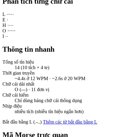
Phân tích từng chữ cái
L
·
−
·
·
E
·
H
·
·
·
·
O
−
−
−
I
·
·
Thông tin nhanh
Tổng số tín hiệu
14 (10 tích + 4 te)
Thời gian truyền
~4.4s ở 12 WPM · ~2.6s ở 20 WPM
Chữ cái dài nhất
O (---) · 11 đơn vị
Chữ cái hiếm
Chỉ dùng bảng chữ cái thông dụng
Nhịp điệu
nhiều tích (nhiều tín hiệu ngắn hơn)
Bắt đầu bằng L (.-..)
Thêm các từ bắt đầu bằng L
Mã Morse trực quan