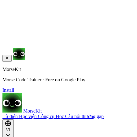
MorseKit
Morse Code Trainer · Free on Google Play
Install
MorseKit
Từ điển
Học viện
Công cụ
Học
Câu hỏi thường gặp
VI