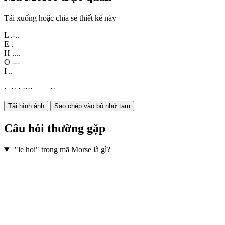
Tải xuống hoặc chia sẻ thiết kế này
L
.-..
E
.
H
....
O
---
I
..
·
−
·
·
·
·
·
·
·
−
−
−
·
·
Tải hình ảnh
Sao chép vào bộ nhớ tạm
Câu hỏi thường gặp
"le hoi" trong mã Morse là gì?