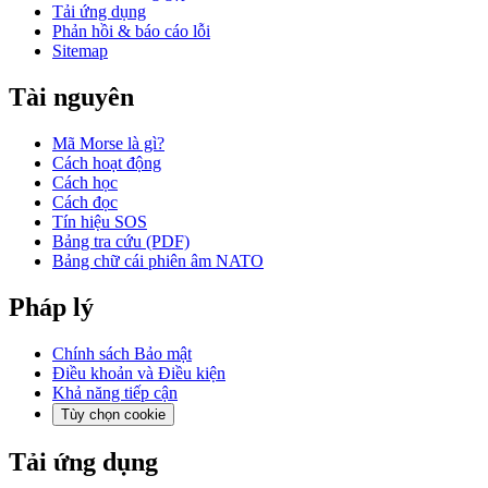
Tải ứng dụng
Phản hồi & báo cáo lỗi
Sitemap
Tài nguyên
Mã Morse là gì?
Cách hoạt động
Cách học
Cách đọc
Tín hiệu SOS
Bảng tra cứu (PDF)
Bảng chữ cái phiên âm NATO
Pháp lý
Chính sách Bảo mật
Điều khoản và Điều kiện
Khả năng tiếp cận
Tùy chọn cookie
Tải ứng dụng