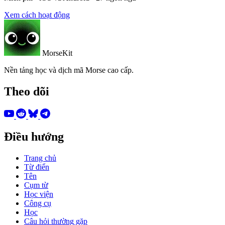
Xem cách hoạt động
MorseKit
Nền tảng học và dịch mã Morse cao cấp.
Theo dõi
Điều hướng
Trang chủ
Từ điển
Tên
Cụm từ
Học viện
Công cụ
Học
Câu hỏi thường gặp