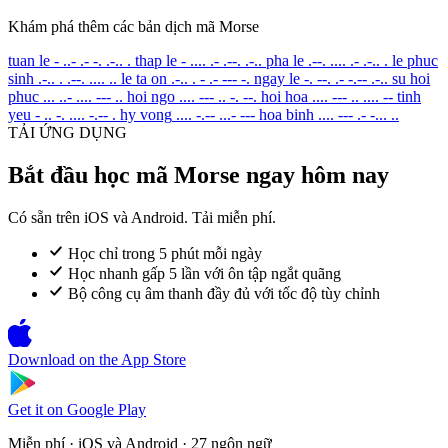
Khám phá thêm các bản dịch mã Morse
tuan le
- ..- .- -. .-.. .
thap le
- .... .- .--. .-..
pha le
.--. .... .- .-.. .
le phuc
sinh
.-.. . .--. .... ..
le ta on
.-.. . - .- --- -.
ngay le
-. --. .- -.-- .-..
su hoi
phuc
... ..- .... --- ..
hoi ngo
.... --- .. -. --.
hoi hoa
.... --- .. .... --
tinh
yeu
- .. -. .... -.-- .
hy vong
.... -.-- ...- ---
hoa binh
.... --- .- -... ..
TẢI ỨNG DỤNG
Bắt đầu học mã Morse ngay hôm nay
Có sẵn trên iOS và Android. Tải miễn phí.
Học chỉ trong 5 phút mỗi ngày
Học nhanh gấp 5 lần với ôn tập ngắt quãng
Bộ công cụ âm thanh đầy đủ với tốc độ tùy chỉnh
Download on the
App Store
Get it on
Google Play
Miễn phí · iOS và Android · 27 ngôn ngữ