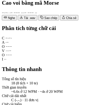
Cao voi
bằng mã Morse
−
·
−
·
·
−
−
−
−
·
·
·
−
−
−
−
·
·
Nghe
Tải .wav
Sao chép
Chia sẻ
Phân tích từng chữ cái
C
−
·
−
·
A
·
−
O
−
−
−
V
·
·
·
−
O
−
−
−
I
·
·
Thông tin nhanh
Tổng số tín hiệu
18 (8 tích + 10 te)
Thời gian truyền
~6.6s ở 12 WPM · ~4s ở 20 WPM
Chữ cái dài nhất
C (-.-.) · 11 đơn vị
Chữ cái hiếm