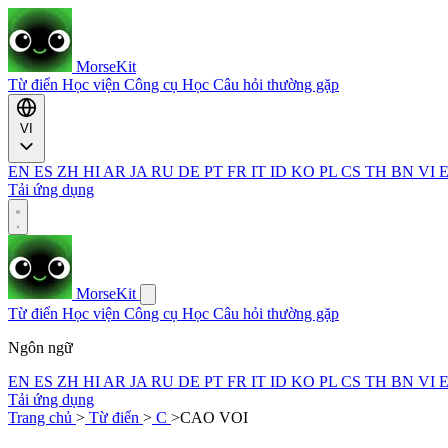
MorseKit
Từ điển
Học viện
Công cụ
Học
Câu hỏi thường gặp
VI
EN
ES
ZH
HI
AR
JA
RU
DE
PT
FR
IT
ID
KO
PL
CS
TH
BN
VI
Tải ứng dụng
MorseKit
Từ điển
Học viện
Công cụ
Học
Câu hỏi thường gặp
Ngôn ngữ
EN
ES
ZH
HI
AR
JA
RU
DE
PT
FR
IT
ID
KO
PL
CS
TH
BN
VI
Tải ứng dụng
Trang chủ
>
Từ điển
>
C
>
CAO VOI