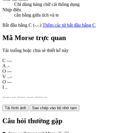
Chỉ dùng bảng chữ cái thông dụng
Nhịp điệu
cân bằng giữa tích và te
Bắt đầu bằng C (-.-.)
Thêm các từ bắt đầu bằng C
Mã Morse trực quan
Tải xuống hoặc chia sẻ thiết kế này
C
-.-.
A
.-
O
---
V
...-
O
---
I
..
−
·
−
·
·
−
−
−
−
·
·
·
−
−
−
−
·
·
Tải hình ảnh
Sao chép vào bộ nhớ tạm
Câu hỏi thường gặp