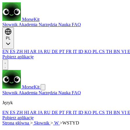
MorseKit
Słownik
Akademia
Narzędzia
Nauka
FAQ
PL
EN
ES
ZH
HI
AR
JA
RU
DE
PT
FR
IT
ID
KO
PL
CS
TH
BN
VI
Pobierz aplikację
MorseKit
Słownik
Akademia
Narzędzia
Nauka
FAQ
Język
EN
ES
ZH
HI
AR
JA
RU
DE
PT
FR
IT
ID
KO
PL
CS
TH
BN
VI
Pobierz aplikację
Strona główna
>
Słownik
>
W
>
WSTYD