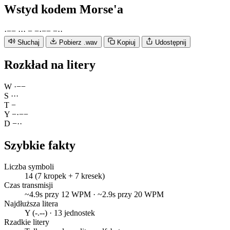
Wstyd
kodem Morse'a
·
−
−
·
·
·
−
−
·
−
−
−
·
·
Słuchaj
Pobierz .wav
Kopiuj
Udostępnij
Rozkład na litery
W
·
−
−
S
·
·
·
T
−
Y
−
·
−
−
D
−
·
·
Szybkie fakty
Liczba symboli
14 (7 kropek + 7 kresek)
Czas transmisji
~4.9s przy 12 WPM · ~2.9s przy 20 WPM
Najdłuższa litera
Y (-.--) · 13 jednostek
Rzadkie litery