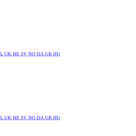
EL
UK
HE
SV
NO
DA
UR
HU
EL
UK
HE
SV
NO
DA
UR
HU