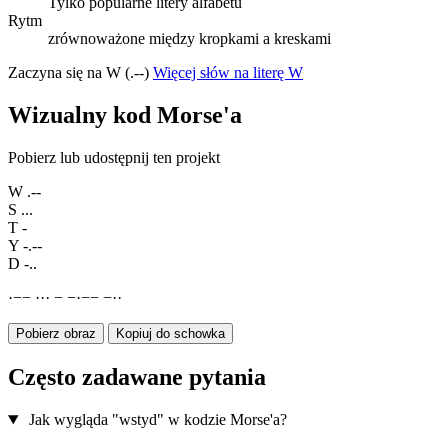
Tylko popularne litery alfabetu
Rytm
zrównoważone między kropkami a kreskami
Zaczyna się na W (.--)
Więcej słów na literę W
Wizualny kod Morse'a
Pobierz lub udostępnij ten projekt
W
.--
S
...
T
-
Y
-.--
D
-..
·
−
−
·
·
·
−
−
·
−
−
−
·
·
Pobierz obraz
Kopiuj do schowka
Często zadawane pytania
Jak wygląda "wstyd" w kodzie Morse'a?