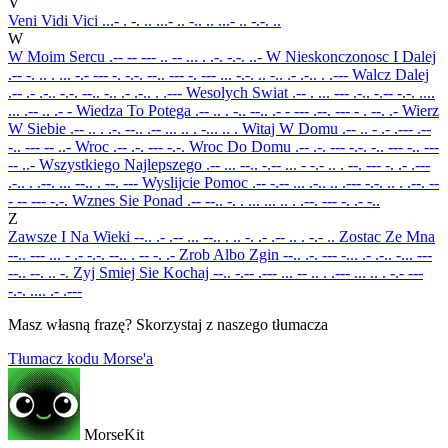
V
Veni Vidi Vici
...- . -. .. ...- .. -.. .. ...- .. -.-. ..
W
W Moim Sercu
.-- -- --- .. -- ... . .-. -.-. ..-
W Nieskonczonosc I Dalej
.-- -. .. . ... -.- --- -. -.-. --.. --- -. --- ... -.-. .. -.. .- .-.. . .---
Walcz Dalej
.-- .- .-.. -.-. --.. -.. .- .-.. . .---
Wesolych Swiat
.-- . ... --- .-.. -.-- -.-. ....
... .-- .. .- -
Wiedza To Potega
.-- .. . -.. --.. .- - --- .--. --- - . --. .-
Wierz
W Siebie
.-- .. . .-. --.. .-- ... .. . -... .. .
Witaj W Domu
.-- .. - .- .--- .--
-.. --- -- ..-
Wroc
.-- .-. --- -.-.
Wroc Do Domu
.-- .-. --- -.-. -.. --- -.. ---
-- ..-
Wszystkiego Najlepszego
.-- ... --.. -.-- ... - -.- .. . --. --- -. .- .---
.-.. . .--. ... --.. . --. ---
Wyslijcie Pomoc
.-- -.-- ... .-.. .. .--- -.-. .. . .--. --
- -- --- -.-.
Wznes Sie Ponad
.-- --.. -. . ... ... .. . .--. --- -. .- -..
Z
Zawsze I Na Wieki
--.. .- .-- ... --.. . .. -. .- .-- .. . -.- ..
Zostac Ze Mna
--.. --- ... - .- -.-. --.. . -- -. .-
Zrob Albo Zgin
--.. .-. --- -... .- .-.. -... ---
--.. --. .. -.
Zyj Smiej Sie Kochaj
--.. -.-- .--- ... -- .. . .--- ... .. . -.- ---
-.-. .... .- .---
Masz własną frazę? Skorzystaj z naszego tłumacza
Tłumacz kodu Morse'a
MorseKit