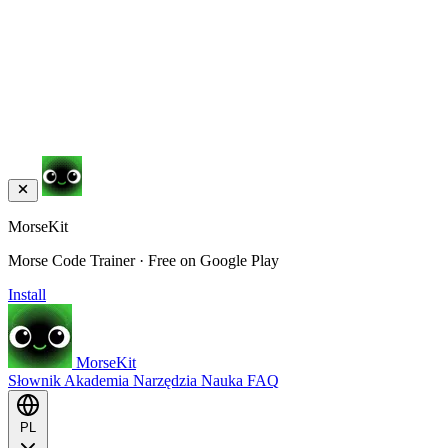
MorseKit
Morse Code Trainer · Free on Google Play
Install
MorseKit
Słownik
Akademia
Narzędzia
Nauka
FAQ
PL