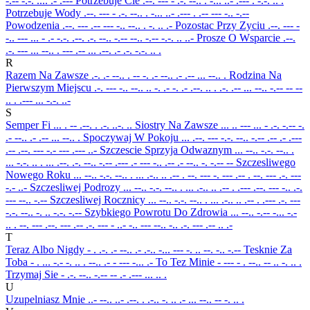
-.-- -.-. .... .- .---
Potrzebuje Cie
.--. --- - .-. --.. . -... ..- .--- . -.-. .. .
Potrzebuje Wody
.--. --- - .-. --.. . -... ..- .--- . .-- --- -.. -.--
Powodzenia
.--. --- .-- --- -.. --.. . -. .. .-
Pozostac Przy Zyciu
.--. --- -
-.. --- ... - .- -.-. .--. .-. --.. -.-- --.. -.-- -.-. .. ..-
Prosze O Wsparcie
.--.
.-. --- ... --.. . --- .-- ... .--. .- .-. -.-. .. .
R
Razem Na Zawsze
.-. .- --.. . -- -. .- --.. .- .-- ... --.. .
Rodzina Na
Pierwszym Miejscu
.-. --- -.. --.. .. -. .- -. .- .--. .. . .-. .-- ... --.. -.-- -- --
.. . .--- ... -.-. ..-
S
Semper Fi
... . -- .--. . .-. ..-. ..
Siostry Na Zawsze
... .. --- ... - .-. -.-- -.
.- --.. .- .-- ... --.. .
Spoczywaj W Pokoju
... .--. --- -.-. --.. -.-- .-- .- .---
.-- .--. --- -.- --- .--- ..-
Szczescie Sprzyja Odwaznym
... --.. -.-. --.. .
... -.-. .. . ... .--. .-. --.. -.-- .--- .- --- -.. .-- .- --.. -. -.-- --
Szczesliwego
Nowego Roku
... --.. -.-. --.. . ... .-.. .. .-- . --. --- -. --- .-- . --. --- .-. ---
-.- ..-
Szczesliwej Podrozy
... --.. -.-. --.. . ... .-.. .. .-- . .--- .--. --- -.. .-.
--- --.. -.--
Szczesliwej Rocznicy
... --.. -.-. --.. . ... .-.. .. .-- . .--- .-. ---
-.-. --.. -. .. -.-. -.--
Szybkiego Powrotu Do Zdrowia
... --.. -.-- -... -.-
.. . --. --- .--. --- .-- .-. --- - ..- -.. --- --.. -.. .-. --- .-- .. .-
T
Teraz Albo Nigdy
- . .-. .- --.. .- .-.. -... --- -. .. --. -.. -.--
Tesknie Za
Toba
- . ... -.- -. .. . --.. .- - --- -... .-
To Tez Minie
- --- - . --.. -- .. -. .. .
Trzymaj Sie
- .-. --.. -.-- -- .- .--- ... .. .
U
Uzupelniasz Mnie
..- --.. ..- .--. . .-.. -. .. .- ... --.. -- -. .. .