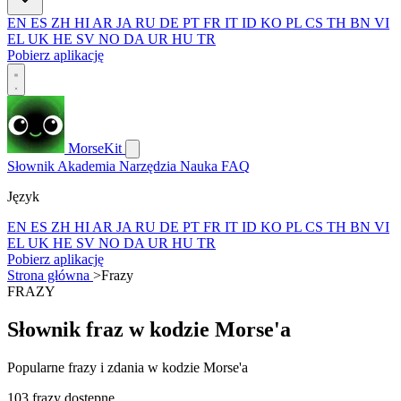
EN
ES
ZH
HI
AR
JA
RU
DE
PT
FR
IT
ID
KO
PL
CS
TH
BN
VI
EL
UK
HE
SV
NO
DA
UR
HU
TR
Pobierz aplikację
MorseKit
Słownik
Akademia
Narzędzia
Nauka
FAQ
Język
EN
ES
ZH
HI
AR
JA
RU
DE
PT
FR
IT
ID
KO
PL
CS
TH
BN
VI
EL
UK
HE
SV
NO
DA
UR
HU
TR
Pobierz aplikację
Strona główna
>
Frazy
FRAZY
Słownik fraz w kodzie Morse'a
Popularne frazy i zdania w kodzie Morse'a
103 frazy dostępne