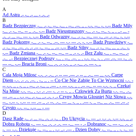
A
Ad Astra
.- -.. .- ... - .-. .-
B
Badz Bezpieczny
-... .- -.. --.. -... . --.. .--. .. . -.-. --.. -. -.--
Badz Mily
-... .- -.. --.. -- .. .-.. -.--
Badz Nieustraszony
-... .- -.. --.. -. .. . ..- ... -
.-. .- ... --.. --- -. -.--
Badz Odwazny
-... .- -.. --.. --- -.. .-- .- --.. -. -.--
Badz Pokorny
-... .- -.. --.. .--. --- -.- --- .-. -. -.--
Badz Prawdziwy
-...
.- -.. --.. .--. .-. .- .-- -.. --.. .. .-- -.--
Badz Silny
-... .- -.. --.. ... .. .-.. -.
-.--
Badz Zmiana
-... .- -.. --.. --.. -- .. .- -. .-
Bez Zalu
-... . --.. --.. .-
.-.. ..-
Bezpiecznej Podrozy
-... . --.. .--. .. . -.-. --.. -. . .--- .--. --- -.. .-.
--- --.. -.--
Bracia Broni
-... .-. .- -.-. .. .- -... .-. --- -. ..
C
Cala Moja Milosc
-.-. .- .-.. .- -- --- .--- .- -- .. .-.. --- ... -.-.
Carpe
Diem
-.-. .- .-. .--. . -.. .. . --
Co Cie Nie Zabije To Cie Wzmocni
-.-. -
-- -.-. .. . -. .. . --.. .- -... .. .--- . - --- -.-. .. . .-- --.. -- --- -.-. -. ..
Czekaj
Na Mnie
-.-. --.. . -.- .- .--- -. .- -- -. .. .
Czlowiek Za Burta
-.-. --.. .-..
--- .-- .. . -.- --.. .- -... ..- .-. - .-
Czyny Mowia Glosniej Niz Slowa
-.-.
--.. -.-- -. -.-- -- --- .-- .. .- --. .-.. --- ... -. .. . .--- -. .. --.. ... .-.. --- .-- .-
Czysto
-.-. --.. -.-- ... - ---
D
Dasz Rade
-.. .- ... --.. .-. .- -.. .
Do Ukrycia
-.. --- ..- -.- .-. -.-- -.-. .. .-
Dobra Robota
-.. --- -... .-. .- .-. --- -... --- - .-
Dobranoc
-.. --- -... .-. .-
-. --- -.-.
Dziekuje
-.. --.. .. . -.- ..- .--- .
Dzien Dobry
-.. --.. .. . -. -.. ---
-... .-. -.--