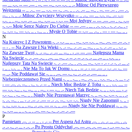
--- ... -.-. -- --- .--- . --. --- --.. -.-- -.-. .. .-
Milosc Od Pierwszego
Wejrzenia
-- .. .-.. --- ... -.-. --- -.. .--. .. . .-. .-- ... --.. . --. --- .-- . .--- .-.
--.. . -. .. .-
Milosc Zwyciezy Wszystko
-- .. .-.. --- ... -.-. --.. .-- -.--
-.-. .. . --.. -.-- .-- ... --.. -.-- ... - -.- ---
Moj Jedyny
-- --- .--- .--- . -.. -.--
-. -.--
Moje Serce Nalezy Do Ciebie
-- --- .--- . ... . .-. -.-. . -. .- .-.. . -
-.. -.-- -.. --- -.-. .. . -... .. .
Mysle O Tobie
-- -.-- ... .-.. . --- - --- -... .. .
N
Na Ksiezyc I Z Powrotem
-. .- -.- ... .. . --.. -.-- -.-. .. --.. .--. --- .-- .-. -
-- - . --
Na Zawsze I Na Wieki
-. .- --.. .- .-- ... --.. . .. -. .- .-- .. . -.- ..
Na Zawsze Twoj
-. .- --.. .- .-- ... --.. . - .-- --- .---
Najlepsza Mama
Na Swiecie
-. .- .--- .-.. . .--. ... --.. .- -- .- -- .- -. .- ... .-- .. . -.-. .. .
Najlepszy Tata Na Swiecie
-. .- .--- .-.. . .--. ... --.. -.-- - .- - .- -. .- ... .-
- .. . -.-. .. .
Nie Ma To Jak W Domu
-. .. . -- .- - --- .--- .- -.- .-- -.. ---
-- ..-
Nie Poddawaj Sie
-. .. . .--. --- -.. -.. .- .-- .- .--- ... .. .
Niebezpieczenstwo Przed Nami
-. .. . -... . --.. .--. .. . -.-. --.. . -. ... - .-
- --- .--. .-. --.. . -.. -. .- -- ..
Niech Moc Bedzie Z Toba
-. .. . -.-. .... --
--- -.-. -... . -.. --.. .. . --.. - --- -... .-
Niech Tak Bedzie
-. .. . -.-. .... - .-
-.- -... . -.. --.. .. .
Nigdy Nie Przestawaj Marzyc
-. .. --. -.. -.-- -. .. . .-
-. .-. --.. . ... - .- .-- .- .--- -- .- .-. --.. -.-- -.-.
Nigdy Nie Zapomnij
-. .. -
-. -.. -.-- -. .. . --.. .- .--. --- -- -. .. .---
Nigdy Sie Nie Poddawaj
-. .. --.
-.. -.-- ... .. . -. .. . .--. --- -.. -.. .- .-- .- .---
P
Pamietam
.--. .- -- .. . - .- --
Per Aspera Ad Astra
.--. . .-. .- ... .--. . .-.
.- .- -.. .- ... - .-. .-
Po Prostu Oddychaj
.--. --- .--. .-. --- ... - ..- --- -.. -..