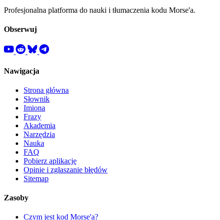
Profesjonalna platforma do nauki i tłumaczenia kodu Morse'a.
Obserwuj
Nawigacja
Strona główna
Słownik
Imiona
Frazy
Akademia
Narzędzia
Nauka
FAQ
Pobierz aplikację
Opinie i zgłaszanie błędów
Sitemap
Zasoby
Czym jest kod Morse'a?