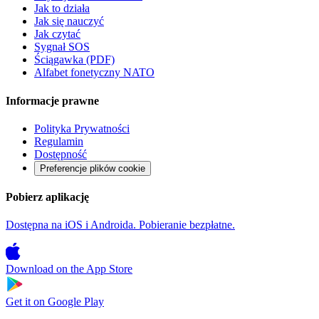
Jak to działa
Jak się nauczyć
Jak czytać
Sygnał SOS
Ściągawka (PDF)
Alfabet fonetyczny NATO
Informacje prawne
Polityka Prywatności
Regulamin
Dostępność
Preferencje plików cookie
Pobierz aplikację
Dostępna na iOS i Androida. Pobieranie bezpłatne.
Download on the
App Store
Get it on
Google Play