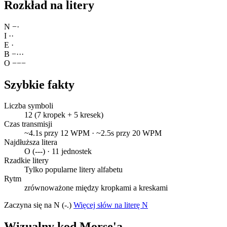
Rozkład na litery
N
−
·
I
·
·
E
·
B
−
·
·
·
O
−
−
−
Szybkie fakty
Liczba symboli
12 (7 kropek + 5 kresek)
Czas transmisji
~4.1s przy 12 WPM · ~2.5s przy 20 WPM
Najdłuższa litera
O (---) · 11 jednostek
Rzadkie litery
Tylko popularne litery alfabetu
Rytm
zrównoważone między kropkami a kreskami
Zaczyna się na N (-.)
Więcej słów na literę N
Wizualny kod Morse'a