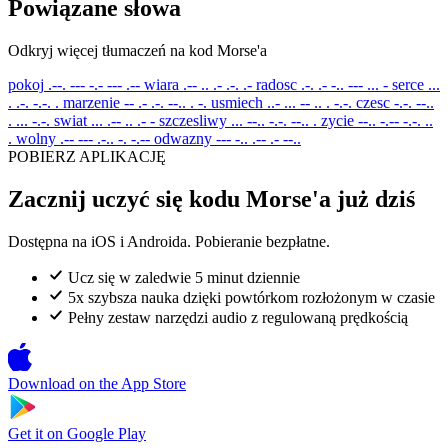
Powiązane słowa
Odkryj więcej tłumaczeń na kod Morse'a
pokoj
.--. --- -.- --- .--
wiara
.-- .. .- .-. .-
radosc
.-. .- -.. --- ... -
serce
...
. .-. -.-. .
marzenie
-- .- .-. --.. . -.
usmiech
..- ... -- .. . -.-.
czesc
-.-. --..
. ... -.-.
swiat
... .-- .. .- -
szczesliwy
... --.. -.-. --.. .
zycie
--.. -.-- -.-. ..
.
wolny
.-- --- .-.. -. -.--
odwazny
--- -.. .-- .- --..
POBIERZ APLIKACJĘ
Zacznij uczyć się kodu Morse'a już dziś
Dostępna na iOS i Androida. Pobieranie bezpłatne.
Ucz się w zaledwie 5 minut dziennie
5x szybsza nauka dzięki powtórkom rozłożonym w czasie
Pełny zestaw narzędzi audio z regulowaną prędkością
Download on the
App Store
Get it on
Google Play