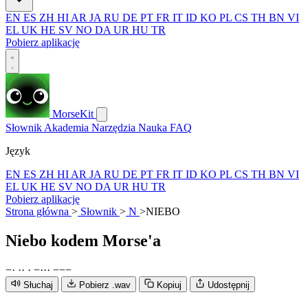
EN
ES
ZH
HI
AR
JA
RU
DE
PT
FR
IT
ID
KO
PL
CS
TH
BN
VI
EL
UK
HE
SV
NO
DA
UR
HU
TR
Pobierz aplikację
MorseKit
Słownik
Akademia
Narzędzia
Nauka
FAQ
Język
EN
ES
ZH
HI
AR
JA
RU
DE
PT
FR
IT
ID
KO
PL
CS
TH
BN
VI
EL
UK
HE
SV
NO
DA
UR
HU
TR
Pobierz aplikację
Strona główna
>
Słownik
>
N
>
NIEBO
Niebo
kodem Morse'a
−
·
·
·
·
−
·
·
·
−
−
−
Słuchaj
Pobierz .wav
Kopiuj
Udostępnij