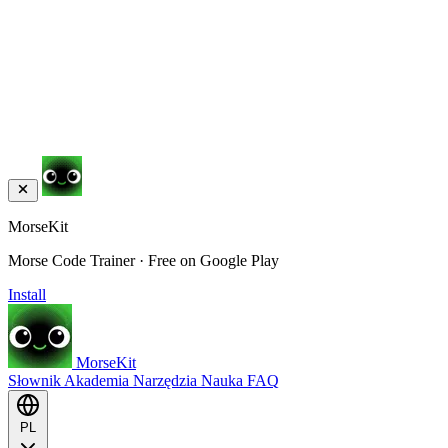
MorseKit
Morse Code Trainer · Free on Google Play
Install
MorseKit
Słownik
Akademia
Narzędzia
Nauka
FAQ
PL