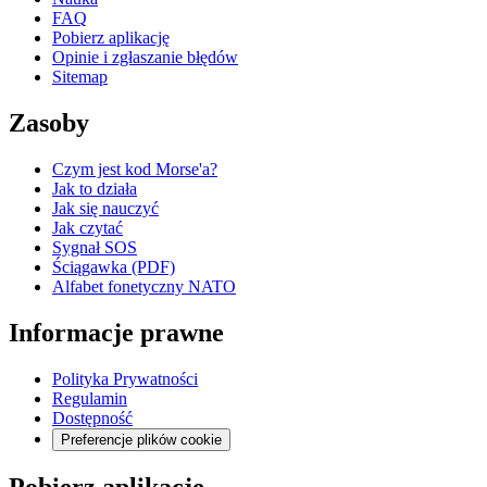
FAQ
Pobierz aplikację
Opinie i zgłaszanie błędów
Sitemap
Zasoby
Czym jest kod Morse'a?
Jak to działa
Jak się nauczyć
Jak czytać
Sygnał SOS
Ściągawka (PDF)
Alfabet fonetyczny NATO
Informacje prawne
Polityka Prywatności
Regulamin
Dostępność
Preferencje plików cookie
Pobierz aplikację