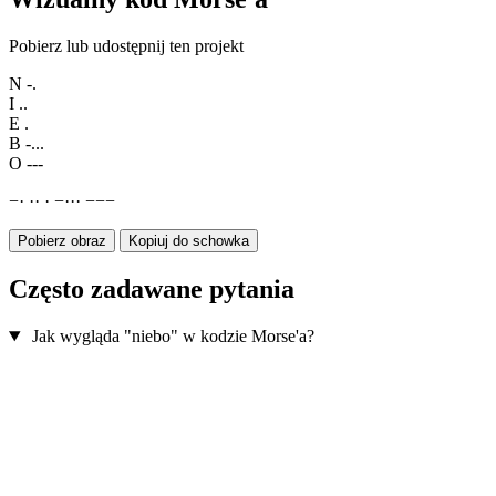
Pobierz lub udostępnij ten projekt
N
-.
I
..
E
.
B
-...
O
---
−
·
·
·
·
−
·
·
·
−
−
−
Pobierz obraz
Kopiuj do schowka
Często zadawane pytania
Jak wygląda "niebo" w kodzie Morse'a?