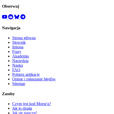
Obserwuj
Nawigacja
Strona główna
Słownik
Imiona
Frazy
Akademia
Narzędzia
Nauka
FAQ
Pobierz aplikację
Opinie i zgłaszanie błędów
Sitemap
Zasoby
Czym jest kod Morse'a?
Jak to działa
Jak się nauczyć