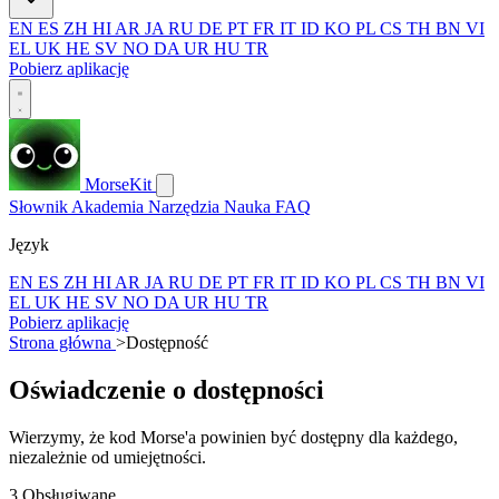
EN
ES
ZH
HI
AR
JA
RU
DE
PT
FR
IT
ID
KO
PL
CS
TH
BN
VI
EL
UK
HE
SV
NO
DA
UR
HU
TR
Pobierz aplikację
MorseKit
Słownik
Akademia
Narzędzia
Nauka
FAQ
Język
EN
ES
ZH
HI
AR
JA
RU
DE
PT
FR
IT
ID
KO
PL
CS
TH
BN
VI
EL
UK
HE
SV
NO
DA
UR
HU
TR
Pobierz aplikację
Strona główna
>
Dostępność
Oświadczenie o dostępności
Wierzymy, że kod Morse'a powinien być dostępny dla każdego,
niezależnie od umiejętności.
3
Obsługiwane