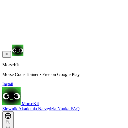
MorseKit
Morse Code Trainer · Free on Google Play
Install
MorseKit
Słownik
Akademia
Narzędzia
Nauka
FAQ
PL