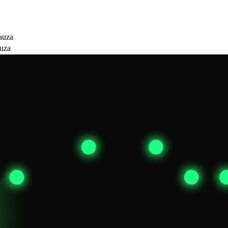
auza
auza