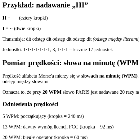
Przykład: nadawanie „HI”
H
=
····
(cztery kropki)
I
=
··
(dwie kropki)
Transmisja:
dit
odstęp
dit
odstęp
dit
odstęp
dit
(odstęp między literami
Jednostki: 1·1·1·1·1·1·1, 3, 1·1·1 = łącznie 17 jednostek
Pomiar prędkości: słowa na minutę (WPM
Prędkość alfabetu Morse'a mierzy się w
słowach na minutę (WPM)
odstęp między słowami.
Oznacza to, że przy
20 WPM
słowo PARIS jest nadawane 20 razy na
Odniesienia prędkości
5 WPM
: początkujący (kropka = 240 ms)
13 WPM
: dawny wymóg licencji FCC (kropka = 92 ms)
20 WPM
: biegły operator (kropka = 60 ms)