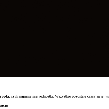
kropki
, czyli najmniejszej jednostki. Wszystkie pozostałe czasy są jej w
zacja