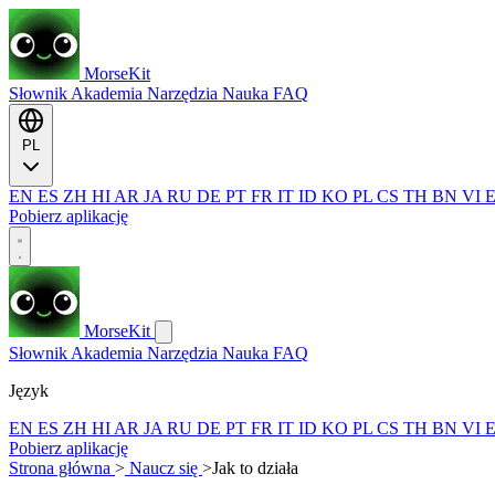
MorseKit
Słownik
Akademia
Narzędzia
Nauka
FAQ
PL
EN
ES
ZH
HI
AR
JA
RU
DE
PT
FR
IT
ID
KO
PL
CS
TH
BN
VI
Pobierz aplikację
MorseKit
Słownik
Akademia
Narzędzia
Nauka
FAQ
Język
EN
ES
ZH
HI
AR
JA
RU
DE
PT
FR
IT
ID
KO
PL
CS
TH
BN
VI
Pobierz aplikację
Strona główna
>
Naucz się
>
Jak to działa