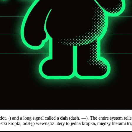
dot,
·
) and a long signal called a
dah
(dash,
—
). The entire system rel
ostki kropki, odstęp wewnątrz litery to jedna kropka, między literami 