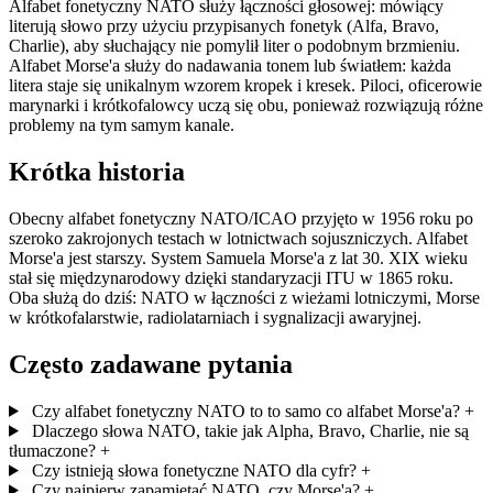
Alfabet fonetyczny NATO służy łączności głosowej: mówiący
literują słowo przy użyciu przypisanych fonetyk (Alfa, Bravo,
Charlie), aby słuchający nie pomylił liter o podobnym brzmieniu.
Alfabet Morse'a służy do nadawania tonem lub światłem: każda
litera staje się unikalnym wzorem kropek i kresek. Piloci, oficerowie
marynarki i krótkofalowcy uczą się obu, ponieważ rozwiązują różne
problemy na tym samym kanale.
Krótka historia
Obecny alfabet fonetyczny NATO/ICAO przyjęto w 1956 roku po
szeroko zakrojonych testach w lotnictwach sojuszniczych. Alfabet
Morse'a jest starszy. System Samuela Morse'a z lat 30. XIX wieku
stał się międzynarodowy dzięki standaryzacji ITU w 1865 roku.
Oba służą do dziś: NATO w łączności z wieżami lotniczymi, Morse
w krótkofalarstwie, radiolatarniach i sygnalizacji awaryjnej.
Często zadawane pytania
Czy alfabet fonetyczny NATO to to samo co alfabet Morse'a?
+
Dlaczego słowa NATO, takie jak Alpha, Bravo, Charlie, nie są
tłumaczone?
+
Czy istnieją słowa fonetyczne NATO dla cyfr?
+
Czy najpierw zapamiętać NATO, czy Morse'a?
+