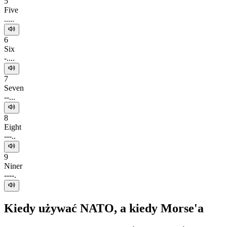
5
Five
.....
6
Six
-....
7
Seven
--...
8
Eight
---..
9
Niner
----.
Kiedy używać NATO, a kiedy Morse'a