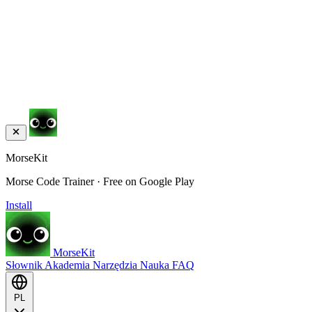
MorseKit
Morse Code Trainer · Free on Google Play
Install
MorseKit
Słownik
Akademia
Narzędzia
Nauka
FAQ
PL