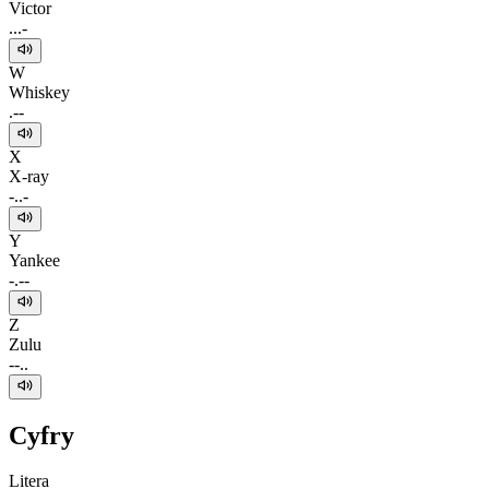
Victor
...-
W
Whiskey
.--
X
X-ray
-..-
Y
Yankee
-.--
Z
Zulu
--..
Cyfry
Litera