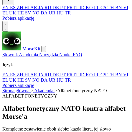
EN
ES
ZH
HI
AR
JA
RU
DE
PT
FR
IT
ID
KO
PL
CS
TH
BN
VI
EL
UK
HE
SV
NO
DA
UR
HU
TR
Pobierz aplikację
MorseKit
Słownik
Akademia
Narzędzia
Nauka
FAQ
Język
EN
ES
ZH
HI
AR
JA
RU
DE
PT
FR
IT
ID
KO
PL
CS
TH
BN
VI
EL
UK
HE
SV
NO
DA
UR
HU
TR
Pobierz aplikację
Strona główna
>
Akademia
>
Alfabet fonetyczny NATO
ALFABET FONETYCZNY
Alfabet fonetyczny NATO kontra alfabet
Morse'a
Kompletne zestawienie obok siebie: każda litera, jej słowo