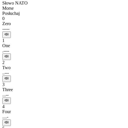
Słowo NATO
Morse
Posłuchaj
0
Zero
-----
1
One
.----
2
Two
..---
3
Three
...--
4
Four
....-