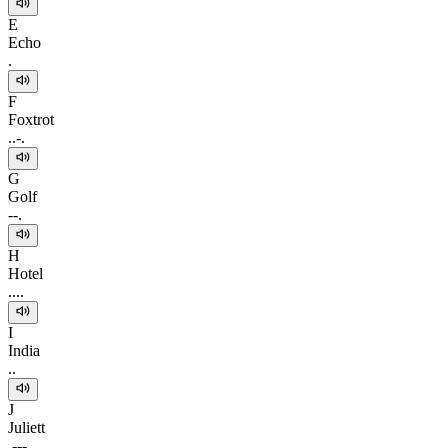
E
Echo
.
F
Foxtrot
..-.
G
Golf
--.
H
Hotel
....
I
India
..
J
Juliett
.---