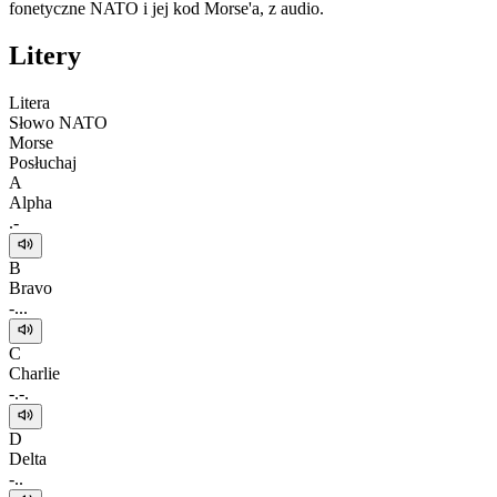
fonetyczne NATO i jej kod Morse'a, z audio.
Litery
Litera
Słowo NATO
Morse
Posłuchaj
A
Alpha
.-
B
Bravo
-...
C
Charlie
-.-.
D
Delta
-..