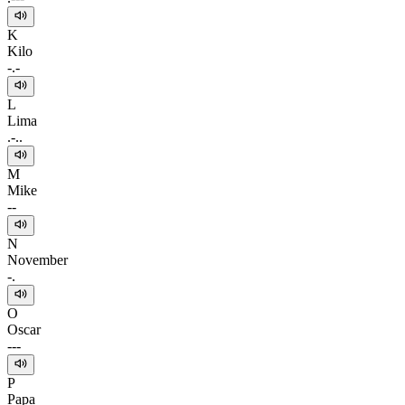
K
Kilo
-.-
L
Lima
.-..
M
Mike
--
N
November
-.
O
Oscar
---
P
Papa