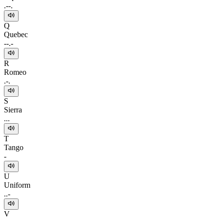
.--.
Q
Quebec
--.-
R
Romeo
.-.
S
Sierra
...
T
Tango
-
U
Uniform
..-
V