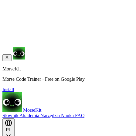
MorseKit
Morse Code Trainer · Free on Google Play
Install
MorseKit
Słownik
Akademia
Narzędzia
Nauka
FAQ
PL