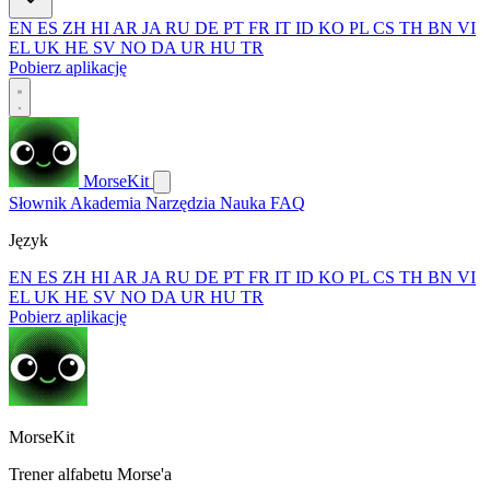
EN
ES
ZH
HI
AR
JA
RU
DE
PT
FR
IT
ID
KO
PL
CS
TH
BN
VI
EL
UK
HE
SV
NO
DA
UR
HU
TR
Pobierz aplikację
MorseKit
Słownik
Akademia
Narzędzia
Nauka
FAQ
Język
EN
ES
ZH
HI
AR
JA
RU
DE
PT
FR
IT
ID
KO
PL
CS
TH
BN
VI
EL
UK
HE
SV
NO
DA
UR
HU
TR
Pobierz aplikację
MorseKit
Trener alfabetu Morse'a