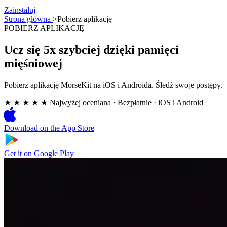
Zainstaluj
Strona główna
>
Pobierz aplikację
POBIERZ APLIKACJĘ
Ucz się 5x szybciej dzięki pamięci
mięśniowej
Pobierz aplikację MorseKit na iOS i Androida. Śledź swoje postępy.
★ ★ ★ ★ ★
Najwyżej oceniana
·
Bezpłatnie · iOS i Android
Download on the
App Store
Get it on
Google Play