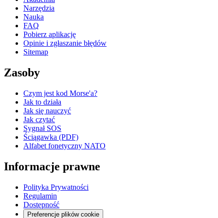
Narzędzia
Nauka
FAQ
Pobierz aplikację
Opinie i zgłaszanie błędów
Sitemap
Zasoby
Czym jest kod Morse'a?
Jak to działa
Jak się nauczyć
Jak czytać
Sygnał SOS
Ściągawka (PDF)
Alfabet fonetyczny NATO
Informacje prawne
Polityka Prywatności
Regulamin
Dostępność
Preferencje plików cookie