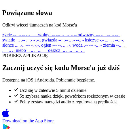
Powiązane słowa
Odkryj więcej tłumaczeń na kod Morse'a
zycie
--.. -.-- -.-. .. .
wolny
.-- --- .-.. -. -.--
odwazny
--- -.. .-- .- --..
swiatlo
... .-- .. .- - .-..
gwiazda
--. .-- .. .- --.. -
ksiezyc
-.- ... .. . --.. -.
slonce
... .-.. --- -. -.-.
ogien
--- --. .. . -.
woda
.-- --- -.. .-
ziemia
--.. ..
. -- .. .-
niebo
-. .. . -... ---
deszcz
-.. . ... --.. -.-.
POBIERZ APLIKACJĘ
Zacznij uczyć się kodu Morse'a już dziś
Dostępna na iOS i Androida. Pobieranie bezpłatne.
Ucz się w zaledwie 5 minut dziennie
5x szybsza nauka dzięki powtórkom rozłożonym w czasie
Pełny zestaw narzędzi audio z regulowaną prędkością
Download on the
App Store