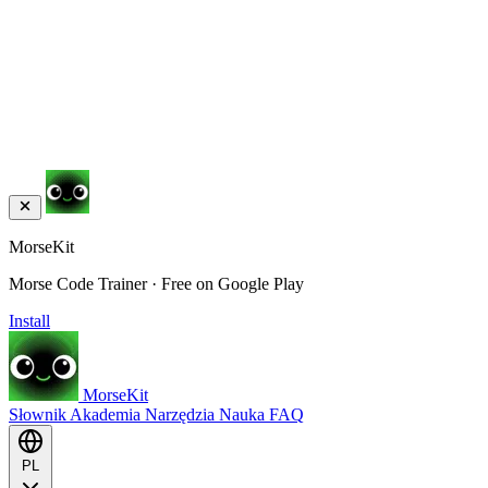
MorseKit
Morse Code Trainer · Free on Google Play
Install
MorseKit
Słownik
Akademia
Narzędzia
Nauka
FAQ
PL