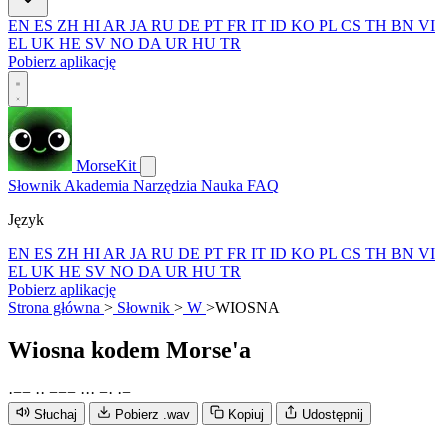
EN
ES
ZH
HI
AR
JA
RU
DE
PT
FR
IT
ID
KO
PL
CS
TH
BN
VI
EL
UK
HE
SV
NO
DA
UR
HU
TR
Pobierz aplikację
MorseKit
Słownik
Akademia
Narzędzia
Nauka
FAQ
Język
EN
ES
ZH
HI
AR
JA
RU
DE
PT
FR
IT
ID
KO
PL
CS
TH
BN
VI
EL
UK
HE
SV
NO
DA
UR
HU
TR
Pobierz aplikację
Strona główna
>
Słownik
>
W
>
WIOSNA
Wiosna
kodem Morse'a
·
−
−
·
·
−
−
−
·
·
·
−
·
·
−
Słuchaj
Pobierz .wav
Kopiuj
Udostępnij