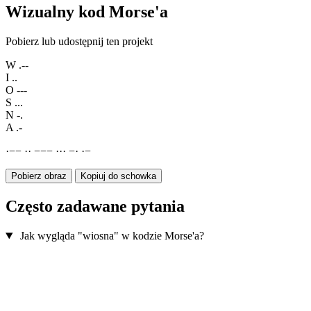
Wizualny kod Morse'a
Pobierz lub udostępnij ten projekt
W
.--
I
..
O
---
S
...
N
-.
A
.-
·
−
−
·
·
−
−
−
·
·
·
−
·
·
−
Pobierz obraz
Kopiuj do schowka
Często zadawane pytania
Jak wygląda "wiosna" w kodzie Morse'a?