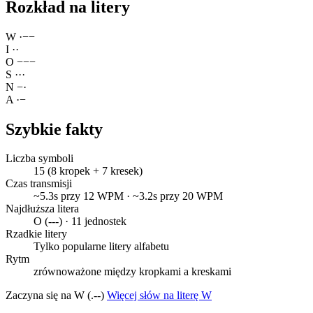
Rozkład na litery
W
·
−
−
I
·
·
O
−
−
−
S
·
·
·
N
−
·
A
·
−
Szybkie fakty
Liczba symboli
15 (8 kropek + 7 kresek)
Czas transmisji
~5.3s przy 12 WPM · ~3.2s przy 20 WPM
Najdłuższa litera
O (---) · 11 jednostek
Rzadkie litery
Tylko popularne litery alfabetu
Rytm
zrównoważone między kropkami a kreskami
Zaczyna się na W (.--)
Więcej słów na literę W