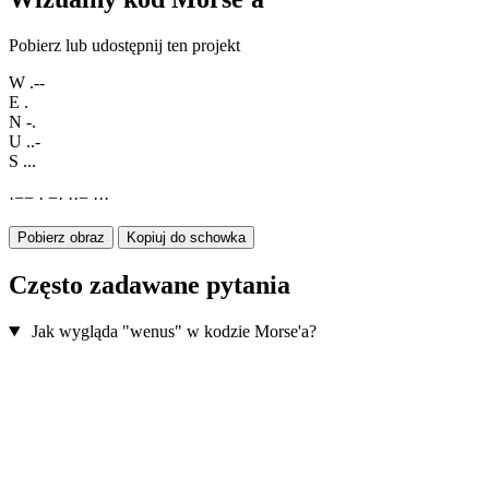
Pobierz lub udostępnij ten projekt
W
.--
E
.
N
-.
U
..-
S
...
·
−
−
·
−
·
·
·
−
·
·
·
Pobierz obraz
Kopiuj do schowka
Często zadawane pytania
Jak wygląda "wenus" w kodzie Morse'a?