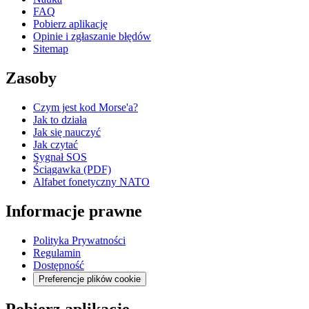
FAQ
Pobierz aplikację
Opinie i zgłaszanie błędów
Sitemap
Zasoby
Czym jest kod Morse'a?
Jak to działa
Jak się nauczyć
Jak czytać
Sygnał SOS
Ściągawka (PDF)
Alfabet fonetyczny NATO
Informacje prawne
Polityka Prywatności
Regulamin
Dostępność
Preferencje plików cookie
Pobierz aplikację