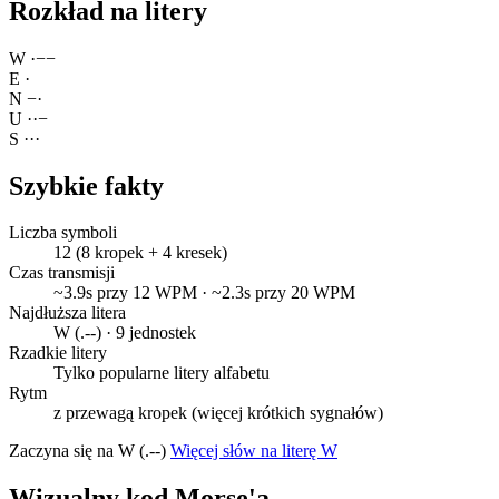
Rozkład na litery
W
·
−
−
E
·
N
−
·
U
·
·
−
S
·
·
·
Szybkie fakty
Liczba symboli
12 (8 kropek + 4 kresek)
Czas transmisji
~3.9s przy 12 WPM · ~2.3s przy 20 WPM
Najdłuższa litera
W (.--) · 9 jednostek
Rzadkie litery
Tylko popularne litery alfabetu
Rytm
z przewagą kropek (więcej krótkich sygnałów)
Zaczyna się na W (.--)
Więcej słów na literę W
Wizualny kod Morse'a