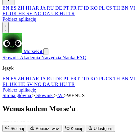
EN
ES
ZH
HI
AR
JA
RU
DE
PT
FR
IT
ID
KO
PL
CS
TH
BN
VI
EL
UK
HE
SV
NO
DA
UR
HU
TR
Pobierz aplikację
MorseKit
Słownik
Akademia
Narzędzia
Nauka
FAQ
Język
EN
ES
ZH
HI
AR
JA
RU
DE
PT
FR
IT
ID
KO
PL
CS
TH
BN
VI
EL
UK
HE
SV
NO
DA
UR
HU
TR
Pobierz aplikację
Strona główna
>
Słownik
>
W
>
WENUS
Wenus
kodem Morse'a
·
−
−
·
−
·
·
·
−
·
·
·
Słuchaj
Pobierz .wav
Kopiuj
Udostępnij