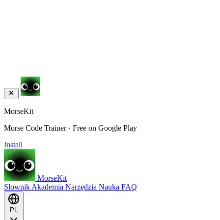
MorseKit
Morse Code Trainer · Free on Google Play
Install
MorseKit
Słownik
Akademia
Narzędzia
Nauka
FAQ
PL