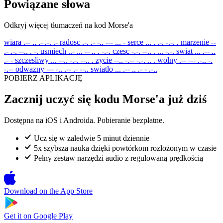
Powiązane słowa
Odkryj więcej tłumaczeń na kod Morse'a
wiara
.-- .. .- .-. .-
radosc
.-. .- -.. --- ... -
serce
... . .-. -.-. .
marzenie
--
.- .-. --.. . -.
usmiech
..- ... -- .. . -.-.
czesc
-.-. --.. . ... -.-.
swiat
... .-- ..
.- -
szczesliwy
... --.. -.-. --.. .
zycie
--.. -.-- -.-. .. .
wolny
.-- --- .-.. -.
-.--
odwazny
--- -.. .-- .- --..
swiatlo
... .-- .. .- - .-..
POBIERZ APLIKACJĘ
Zacznij uczyć się kodu Morse'a już dziś
Dostępna na iOS i Androida. Pobieranie bezpłatne.
Ucz się w zaledwie 5 minut dziennie
5x szybsza nauka dzięki powtórkom rozłożonym w czasie
Pełny zestaw narzędzi audio z regulowaną prędkością
Download on the
App Store
Get it on
Google Play