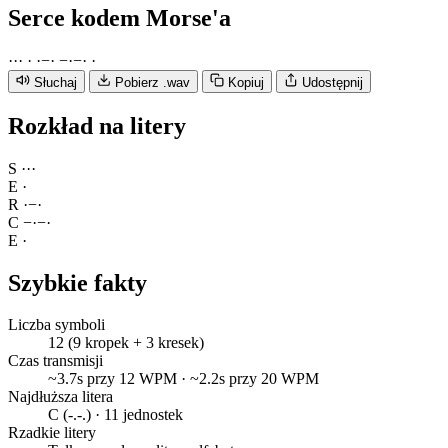
Serce
kodem Morse'a
·
·
·
·
·
−
·
−
·
−
·
·
Słuchaj
Pobierz .wav
Kopiuj
Udostępnij
Rozkład na litery
S
·
·
·
E
·
R
·
−
·
C
−
·
−
·
E
·
Szybkie fakty
Liczba symboli
12 (9 kropek + 3 kresek)
Czas transmisji
~3.7s przy 12 WPM · ~2.2s przy 20 WPM
Najdłuższa litera
C (-.-.) · 11 jednostek
Rzadkie litery