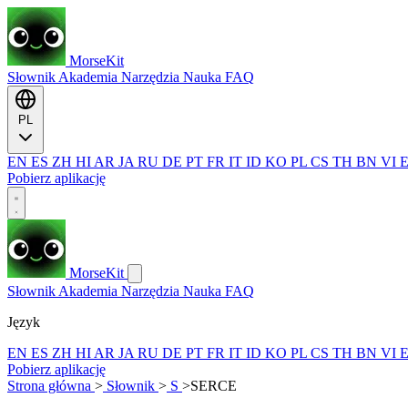
MorseKit
Słownik
Akademia
Narzędzia
Nauka
FAQ
PL
EN
ES
ZH
HI
AR
JA
RU
DE
PT
FR
IT
ID
KO
PL
CS
TH
BN
VI
Pobierz aplikację
MorseKit
Słownik
Akademia
Narzędzia
Nauka
FAQ
Język
EN
ES
ZH
HI
AR
JA
RU
DE
PT
FR
IT
ID
KO
PL
CS
TH
BN
VI
Pobierz aplikację
Strona główna
>
Słownik
>
S
>
SERCE