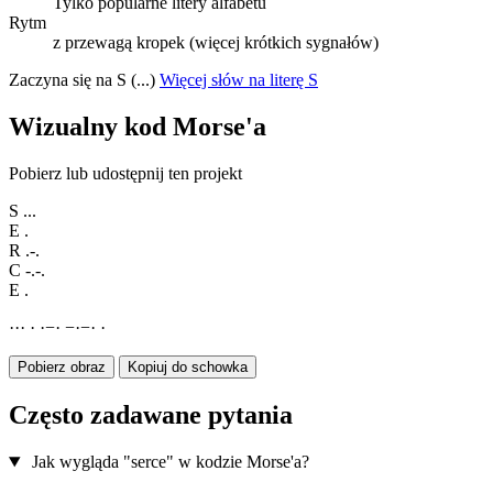
Tylko popularne litery alfabetu
Rytm
z przewagą kropek (więcej krótkich sygnałów)
Zaczyna się na S (...)
Więcej słów na literę S
Wizualny kod Morse'a
Pobierz lub udostępnij ten projekt
S
...
E
.
R
.-.
C
-.-.
E
.
·
·
·
·
·
−
·
−
·
−
·
·
Pobierz obraz
Kopiuj do schowka
Często zadawane pytania
Jak wygląda "serce" w kodzie Morse'a?