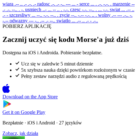
wiara
.-- .. .- .-. .-
radosc
.-. .- -.. --- ... -
serce
... . .-. -.-. .
marzenie
--
.- .-. --.. . -.
usmiech
..- ... -- .. . -.-.
czesc
-.-. --.. . ... -.-.
swiat
... .-- ..
.- -
szczesliwy
... --.. -.-. --.. .
zycie
--.. -.-- -.-. .. .
wolny
.-- --- .-.. -.
-.--
odwazny
--- -.. .-- .- --..
swiatlo
... .-- .. .- - .-..
POBIERZ APLIKACJĘ
Zacznij uczyć się kodu Morse'a już dziś
Dostępna na iOS i Androida. Pobieranie bezpłatne.
Ucz się w zaledwie 5 minut dziennie
5x szybsza nauka dzięki powtórkom rozłożonym w czasie
Pełny zestaw narzędzi audio z regulowaną prędkością
Download on the
App Store
Get it on
Google Play
Bezpłatnie · iOS i Android · 27 języków
Zobacz, jak działa