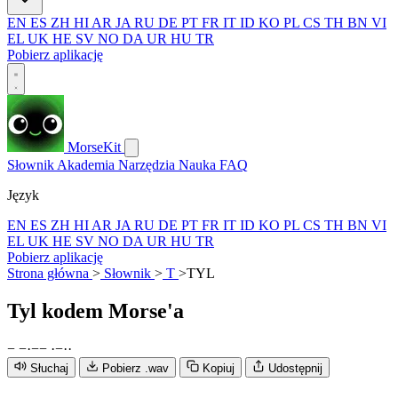
EN
ES
ZH
HI
AR
JA
RU
DE
PT
FR
IT
ID
KO
PL
CS
TH
BN
VI
EL
UK
HE
SV
NO
DA
UR
HU
TR
Pobierz aplikację
MorseKit
Słownik
Akademia
Narzędzia
Nauka
FAQ
Język
EN
ES
ZH
HI
AR
JA
RU
DE
PT
FR
IT
ID
KO
PL
CS
TH
BN
VI
EL
UK
HE
SV
NO
DA
UR
HU
TR
Pobierz aplikację
Strona główna
>
Słownik
>
T
>
TYL
Tyl
kodem Morse'a
−
−
·
−
−
·
−
·
·
Słuchaj
Pobierz .wav
Kopiuj
Udostępnij