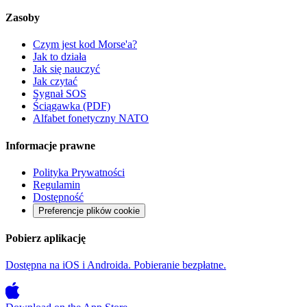
Zasoby
Czym jest kod Morse'a?
Jak to działa
Jak się nauczyć
Jak czytać
Sygnał SOS
Ściągawka (PDF)
Alfabet fonetyczny NATO
Informacje prawne
Polityka Prywatności
Regulamin
Dostępność
Preferencje plików cookie
Pobierz aplikację
Dostępna na iOS i Androida. Pobieranie bezpłatne.