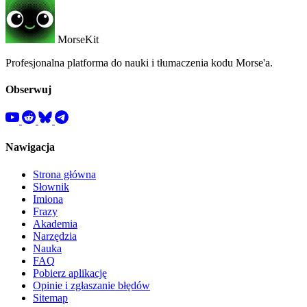
MorseKit
Profesjonalna platforma do nauki i tłumaczenia kodu Morse'a.
Obserwuj
Nawigacja
Strona główna
Słownik
Imiona
Frazy
Akademia
Narzędzia
Nauka
FAQ
Pobierz aplikację
Opinie i zgłaszanie błędów
Sitemap