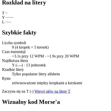
Rozkład na litery
T
−
Y
−
·
−
−
L
·
−
·
·
Szybkie fakty
Liczba symboli
9 (4 kropek + 5 kresek)
Czas transmisji
~3.1s przy 12 WPM · ~1.9s przy 20 WPM
Najdłuższa litera
Y (-.--) · 13 jednostek
Rzadkie litery
Tylko popularne litery alfabetu
Rytm
zrównoważone między kropkami a kreskami
Zaczyna się na T (-)
Więcej słów na literę T
Wizualny kod Morse'a