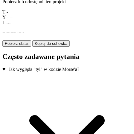
Pobierz lub udostępnij ten projekt
T
-
Y
-.--
L
.-..
−
−
·
−
−
·
−
·
·
Pobierz obraz
Kopiuj do schowka
Często zadawane pytania
Jak wygląda "tyl" w kodzie Morse'a?