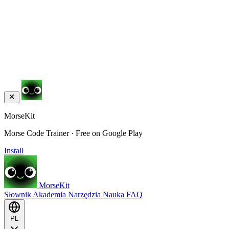
MorseKit
Morse Code Trainer · Free on Google Play
Install
MorseKit
Słownik
Akademia
Narzędzia
Nauka
FAQ
PL