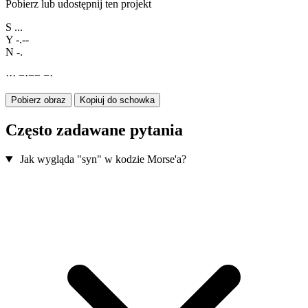
Pobierz lub udostępnij ten projekt
S
...
Y
-.--
N
-.
·
·
·
−
·
−
−
−
·
Pobierz obraz
Kopiuj do schowka
Często zadawane pytania
Jak wygląda "syn" w kodzie Morse'a?