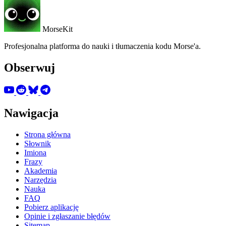
MorseKit
Profesjonalna platforma do nauki i tłumaczenia kodu Morse'a.
Obserwuj
Nawigacja
Strona główna
Słownik
Imiona
Frazy
Akademia
Narzędzia
Nauka
FAQ
Pobierz aplikację
Opinie i zgłaszanie błędów
Sitemap