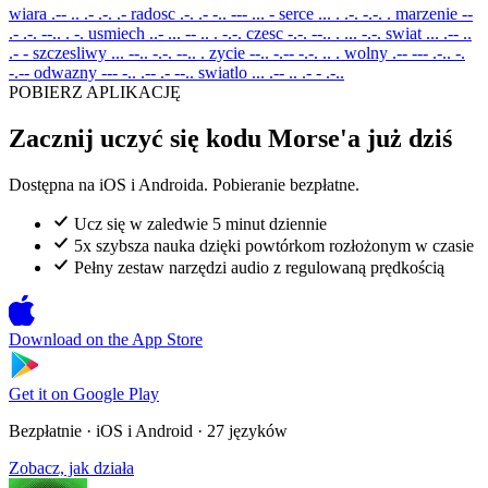
wiara
.-- .. .- .-. .-
radosc
.-. .- -.. --- ... -
serce
... . .-. -.-. .
marzenie
--
.- .-. --.. . -.
usmiech
..- ... -- .. . -.-.
czesc
-.-. --.. . ... -.-.
swiat
... .-- ..
.- -
szczesliwy
... --.. -.-. --.. .
zycie
--.. -.-- -.-. .. .
wolny
.-- --- .-.. -.
-.--
odwazny
--- -.. .-- .- --..
swiatlo
... .-- .. .- - .-..
POBIERZ APLIKACJĘ
Zacznij uczyć się kodu Morse'a już dziś
Dostępna na iOS i Androida. Pobieranie bezpłatne.
Ucz się w zaledwie 5 minut dziennie
5x szybsza nauka dzięki powtórkom rozłożonym w czasie
Pełny zestaw narzędzi audio z regulowaną prędkością
Download on the
App Store
Get it on
Google Play
Bezpłatnie · iOS i Android · 27 języków
Zobacz, jak działa