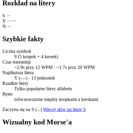
Rozkład na litery
S
·
·
·
Y
−
·
−
−
N
−
·
Szybkie fakty
Liczba symboli
9 (5 kropek + 4 kresek)
Czas transmisji
~2.9s przy 12 WPM · ~1.7s przy 20 WPM
Najdłuższa litera
Y (-.--) · 13 jednostek
Rzadkie litery
Tylko popularne litery alfabetu
Rytm
zrównoważone między kropkami a kreskami
Zaczyna się na S (...)
Więcej słów na literę S
Wizualny kod Morse'a