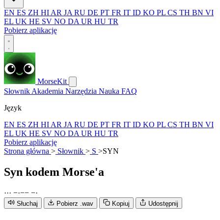
EN
ES
ZH
HI
AR
JA
RU
DE
PT
FR
IT
ID
KO
PL
CS
TH
BN
VI
EL
UK
HE
SV
NO
DA
UR
HU
TR
Pobierz aplikację
MorseKit
Słownik
Akademia
Narzędzia
Nauka
FAQ
Język
EN
ES
ZH
HI
AR
JA
RU
DE
PT
FR
IT
ID
KO
PL
CS
TH
BN
VI
EL
UK
HE
SV
NO
DA
UR
HU
TR
Pobierz aplikację
Strona główna
>
Słownik
>
S
>
SYN
Syn
kodem Morse'a
·
·
·
−
·
−
−
−
·
Słuchaj
Pobierz .wav
Kopiuj
Udostępnij