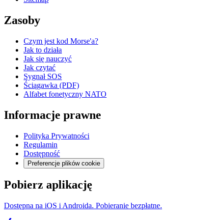
Zasoby
Czym jest kod Morse'a?
Jak to działa
Jak się nauczyć
Jak czytać
Sygnał SOS
Ściągawka (PDF)
Alfabet fonetyczny NATO
Informacje prawne
Polityka Prywatności
Regulamin
Dostępność
Preferencje plików cookie
Pobierz aplikację
Dostępna na iOS i Androida. Pobieranie bezpłatne.