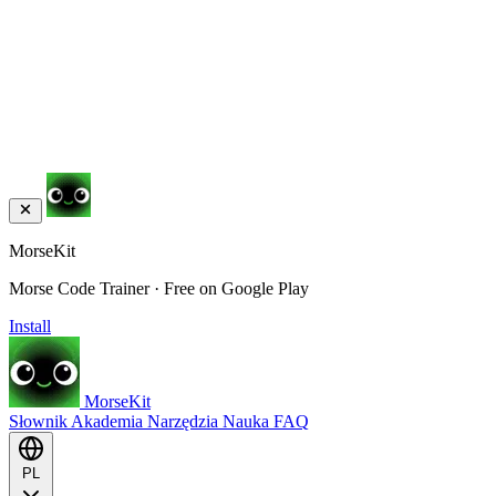
MorseKit
Morse Code Trainer · Free on Google Play
Install
MorseKit
Słownik
Akademia
Narzędzia
Nauka
FAQ
PL