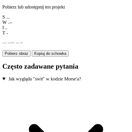
Pobierz lub udostępnij ten projekt
S
...
W
.--
I
..
T
-
·
·
·
·
−
−
·
·
−
Pobierz obraz
Kopiuj do schowka
Często zadawane pytania
Jak wygląda "swit" w kodzie Morse'a?