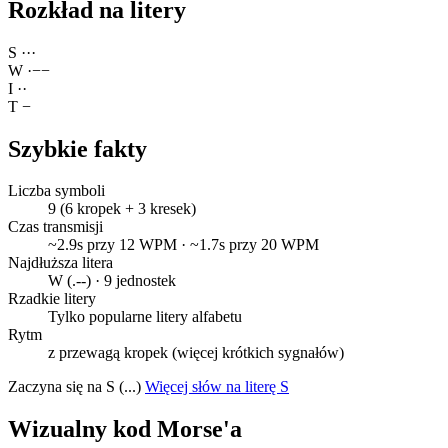
Rozkład na litery
S
·
·
·
W
·
−
−
I
·
·
T
−
Szybkie fakty
Liczba symboli
9 (6 kropek + 3 kresek)
Czas transmisji
~2.9s przy 12 WPM · ~1.7s przy 20 WPM
Najdłuższa litera
W (.--) · 9 jednostek
Rzadkie litery
Tylko popularne litery alfabetu
Rytm
z przewagą kropek (więcej krótkich sygnałów)
Zaczyna się na S (...)
Więcej słów na literę S
Wizualny kod Morse'a