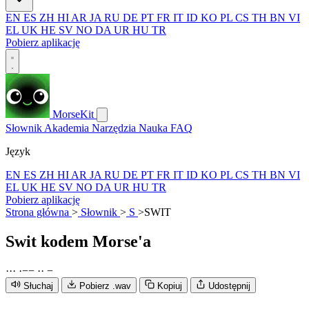
EN
ES
ZH
HI
AR
JA
RU
DE
PT
FR
IT
ID
KO
PL
CS
TH
BN
VI
EL
UK
HE
SV
NO
DA
UR
HU
TR
Pobierz aplikację
MorseKit
Słownik
Akademia
Narzędzia
Nauka
FAQ
Język
EN
ES
ZH
HI
AR
JA
RU
DE
PT
FR
IT
ID
KO
PL
CS
TH
BN
VI
EL
UK
HE
SV
NO
DA
UR
HU
TR
Pobierz aplikację
Strona główna
>
Słownik
>
S
>
SWIT
Swit
kodem Morse'a
·
·
·
·
−
−
·
·
−
Słuchaj
Pobierz .wav
Kopiuj
Udostępnij