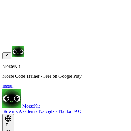
MorseKit
Morse Code Trainer · Free on Google Play
Install
MorseKit
Słownik
Akademia
Narzędzia
Nauka
FAQ
PL