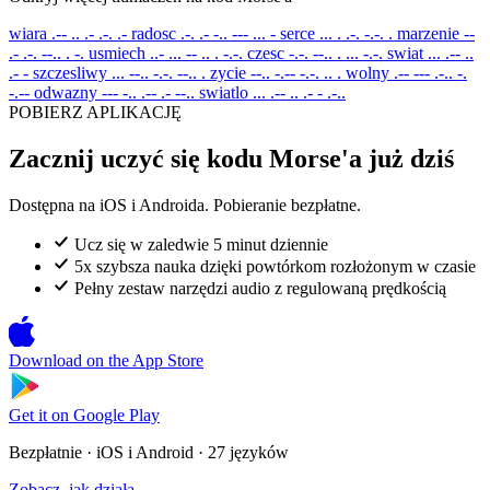
wiara
.-- .. .- .-. .-
radosc
.-. .- -.. --- ... -
serce
... . .-. -.-. .
marzenie
--
.- .-. --.. . -.
usmiech
..- ... -- .. . -.-.
czesc
-.-. --.. . ... -.-.
swiat
... .-- ..
.- -
szczesliwy
... --.. -.-. --.. .
zycie
--.. -.-- -.-. .. .
wolny
.-- --- .-.. -.
-.--
odwazny
--- -.. .-- .- --..
swiatlo
... .-- .. .- - .-..
POBIERZ APLIKACJĘ
Zacznij uczyć się kodu Morse'a już dziś
Dostępna na iOS i Androida. Pobieranie bezpłatne.
Ucz się w zaledwie 5 minut dziennie
5x szybsza nauka dzięki powtórkom rozłożonym w czasie
Pełny zestaw narzędzi audio z regulowaną prędkością
Download on the
App Store
Get it on
Google Play
Bezpłatnie · iOS i Android · 27 języków
Zobacz, jak działa