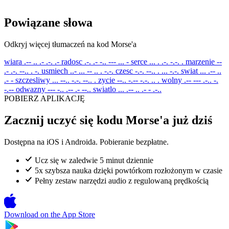
Powiązane słowa
Odkryj więcej tłumaczeń na kod Morse'a
wiara
.-- .. .- .-. .-
radosc
.-. .- -.. --- ... -
serce
... . .-. -.-. .
marzenie
--
.- .-. --.. . -.
usmiech
..- ... -- .. . -.-.
czesc
-.-. --.. . ... -.-.
swiat
... .-- ..
.- -
szczesliwy
... --.. -.-. --.. .
zycie
--.. -.-- -.-. .. .
wolny
.-- --- .-.. -.
-.--
odwazny
--- -.. .-- .- --..
swiatlo
... .-- .. .- - .-..
POBIERZ APLIKACJĘ
Zacznij uczyć się kodu Morse'a już dziś
Dostępna na iOS i Androida. Pobieranie bezpłatne.
Ucz się w zaledwie 5 minut dziennie
5x szybsza nauka dzięki powtórkom rozłożonym w czasie
Pełny zestaw narzędzi audio z regulowaną prędkością
Download on the
App Store