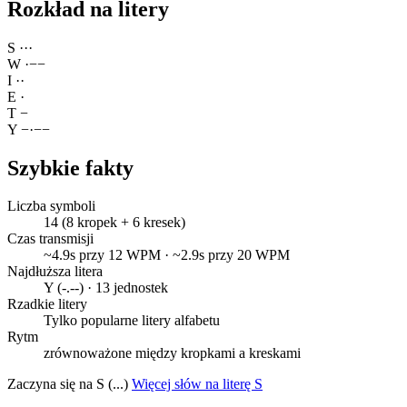
Rozkład na litery
S
·
·
·
W
·
−
−
I
·
·
E
·
T
−
Y
−
·
−
−
Szybkie fakty
Liczba symboli
14 (8 kropek + 6 kresek)
Czas transmisji
~4.9s przy 12 WPM · ~2.9s przy 20 WPM
Najdłuższa litera
Y (-.--) · 13 jednostek
Rzadkie litery
Tylko popularne litery alfabetu
Rytm
zrównoważone między kropkami a kreskami
Zaczyna się na S (...)
Więcej słów na literę S