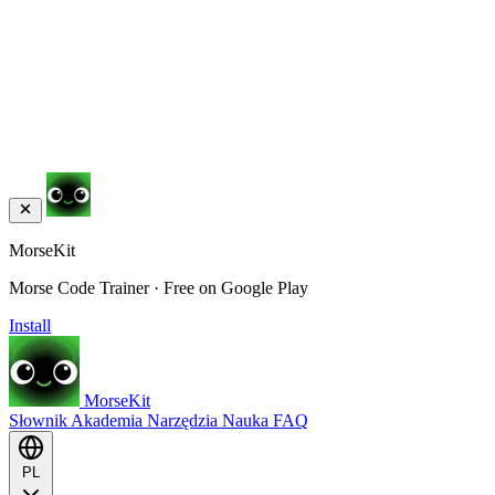
MorseKit
Morse Code Trainer · Free on Google Play
Install
MorseKit
Słownik
Akademia
Narzędzia
Nauka
FAQ
PL