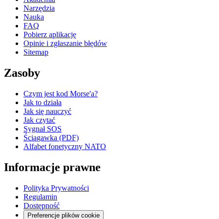
Narzędzia
Nauka
FAQ
Pobierz aplikację
Opinie i zgłaszanie błędów
Sitemap
Zasoby
Czym jest kod Morse'a?
Jak to działa
Jak się nauczyć
Jak czytać
Sygnał SOS
Ściągawka (PDF)
Alfabet fonetyczny NATO
Informacje prawne
Polityka Prywatności
Regulamin
Dostępność
Preferencje plików cookie