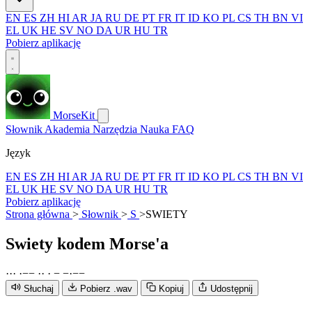
EN
ES
ZH
HI
AR
JA
RU
DE
PT
FR
IT
ID
KO
PL
CS
TH
BN
VI
EL
UK
HE
SV
NO
DA
UR
HU
TR
Pobierz aplikację
MorseKit
Słownik
Akademia
Narzędzia
Nauka
FAQ
Język
EN
ES
ZH
HI
AR
JA
RU
DE
PT
FR
IT
ID
KO
PL
CS
TH
BN
VI
EL
UK
HE
SV
NO
DA
UR
HU
TR
Pobierz aplikację
Strona główna
>
Słownik
>
S
>
SWIETY
Swiety
kodem Morse'a
·
·
·
·
−
−
·
·
·
−
−
·
−
−
Słuchaj
Pobierz .wav
Kopiuj
Udostępnij