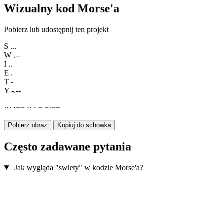
Wizualny kod Morse'a
Pobierz lub udostępnij ten projekt
S
...
W
.--
I
..
E
.
T
-
Y
-.--
·
·
·
·
−
−
·
·
·
−
−
·
−
−
Pobierz obraz
Kopiuj do schowka
Często zadawane pytania
Jak wygląda "swiety" w kodzie Morse'a?