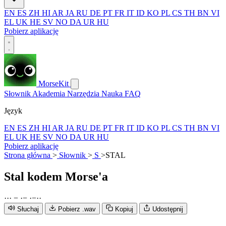
EN
ES
ZH
HI
AR
JA
RU
DE
PT
FR
IT
ID
KO
PL
CS
TH
BN
VI
EL
UK
HE
SV
NO
DA
UR
HU
Pobierz aplikację
MorseKit
Słownik
Akademia
Narzędzia
Nauka
FAQ
Język
EN
ES
ZH
HI
AR
JA
RU
DE
PT
FR
IT
ID
KO
PL
CS
TH
BN
VI
EL
UK
HE
SV
NO
DA
UR
HU
Pobierz aplikację
Strona główna
>
Słownik
>
S
>
STAL
Stal
kodem Morse'a
·
·
·
−
·
−
·
−
·
·
Słuchaj
Pobierz .wav
Kopiuj
Udostępnij