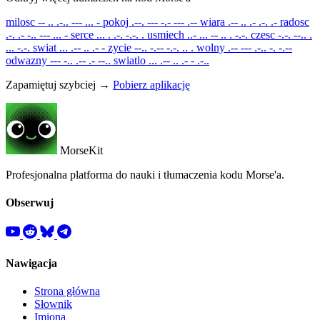
milosc
-- .. .-.. --- ... -
pokoj
.--. --- -.- --- .--
wiara
.-- .. .- .-. .-
radosc
.-. .- -.. --- ... -
serce
... . .-. -.-. .
usmiech
..- ... -- .. . -.-.
czesc
-.-. --.. .
... -.-.
swiat
... .-- .. .- -
zycie
--.. -.-- -.-. .. .
wolny
.-- --- .-.. -. -.--
odwazny
--- -.. .-- .- --..
swiatlo
... .-- .. .- - .-..
Zapamiętuj szybciej →
Pobierz aplikację
MorseKit
Profesjonalna platforma do nauki i tłumaczenia kodu Morse'a.
Obserwuj
Nawigacja
Strona główna
Słownik
Imiona