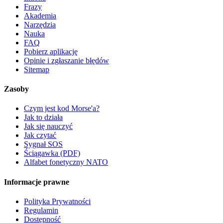
Frazy
Akademia
Narzędzia
Nauka
FAQ
Pobierz aplikację
Opinie i zgłaszanie błędów
Sitemap
Zasoby
Czym jest kod Morse'a?
Jak to działa
Jak się nauczyć
Jak czytać
Sygnał SOS
Ściągawka (PDF)
Alfabet fonetyczny NATO
Informacje prawne
Polityka Prywatności
Regulamin
Dostępność