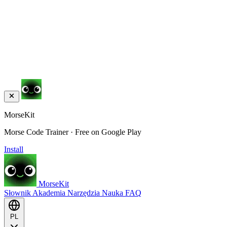
MorseKit
Morse Code Trainer · Free on Google Play
Install
MorseKit
Słownik
Akademia
Narzędzia
Nauka
FAQ
PL