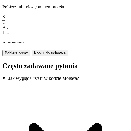
Pobierz lub udostępnij ten projekt
S
...
T
-
A
.-
L
.-..
·
·
·
−
·
−
·
−
·
·
Pobierz obraz
Kopiuj do schowka
Często zadawane pytania
Jak wygląda "stal" w kodzie Morse'a?