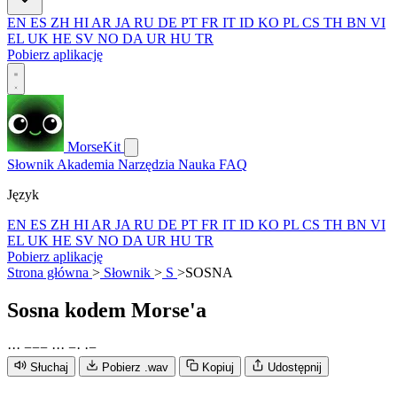
EN
ES
ZH
HI
AR
JA
RU
DE
PT
FR
IT
ID
KO
PL
CS
TH
BN
VI
EL
UK
HE
SV
NO
DA
UR
HU
TR
Pobierz aplikację
MorseKit
Słownik
Akademia
Narzędzia
Nauka
FAQ
Język
EN
ES
ZH
HI
AR
JA
RU
DE
PT
FR
IT
ID
KO
PL
CS
TH
BN
VI
EL
UK
HE
SV
NO
DA
UR
HU
TR
Pobierz aplikację
Strona główna
>
Słownik
>
S
>
SOSNA
Sosna
kodem Morse'a
·
·
·
−
−
−
·
·
·
−
·
·
−
Słuchaj
Pobierz .wav
Kopiuj
Udostępnij