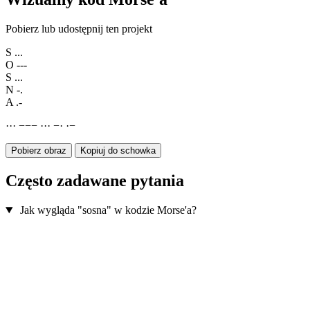
Pobierz lub udostępnij ten projekt
S
...
O
---
S
...
N
-.
A
.-
·
·
·
−
−
−
·
·
·
−
·
·
−
Pobierz obraz
Kopiuj do schowka
Często zadawane pytania
Jak wygląda "sosna" w kodzie Morse'a?