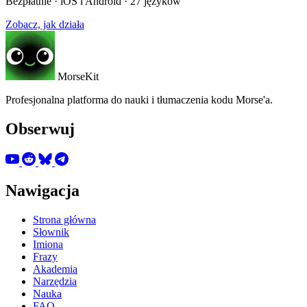
Bezpłatnie · iOS i Android · 27 języków
Zobacz, jak działa
MorseKit
Profesjonalna platforma do nauki i tłumaczenia kodu Morse'a.
Obserwuj
Nawigacja
Strona główna
Słownik
Imiona
Frazy
Akademia
Narzędzia
Nauka
FAQ