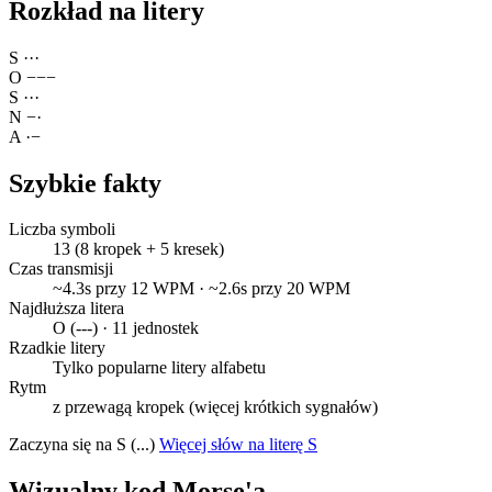
Rozkład na litery
S
·
·
·
O
−
−
−
S
·
·
·
N
−
·
A
·
−
Szybkie fakty
Liczba symboli
13 (8 kropek + 5 kresek)
Czas transmisji
~4.3s przy 12 WPM · ~2.6s przy 20 WPM
Najdłuższa litera
O (---) · 11 jednostek
Rzadkie litery
Tylko popularne litery alfabetu
Rytm
z przewagą kropek (więcej krótkich sygnałów)
Zaczyna się na S (...)
Więcej słów na literę S
Wizualny kod Morse'a