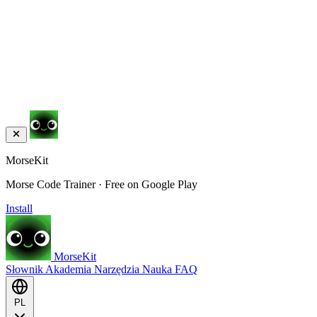
MorseKit
Morse Code Trainer · Free on Google Play
Install
MorseKit
Słownik
Akademia
Narzędzia
Nauka
FAQ
PL