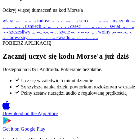
Odkryj więcej tłumaczeń na kod Morse'a
wiara
.-- .. .- .-. .-
radosc
.-. .- -.. --- ... -
serce
... . .-. -.-. .
marzenie
--
.- .-. --.. . -.
usmiech
..- ... -- .. . -.-.
czesc
-.-. --.. . ... -.-.
swiat
... .-- ..
.- -
szczesliwy
... --.. -.-. --.. .
zycie
--.. -.-- -.-. .. .
wolny
.-- --- .-.. -.
-.--
odwazny
--- -.. .-- .- --..
swiatlo
... .-- .. .- - .-..
POBIERZ APLIKACJĘ
Zacznij uczyć się kodu Morse'a już dziś
Dostępna na iOS i Androida. Pobieranie bezpłatne.
Ucz się w zaledwie 5 minut dziennie
5x szybsza nauka dzięki powtórkom rozłożonym w czasie
Pełny zestaw narzędzi audio z regulowaną prędkością
Download on the
App Store
Get it on
Google Play