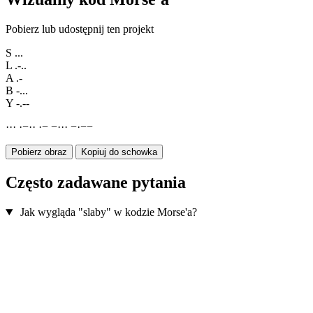
Pobierz lub udostępnij ten projekt
S
...
L
.-..
A
.-
B
-...
Y
-.--
·
·
·
·
−
·
·
·
−
−
·
·
·
−
·
−
−
Pobierz obraz
Kopiuj do schowka
Często zadawane pytania
Jak wygląda "slaby" w kodzie Morse'a?