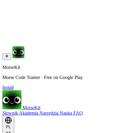
MorseKit
Morse Code Trainer · Free on Google Play
Install
MorseKit
Słownik
Akademia
Narzędzia
Nauka
FAQ
PL