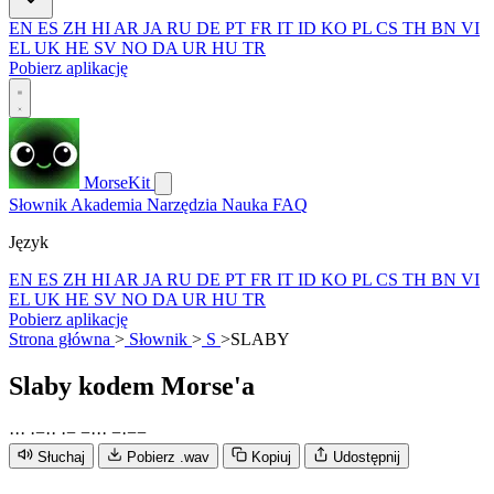
EN
ES
ZH
HI
AR
JA
RU
DE
PT
FR
IT
ID
KO
PL
CS
TH
BN
VI
EL
UK
HE
SV
NO
DA
UR
HU
TR
Pobierz aplikację
MorseKit
Słownik
Akademia
Narzędzia
Nauka
FAQ
Język
EN
ES
ZH
HI
AR
JA
RU
DE
PT
FR
IT
ID
KO
PL
CS
TH
BN
VI
EL
UK
HE
SV
NO
DA
UR
HU
TR
Pobierz aplikację
Strona główna
>
Słownik
>
S
>
SLABY
Slaby
kodem Morse'a
·
·
·
·
−
·
·
·
−
−
·
·
·
−
·
−
−
Słuchaj
Pobierz .wav
Kopiuj
Udostępnij