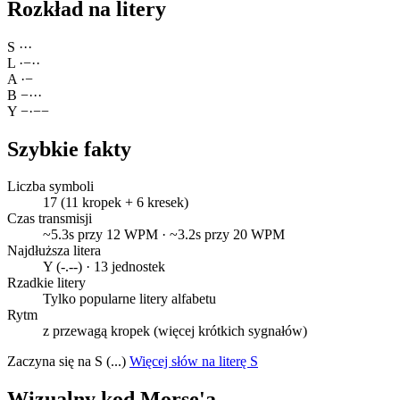
Rozkład na litery
S
·
·
·
L
·
−
·
·
A
·
−
B
−
·
·
·
Y
−
·
−
−
Szybkie fakty
Liczba symboli
17 (11 kropek + 6 kresek)
Czas transmisji
~5.3s przy 12 WPM · ~3.2s przy 20 WPM
Najdłuższa litera
Y (-.--) · 13 jednostek
Rzadkie litery
Tylko popularne litery alfabetu
Rytm
z przewagą kropek (więcej krótkich sygnałów)
Zaczyna się na S (...)
Więcej słów na literę S
Wizualny kod Morse'a