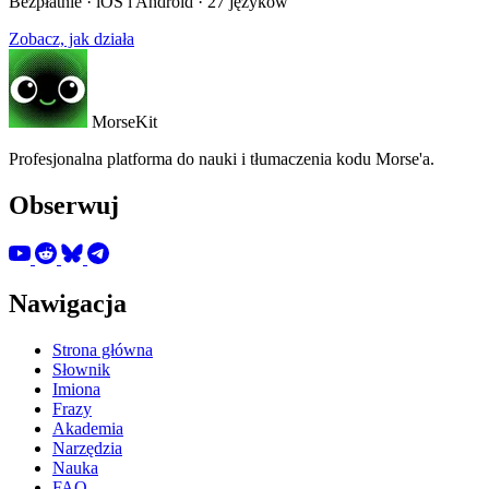
Bezpłatnie · iOS i Android · 27 języków
Zobacz, jak działa
MorseKit
Profesjonalna platforma do nauki i tłumaczenia kodu Morse'a.
Obserwuj
Nawigacja
Strona główna
Słownik
Imiona
Frazy
Akademia
Narzędzia
Nauka
FAQ