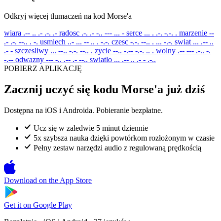
Odkryj więcej tłumaczeń na kod Morse'a
wiara
.-- .. .- .-. .-
radosc
.-. .- -.. --- ... -
serce
... . .-. -.-. .
marzenie
--
.- .-. --.. . -.
usmiech
..- ... -- .. . -.-.
czesc
-.-. --.. . ... -.-.
swiat
... .-- ..
.- -
szczesliwy
... --.. -.-. --.. .
zycie
--.. -.-- -.-. .. .
wolny
.-- --- .-.. -.
-.--
odwazny
--- -.. .-- .- --..
swiatlo
... .-- .. .- - .-..
POBIERZ APLIKACJĘ
Zacznij uczyć się kodu Morse'a już dziś
Dostępna na iOS i Androida. Pobieranie bezpłatne.
Ucz się w zaledwie 5 minut dziennie
5x szybsza nauka dzięki powtórkom rozłożonym w czasie
Pełny zestaw narzędzi audio z regulowaną prędkością
Download on the
App Store
Get it on
Google Play