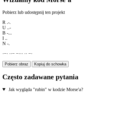
Pobierz lub udostępnij ten projekt
R
.-.
U
..-
B
-...
I
..
N
-.
·
−
·
·
·
−
−
·
·
·
·
·
−
·
Pobierz obraz
Kopiuj do schowka
Często zadawane pytania
Jak wygląda "rubin" w kodzie Morse'a?