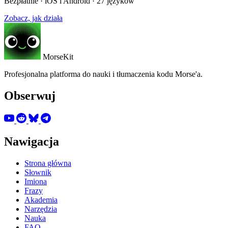
Bezpłatnie · iOS i Android · 27 języków
Zobacz, jak działa
MorseKit
Profesjonalna platforma do nauki i tłumaczenia kodu Morse'a.
Obserwuj
Nawigacja
Strona główna
Słownik
Imiona
Frazy
Akademia
Narzędzia
Nauka
FAQ