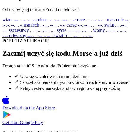
Odkryj więcej tłumaczeń na kod Morse'a
wiara
.-- .. .- .-. .-
radosc
.-. .- -.. --- ... -
serce
... . .-. -.-. .
marzenie
--
.- .-. --.. . -.
usmiech
..- ... -- .. . -.-.
czesc
-.-. --.. . ... -.-.
swiat
... .-- ..
.- -
szczesliwy
... --.. -.-. --.. .
zycie
--.. -.-- -.-. .. .
wolny
.-- --- .-.. -.
-.--
odwazny
--- -.. .-- .- --..
swiatlo
... .-- .. .- - .-..
POBIERZ APLIKACJĘ
Zacznij uczyć się kodu Morse'a już dziś
Dostępna na iOS i Androida. Pobieranie bezpłatne.
Ucz się w zaledwie 5 minut dziennie
5x szybsza nauka dzięki powtórkom rozłożonym w czasie
Pełny zestaw narzędzi audio z regulowaną prędkością
Download on the
App Store
Get it on
Google Play