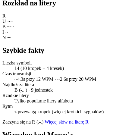
Rozkład na litery
R
·
−
·
U
·
·
−
B
−
·
·
·
I
·
·
N
−
·
Szybkie fakty
Liczba symboli
14 (10 kropek + 4 kresek)
Czas transmisji
~4.3s przy 12 WPM · ~2.6s przy 20 WPM
Najdłuższa litera
B (-...) · 9 jednostek
Rzadkie litery
Tylko popularne litery alfabetu
Rytm
z przewagą kropek (więcej krótkich sygnałów)
Zaczyna się na R (.-.)
Więcej słów na literę R
Wizualny kod Morse'a