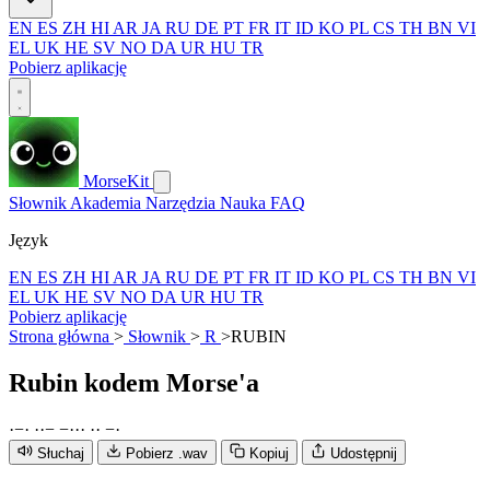
EN
ES
ZH
HI
AR
JA
RU
DE
PT
FR
IT
ID
KO
PL
CS
TH
BN
VI
EL
UK
HE
SV
NO
DA
UR
HU
TR
Pobierz aplikację
MorseKit
Słownik
Akademia
Narzędzia
Nauka
FAQ
Język
EN
ES
ZH
HI
AR
JA
RU
DE
PT
FR
IT
ID
KO
PL
CS
TH
BN
VI
EL
UK
HE
SV
NO
DA
UR
HU
TR
Pobierz aplikację
Strona główna
>
Słownik
>
R
>
RUBIN
Rubin
kodem Morse'a
·
−
·
·
·
−
−
·
·
·
·
·
−
·
Słuchaj
Pobierz .wav
Kopiuj
Udostępnij