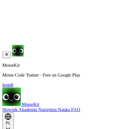
MorseKit
Morse Code Trainer · Free on Google Play
Install
MorseKit
Słownik
Akademia
Narzędzia
Nauka
FAQ
PL