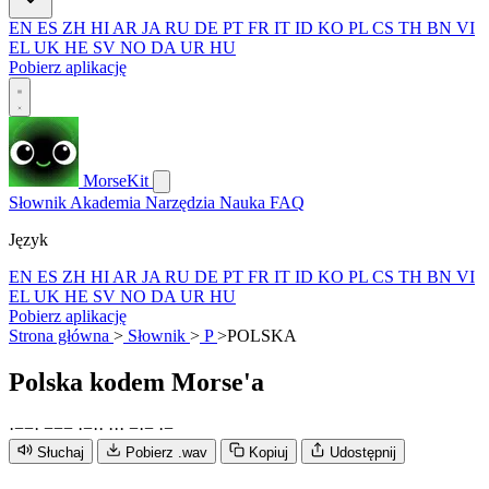
EN
ES
ZH
HI
AR
JA
RU
DE
PT
FR
IT
ID
KO
PL
CS
TH
BN
VI
EL
UK
HE
SV
NO
DA
UR
HU
Pobierz aplikację
MorseKit
Słownik
Akademia
Narzędzia
Nauka
FAQ
Język
EN
ES
ZH
HI
AR
JA
RU
DE
PT
FR
IT
ID
KO
PL
CS
TH
BN
VI
EL
UK
HE
SV
NO
DA
UR
HU
Pobierz aplikację
Strona główna
>
Słownik
>
P
>
POLSKA
Polska
kodem Morse'a
·
−
−
·
−
−
−
·
−
·
·
·
·
·
−
·
−
·
−
Słuchaj
Pobierz .wav
Kopiuj
Udostępnij