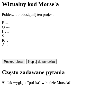
Wizualny kod Morse'a
Pobierz lub udostępnij ten projekt
P
.--.
O
---
L
.-..
S
...
K
-.-
A
.-
·
−
−
·
−
−
−
·
−
·
·
·
·
·
−
·
−
·
−
Pobierz obraz
Kopiuj do schowka
Często zadawane pytania
Jak wygląda "polska" w kodzie Morse'a?