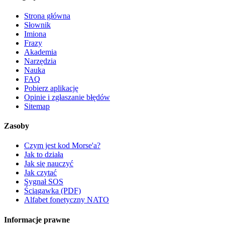
Strona główna
Słownik
Imiona
Frazy
Akademia
Narzędzia
Nauka
FAQ
Pobierz aplikację
Opinie i zgłaszanie błędów
Sitemap
Zasoby
Czym jest kod Morse'a?
Jak to działa
Jak się nauczyć
Jak czytać
Sygnał SOS
Ściągawka (PDF)
Alfabet fonetyczny NATO
Informacje prawne