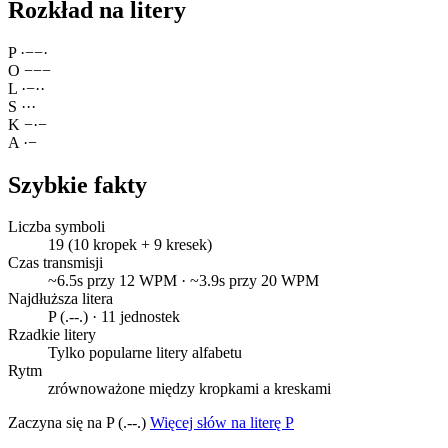
Rozkład na litery
P
·
−
−
·
O
−
−
−
L
·
−
·
·
S
·
·
·
K
−
·
−
A
·
−
Szybkie fakty
Liczba symboli
19 (10 kropek + 9 kresek)
Czas transmisji
~6.5s przy 12 WPM · ~3.9s przy 20 WPM
Najdłuższa litera
P (.--.) · 11 jednostek
Rzadkie litery
Tylko popularne litery alfabetu
Rytm
zrównoważone między kropkami a kreskami
Zaczyna się na P (.--.)
Więcej słów na literę P