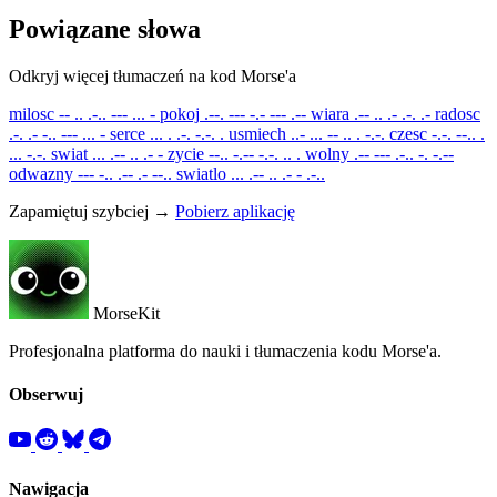
Powiązane słowa
Odkryj więcej tłumaczeń na kod Morse'a
milosc
-- .. .-.. --- ... -
pokoj
.--. --- -.- --- .--
wiara
.-- .. .- .-. .-
radosc
.-. .- -.. --- ... -
serce
... . .-. -.-. .
usmiech
..- ... -- .. . -.-.
czesc
-.-. --.. .
... -.-.
swiat
... .-- .. .- -
zycie
--.. -.-- -.-. .. .
wolny
.-- --- .-.. -. -.--
odwazny
--- -.. .-- .- --..
swiatlo
... .-- .. .- - .-..
Zapamiętuj szybciej →
Pobierz aplikację
MorseKit
Profesjonalna platforma do nauki i tłumaczenia kodu Morse'a.
Obserwuj
Nawigacja