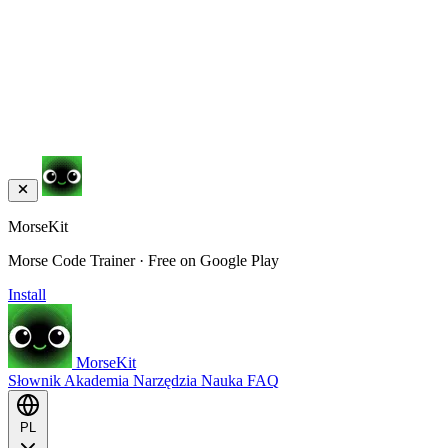
MorseKit
Morse Code Trainer · Free on Google Play
Install
MorseKit
Słownik
Akademia
Narzędzia
Nauka
FAQ
PL