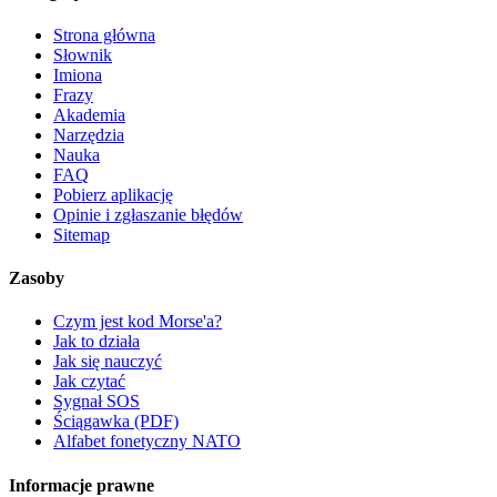
Strona główna
Słownik
Imiona
Frazy
Akademia
Narzędzia
Nauka
FAQ
Pobierz aplikację
Opinie i zgłaszanie błędów
Sitemap
Zasoby
Czym jest kod Morse'a?
Jak to działa
Jak się nauczyć
Jak czytać
Sygnał SOS
Ściągawka (PDF)
Alfabet fonetyczny NATO
Informacje prawne