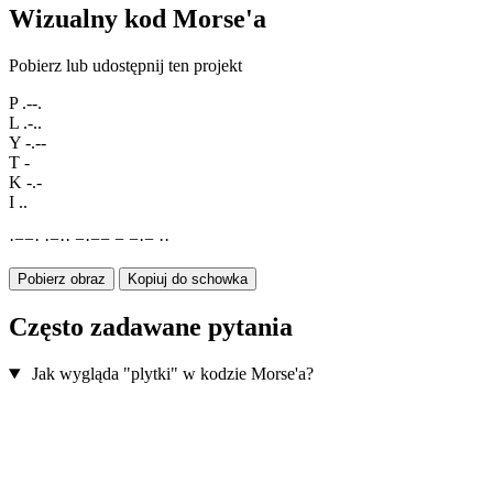
Wizualny kod Morse'a
Pobierz lub udostępnij ten projekt
P
.--.
L
.-..
Y
-.--
T
-
K
-.-
I
..
·
−
−
·
·
−
·
·
−
·
−
−
−
−
·
−
·
·
Pobierz obraz
Kopiuj do schowka
Często zadawane pytania
Jak wygląda "plytki" w kodzie Morse'a?