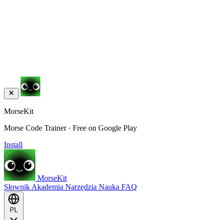
MorseKit
Morse Code Trainer · Free on Google Play
Install
MorseKit
Słownik
Akademia
Narzędzia
Nauka
FAQ
PL