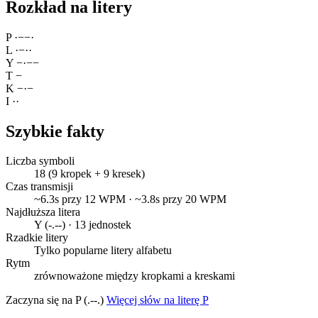
Rozkład na litery
P
·
−
−
·
L
·
−
·
·
Y
−
·
−
−
T
−
K
−
·
−
I
·
·
Szybkie fakty
Liczba symboli
18 (9 kropek + 9 kresek)
Czas transmisji
~6.3s przy 12 WPM · ~3.8s przy 20 WPM
Najdłuższa litera
Y (-.--) · 13 jednostek
Rzadkie litery
Tylko popularne litery alfabetu
Rytm
zrównoważone między kropkami a kreskami
Zaczyna się na P (.--.)
Więcej słów na literę P