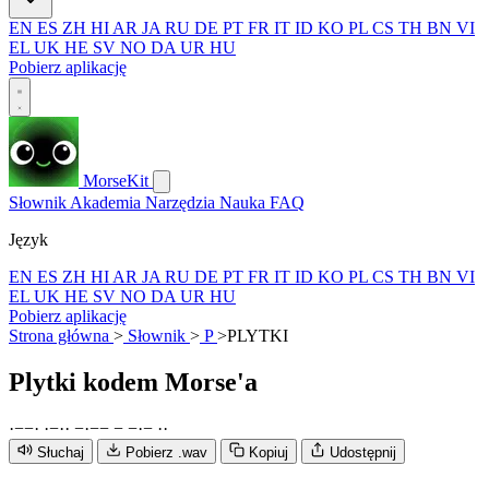
EN
ES
ZH
HI
AR
JA
RU
DE
PT
FR
IT
ID
KO
PL
CS
TH
BN
VI
EL
UK
HE
SV
NO
DA
UR
HU
Pobierz aplikację
MorseKit
Słownik
Akademia
Narzędzia
Nauka
FAQ
Język
EN
ES
ZH
HI
AR
JA
RU
DE
PT
FR
IT
ID
KO
PL
CS
TH
BN
VI
EL
UK
HE
SV
NO
DA
UR
HU
Pobierz aplikację
Strona główna
>
Słownik
>
P
>
PLYTKI
Plytki
kodem Morse'a
·
−
−
·
·
−
·
·
−
·
−
−
−
−
·
−
·
·
Słuchaj
Pobierz .wav
Kopiuj
Udostępnij