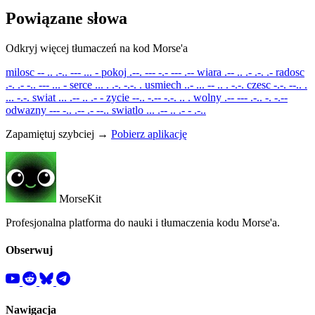
Powiązane słowa
Odkryj więcej tłumaczeń na kod Morse'a
milosc
-- .. .-.. --- ... -
pokoj
.--. --- -.- --- .--
wiara
.-- .. .- .-. .-
radosc
.-. .- -.. --- ... -
serce
... . .-. -.-. .
usmiech
..- ... -- .. . -.-.
czesc
-.-. --.. .
... -.-.
swiat
... .-- .. .- -
zycie
--.. -.-- -.-. .. .
wolny
.-- --- .-.. -. -.--
odwazny
--- -.. .-- .- --..
swiatlo
... .-- .. .- - .-..
Zapamiętuj szybciej →
Pobierz aplikację
MorseKit
Profesjonalna platforma do nauki i tłumaczenia kodu Morse'a.
Obserwuj
Nawigacja