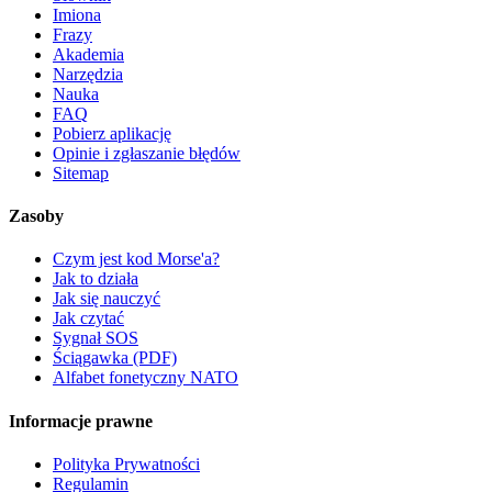
Imiona
Frazy
Akademia
Narzędzia
Nauka
FAQ
Pobierz aplikację
Opinie i zgłaszanie błędów
Sitemap
Zasoby
Czym jest kod Morse'a?
Jak to działa
Jak się nauczyć
Jak czytać
Sygnał SOS
Ściągawka (PDF)
Alfabet fonetyczny NATO
Informacje prawne
Polityka Prywatności
Regulamin