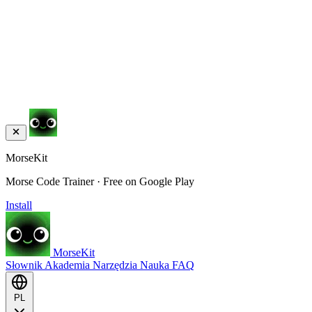
MorseKit
Morse Code Trainer · Free on Google Play
Install
MorseKit
Słownik
Akademia
Narzędzia
Nauka
FAQ
PL