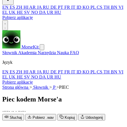
EN
ES
ZH
HI
AR
JA
RU
DE
PT
FR
IT
ID
KO
PL
CS
TH
BN
VI
EL
UK
HE
SV
NO
DA
UR
HU
Pobierz aplikację
MorseKit
Słownik
Akademia
Narzędzia
Nauka
FAQ
Język
EN
ES
ZH
HI
AR
JA
RU
DE
PT
FR
IT
ID
KO
PL
CS
TH
BN
VI
EL
UK
HE
SV
NO
DA
UR
HU
Pobierz aplikację
Strona główna
>
Słownik
>
P
>
PIEC
Piec
kodem Morse'a
·
−
−
·
·
·
·
−
·
−
·
Słuchaj
Pobierz .wav
Kopiuj
Udostępnij