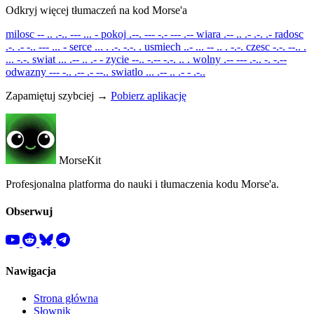
Odkryj więcej tłumaczeń na kod Morse'a
milosc
-- .. .-.. --- ... -
pokoj
.--. --- -.- --- .--
wiara
.-- .. .- .-. .-
radosc
.-. .- -.. --- ... -
serce
... . .-. -.-. .
usmiech
..- ... -- .. . -.-.
czesc
-.-. --.. .
... -.-.
swiat
... .-- .. .- -
zycie
--.. -.-- -.-. .. .
wolny
.-- --- .-.. -. -.--
odwazny
--- -.. .-- .- --..
swiatlo
... .-- .. .- - .-..
Zapamiętuj szybciej →
Pobierz aplikację
MorseKit
Profesjonalna platforma do nauki i tłumaczenia kodu Morse'a.
Obserwuj
Nawigacja
Strona główna
Słownik