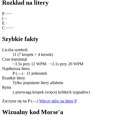
Rozkład na litery
P
·
−
−
·
I
·
·
E
·
C
−
·
−
·
Szybkie fakty
Liczba symboli
11 (7 kropek + 4 kresek)
Czas transmisji
~3.5s przy 12 WPM · ~2.1s przy 20 WPM
Najdłuższa litera
P (.--.) · 11 jednostek
Rzadkie litery
Tylko popularne litery alfabetu
Rytm
z przewagą kropek (więcej krótkich sygnałów)
Zaczyna się na P (.--.)
Więcej słów na literę P
Wizualny kod Morse'a