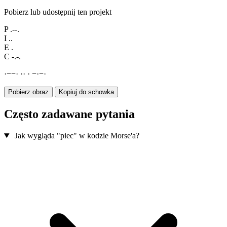
Pobierz lub udostępnij ten projekt
P
.--.
I
..
E
.
C
-.-.
·
−
−
·
·
·
·
−
·
−
·
Pobierz obraz
Kopiuj do schowka
Często zadawane pytania
Jak wygląda "piec" w kodzie Morse'a?