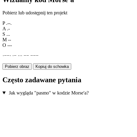
Pobierz lub udostępnij ten projekt
P
.--.
A
.-
S
...
M
--
O
---
·
−
−
·
·
−
·
·
·
−
−
−
−
−
Pobierz obraz
Kopiuj do schowka
Często zadawane pytania
Jak wygląda "pasmo" w kodzie Morse'a?