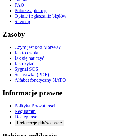
FAQ
Pobierz aplikację
Opinie i zgłaszanie błędów
Sitemap
Zasoby
Czym jest kod Morse'a?
Jak to działa
Jak się nauczyć
Jak czytać
Sygnał SOS
Ściągawka (PDF)
Alfabet fonetyczny NATO
Informacje prawne
Polityka Prywatności
Regulamin
Dostępność
Preferencje plików cookie
Pobierz aplikację