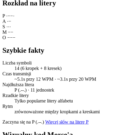
Rozkład na litery
P
·
−
−
·
A
·
−
S
·
·
·
M
−
−
O
−
−
−
Szybkie fakty
Liczba symboli
14 (6 kropek + 8 kresek)
Czas transmisji
~5.1s przy 12 WPM · ~3.1s przy 20 WPM
Najdłuższa litera
P (.--.) · 11 jednostek
Rzadkie litery
Tylko popularne litery alfabetu
Rytm
zrównoważone między kropkami a kreskami
Zaczyna się na P (.--.)
Więcej słów na literę P
Wizualny kod Morse'a