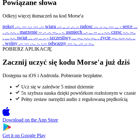
Powiązane słowa
Odkryj więcej tłumaczeń na kod Morse'a
pokoj
.--. --- -.- --- .--
wiara
.-- .. .- .-. .-
radosc
.-. .- -.. --- ... -
serce
...
. .-. -.-. .
marzenie
-- .- .-. --.. . -.
usmiech
..- ... -- .. . -.-.
czesc
-.-. --..
. ... -.-.
swiat
... .-- .. .- -
szczesliwy
... --.. -.-. --.. .
zycie
--.. -.-- -.-. ..
.
wolny
.-- --- .-.. -. -.--
odwazny
--- -.. .-- .- --..
POBIERZ APLIKACJĘ
Zacznij uczyć się kodu Morse'a już dziś
Dostępna na iOS i Androida. Pobieranie bezpłatne.
Ucz się w zaledwie 5 minut dziennie
5x szybsza nauka dzięki powtórkom rozłożonym w czasie
Pełny zestaw narzędzi audio z regulowaną prędkością
Download on the
App Store
Get it on
Google Play