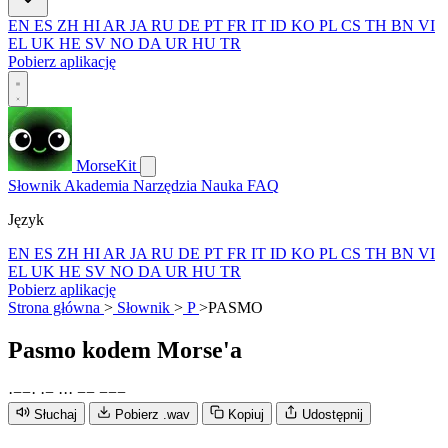
EN
ES
ZH
HI
AR
JA
RU
DE
PT
FR
IT
ID
KO
PL
CS
TH
BN
VI
EL
UK
HE
SV
NO
DA
UR
HU
TR
Pobierz aplikację
MorseKit
Słownik
Akademia
Narzędzia
Nauka
FAQ
Język
EN
ES
ZH
HI
AR
JA
RU
DE
PT
FR
IT
ID
KO
PL
CS
TH
BN
VI
EL
UK
HE
SV
NO
DA
UR
HU
TR
Pobierz aplikację
Strona główna
>
Słownik
>
P
>
PASMO
Pasmo
kodem Morse'a
·
−
−
·
·
−
·
·
·
−
−
−
−
−
Słuchaj
Pobierz .wav
Kopiuj
Udostępnij