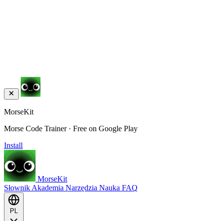
MorseKit
Morse Code Trainer · Free on Google Play
Install
MorseKit
Słownik
Akademia
Narzędzia
Nauka
FAQ
PL