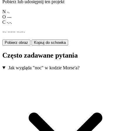
Pobierz lub udostępnij ten projekt
N
-.
O
---
C
-.-.
−
·
−
−
−
−
·
−
·
Pobierz obraz
Kopiuj do schowka
Często zadawane pytania
Jak wygląda "noc" w kodzie Morse'a?