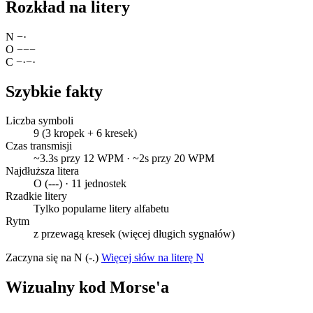
Rozkład na litery
N
−
·
O
−
−
−
C
−
·
−
·
Szybkie fakty
Liczba symboli
9 (3 kropek + 6 kresek)
Czas transmisji
~3.3s przy 12 WPM · ~2s przy 20 WPM
Najdłuższa litera
O (---) · 11 jednostek
Rzadkie litery
Tylko popularne litery alfabetu
Rytm
z przewagą kresek (więcej długich sygnałów)
Zaczyna się na N (-.)
Więcej słów na literę N
Wizualny kod Morse'a