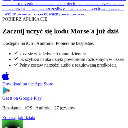
. .-. -.-. .
marzenie
-- .- .-. --.. . -.
usmiech
..- ... -- .. . -.-.
czesc
-.-. --..
. ... -.-.
swiat
... .-- .. .- -
szczesliwy
... --.. -.-. --.. .
zycie
--.. -.-- -.-. ..
.
wolny
.-- --- .-.. -. -.--
odwazny
--- -.. .-- .- --..
POBIERZ APLIKACJĘ
Zacznij uczyć się kodu Morse'a już dziś
Dostępna na iOS i Androida. Pobieranie bezpłatne.
Ucz się w zaledwie 5 minut dziennie
5x szybsza nauka dzięki powtórkom rozłożonym w czasie
Pełny zestaw narzędzi audio z regulowaną prędkością
Download on the
App Store
Get it on
Google Play
Bezpłatnie · iOS i Android · 27 języków
Zobacz, jak działa