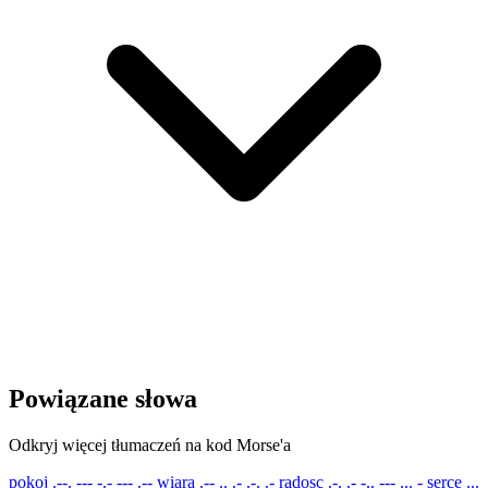
Powiązane słowa
Odkryj więcej tłumaczeń na kod Morse'a
pokoj
.--. --- -.- --- .--
wiara
.-- .. .- .-. .-
radosc
.-. .- -.. --- ... -
serce
...