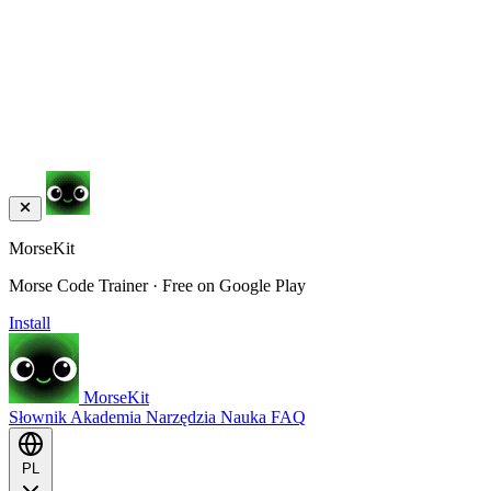
MorseKit
Morse Code Trainer · Free on Google Play
Install
MorseKit
Słownik
Akademia
Narzędzia
Nauka
FAQ
PL