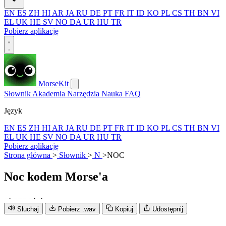
EN
ES
ZH
HI
AR
JA
RU
DE
PT
FR
IT
ID
KO
PL
CS
TH
BN
VI
EL
UK
HE
SV
NO
DA
UR
HU
TR
Pobierz aplikację
MorseKit
Słownik
Akademia
Narzędzia
Nauka
FAQ
Język
EN
ES
ZH
HI
AR
JA
RU
DE
PT
FR
IT
ID
KO
PL
CS
TH
BN
VI
EL
UK
HE
SV
NO
DA
UR
HU
TR
Pobierz aplikację
Strona główna
>
Słownik
>
N
>
NOC
Noc
kodem Morse'a
−
·
−
−
−
−
·
−
·
Słuchaj
Pobierz .wav
Kopiuj
Udostępnij