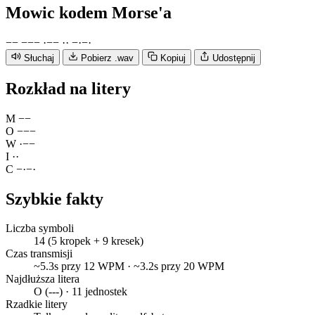
Mowic
kodem Morse'a
−
−
−
−
−
·
−
−
·
·
−
·
−
·
Słuchaj
Pobierz .wav
Kopiuj
Udostępnij
Rozkład na litery
M
−
−
O
−
−
−
W
·
−
−
I
·
·
C
−
·
−
·
Szybkie fakty
Liczba symboli
14 (5 kropek + 9 kresek)
Czas transmisji
~5.3s przy 12 WPM · ~3.2s przy 20 WPM
Najdłuższa litera
O (---) · 11 jednostek
Rzadkie litery