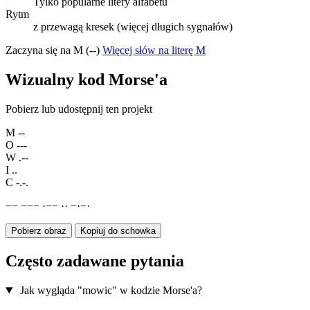
Tylko popularne litery alfabetu
Rytm
z przewagą kresek (więcej długich sygnałów)
Zaczyna się na M (--)
Więcej słów na literę M
Wizualny kod Morse'a
Pobierz lub udostępnij ten projekt
M
--
O
---
W
.--
I
..
C
-.-.
−
−
−
−
−
·
−
−
·
·
−
·
−
·
Pobierz obraz
Kopiuj do schowka
Często zadawane pytania
Jak wygląda "mowic" w kodzie Morse'a?