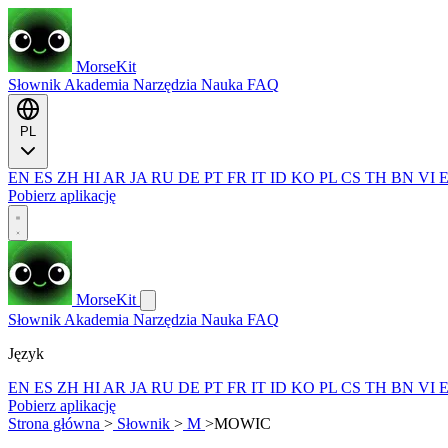
MorseKit
Słownik
Akademia
Narzędzia
Nauka
FAQ
PL
EN
ES
ZH
HI
AR
JA
RU
DE
PT
FR
IT
ID
KO
PL
CS
TH
BN
VI
Pobierz aplikację
MorseKit
Słownik
Akademia
Narzędzia
Nauka
FAQ
Język
EN
ES
ZH
HI
AR
JA
RU
DE
PT
FR
IT
ID
KO
PL
CS
TH
BN
VI
Pobierz aplikację
Strona główna
>
Słownik
>
M
>
MOWIC