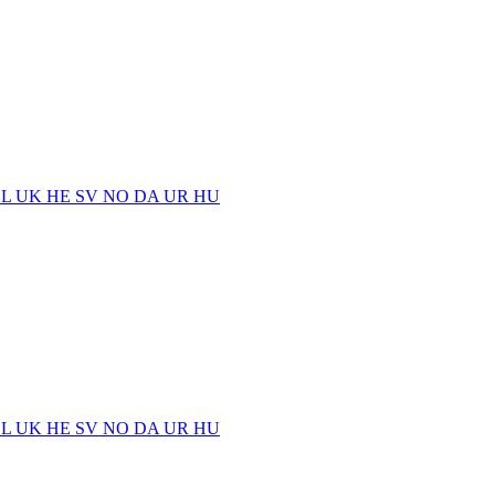
EL
UK
HE
SV
NO
DA
UR
HU
EL
UK
HE
SV
NO
DA
UR
HU