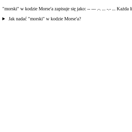
"morski" w kodzie Morse'a zapisuje się jako: -- --- .-. ... -.- ... Każd
Jak nadać "morski" w kodzie Morse'a?