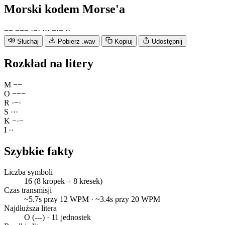
Morski
kodem Morse'a
−
−
−
−
−
·
−
·
·
·
·
−
·
−
·
·
Słuchaj
Pobierz .wav
Kopiuj
Udostępnij
Rozkład na litery
M
−
−
O
−
−
−
R
·
−
·
S
·
·
·
K
−
·
−
I
·
·
Szybkie fakty
Liczba symboli
16 (8 kropek + 8 kresek)
Czas transmisji
~5.7s przy 12 WPM · ~3.4s przy 20 WPM
Najdłuższa litera
O (---) · 11 jednostek