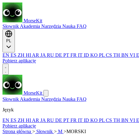
MorseKit
Słownik
Akademia
Narzędzia
Nauka
FAQ
PL
EN
ES
ZH
HI
AR
JA
RU
DE
PT
FR
IT
ID
KO
PL
CS
TH
BN
VI
Pobierz aplikację
MorseKit
Słownik
Akademia
Narzędzia
Nauka
FAQ
Język
EN
ES
ZH
HI
AR
JA
RU
DE
PT
FR
IT
ID
KO
PL
CS
TH
BN
VI
Pobierz aplikację
Strona główna
>
Słownik
>
M
>
MORSKI