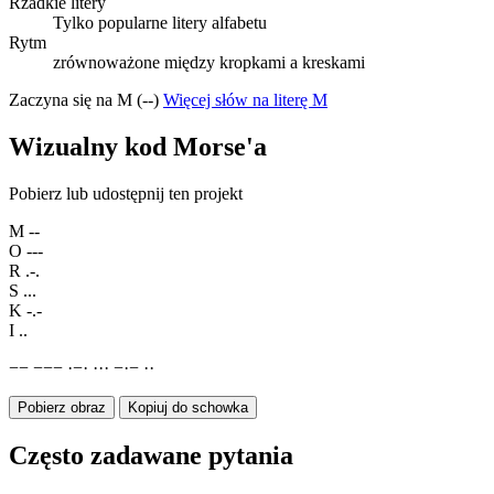
Rzadkie litery
Tylko popularne litery alfabetu
Rytm
zrównoważone między kropkami a kreskami
Zaczyna się na M (--)
Więcej słów na literę M
Wizualny kod Morse'a
Pobierz lub udostępnij ten projekt
M
--
O
---
R
.-.
S
...
K
-.-
I
..
−
−
−
−
−
·
−
·
·
·
·
−
·
−
·
·
Pobierz obraz
Kopiuj do schowka
Często zadawane pytania