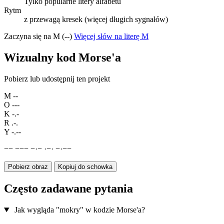
Tylko popularne litery alfabetu
Rytm
z przewagą kresek (więcej długich sygnałów)
Zaczyna się na M (--)
Więcej słów na literę M
Wizualny kod Morse'a
Pobierz lub udostępnij ten projekt
M
--
O
---
K
-.-
R
.-.
Y
-.--
−
−
−
−
−
−
·
−
·
−
·
−
·
−
−
Pobierz obraz
Kopiuj do schowka
Często zadawane pytania
Jak wygląda "mokry" w kodzie Morse'a?