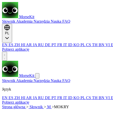
MorseKit
Słownik
Akademia
Narzędzia
Nauka
FAQ
PL
EN
ES
ZH
HI
AR
JA
RU
DE
PT
FR
IT
ID
KO
PL
CS
TH
BN
VI
Pobierz aplikację
MorseKit
Słownik
Akademia
Narzędzia
Nauka
FAQ
Język
EN
ES
ZH
HI
AR
JA
RU
DE
PT
FR
IT
ID
KO
PL
CS
TH
BN
VI
Pobierz aplikację
Strona główna
>
Słownik
>
M
>
MOKRY