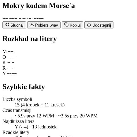
Mokry
kodem Morse'a
−
−
−
−
−
−
·
−
·
−
·
−
·
−
−
Słuchaj
Pobierz .wav
Kopiuj
Udostępnij
Rozkład na litery
M
−
−
O
−
−
−
K
−
·
−
R
·
−
·
Y
−
·
−
−
Szybkie fakty
Liczba symboli
15 (4 kropek + 11 kresek)
Czas transmisji
~5.9s przy 12 WPM · ~3.5s przy 20 WPM
Najdłuższa litera
Y (-.--) · 13 jednostek
Rzadkie litery