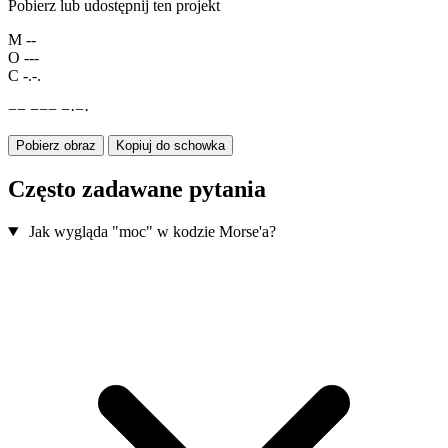
Pobierz lub udostępnij ten projekt
M
--
O
---
C
-.-.
−
−
−
−
−
−
·
−
·
Pobierz obraz
Kopiuj do schowka
Często zadawane pytania
Jak wygląda "moc" w kodzie Morse'a?