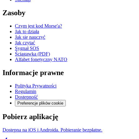
Zasoby
Czym jest kod Morse'a?
Jak to działa
Jak się nauczyć
Jak czytać
Sygnał SOS
Ściągawka (PDF)
Alfabet fonetyczny NATO
Informacje prawne
Polityka Prywatności
Regulamin
Dostępność
Preferencje plików cookie
Pobierz aplikację
Dostępna na iOS i Androida. Pobieranie bezpłatne.