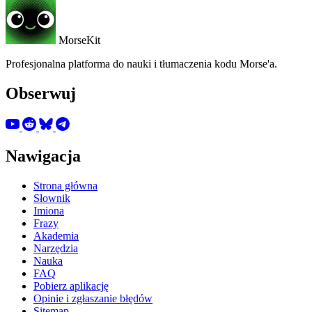
MorseKit
Profesjonalna platforma do nauki i tłumaczenia kodu Morse'a.
Obserwuj
Nawigacja
Strona główna
Słownik
Imiona
Frazy
Akademia
Narzędzia
Nauka
FAQ
Pobierz aplikację
Opinie i zgłaszanie błędów
Sitemap