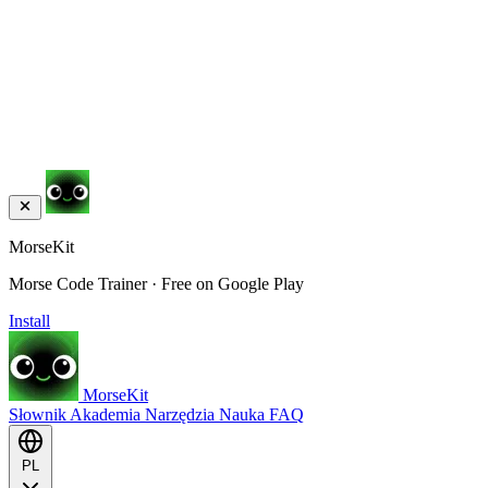
MorseKit
Morse Code Trainer · Free on Google Play
Install
MorseKit
Słownik
Akademia
Narzędzia
Nauka
FAQ
PL