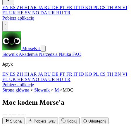
EN
ES
ZH
HI
AR
JA
RU
DE
PT
FR
IT
ID
KO
PL
CS
TH
BN
VI
EL
UK
HE
SV
NO
DA
UR
HU
TR
Pobierz aplikację
MorseKit
Słownik
Akademia
Narzędzia
Nauka
FAQ
Język
EN
ES
ZH
HI
AR
JA
RU
DE
PT
FR
IT
ID
KO
PL
CS
TH
BN
VI
EL
UK
HE
SV
NO
DA
UR
HU
TR
Pobierz aplikację
Strona główna
>
Słownik
>
M
>
MOC
Moc
kodem Morse'a
−
−
−
−
−
−
·
−
·
Słuchaj
Pobierz .wav
Kopiuj
Udostępnij