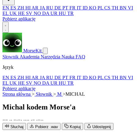
EN
ES
ZH
HI
AR
JA
RU
DE
PT
FR
IT
ID
KO
PL
CS
TH
BN
VI
EL
UK
HE
SV
NO
DA
UR
HU
TR
Pobierz aplikację
MorseKit
Słownik
Akademia
Narzędzia
Nauka
FAQ
Język
EN
ES
ZH
HI
AR
JA
RU
DE
PT
FR
IT
ID
KO
PL
CS
TH
BN
VI
EL
UK
HE
SV
NO
DA
UR
HU
TR
Pobierz aplikację
Strona główna
>
Słownik
>
M
>
MICHAL
Michal
kodem Morse'a
−
−
·
·
−
·
−
·
·
·
·
·
·
−
·
−
·
·
Słuchaj
Pobierz .wav
Kopiuj
Udostępnij