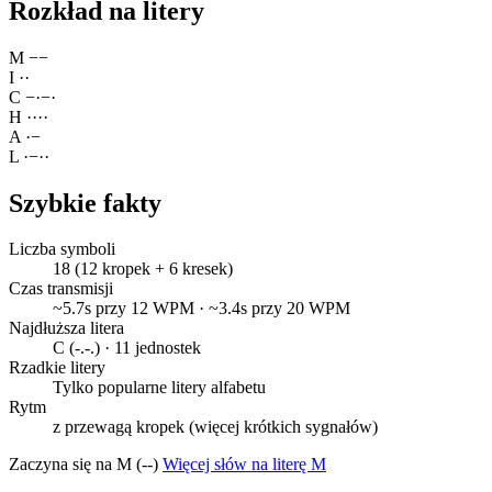
Rozkład na litery
M
−
−
I
·
·
C
−
·
−
·
H
·
·
·
·
A
·
−
L
·
−
·
·
Szybkie fakty
Liczba symboli
18 (12 kropek + 6 kresek)
Czas transmisji
~5.7s przy 12 WPM · ~3.4s przy 20 WPM
Najdłuższa litera
C (-.-.) · 11 jednostek
Rzadkie litery
Tylko popularne litery alfabetu
Rytm
z przewagą kropek (więcej krótkich sygnałów)
Zaczyna się na M (--)
Więcej słów na literę M