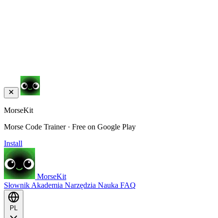
MorseKit
Morse Code Trainer · Free on Google Play
Install
MorseKit
Słownik
Akademia
Narzędzia
Nauka
FAQ
PL