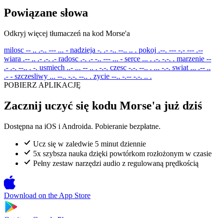
Powiązane słowa
Odkryj więcej tłumaczeń na kod Morse'a
milosc
-- .. .-.. --- ... -
nadzieja
-. .- -.. --.. .. .
pokoj
.--. --- -.- --- .--
wiara
.-- .. .- .-. .-
radosc
.-. .- -.. --- ... -
serce
... . .-. -.-. .
marzenie
--
.- .-. --.. . -.
usmiech
..- ... -- .. . -.-.
czesc
-.-. --.. . ... -.-.
swiat
... .-- ..
.- -
szczesliwy
... --.. -.-. --.. .
zycie
--.. -.-- -.-. .. .
POBIERZ APLIKACJĘ
Zacznij uczyć się kodu Morse'a już dziś
Dostępna na iOS i Androida. Pobieranie bezpłatne.
Ucz się w zaledwie 5 minut dziennie
5x szybsza nauka dzięki powtórkom rozłożonym w czasie
Pełny zestaw narzędzi audio z regulowaną prędkością
Download on the
App Store