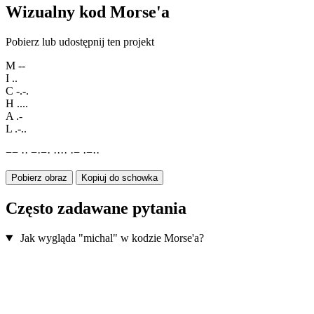
Wizualny kod Morse'a
Pobierz lub udostępnij ten projekt
M
--
I
..
C
-.-.
H
....
A
.-
L
.-..
−
−
·
·
−
·
−
·
·
·
·
·
·
−
·
−
·
·
Pobierz obraz
Kopiuj do schowka
Często zadawane pytania
Jak wygląda "michal" w kodzie Morse'a?