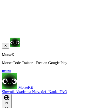
MorseKit
Morse Code Trainer · Free on Google Play
Install
MorseKit
Słownik
Akademia
Narzędzia
Nauka
FAQ
PL