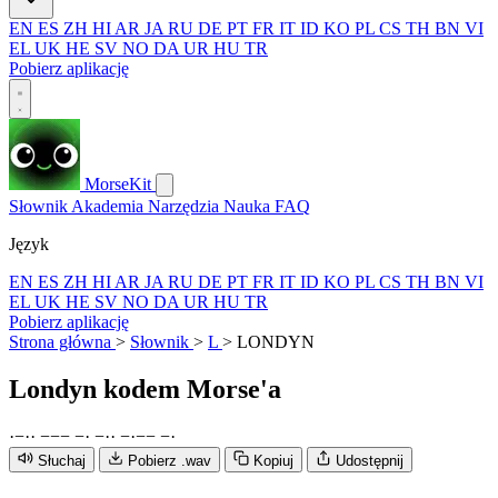
EN
ES
ZH
HI
AR
JA
RU
DE
PT
FR
IT
ID
KO
PL
CS
TH
BN
VI
EL
UK
HE
SV
NO
DA
UR
HU
TR
Pobierz aplikację
MorseKit
Słownik
Akademia
Narzędzia
Nauka
FAQ
Język
EN
ES
ZH
HI
AR
JA
RU
DE
PT
FR
IT
ID
KO
PL
CS
TH
BN
VI
EL
UK
HE
SV
NO
DA
UR
HU
TR
Pobierz aplikację
Strona główna
>
Słownik
>
L
>
LONDYN
Londyn
kodem Morse'a
·
−
·
·
−
−
−
−
·
−
·
·
−
·
−
−
−
·
Słuchaj
Pobierz .wav
Kopiuj
Udostępnij