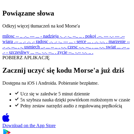
Powiązane słowa
Odkryj więcej tłumaczeń na kod Morse'a
milosc
-- .. .-.. --- ... -
nadzieja
-. .- -.. --.. .. .
pokoj
.--. --- -.- --- .--
wiara
.-- .. .- .-. .-
radosc
.-. .- -.. --- ... -
serce
... . .-. -.-. .
marzenie
--
.- .-. --.. . -.
usmiech
..- ... -- .. . -.-.
czesc
-.-. --.. . ... -.-.
swiat
... .-- ..
.- -
szczesliwy
... --.. -.-. --.. .
zycie
--.. -.-- -.-. .. .
POBIERZ APLIKACJĘ
Zacznij uczyć się kodu Morse'a już dziś
Dostępna na iOS i Androida. Pobieranie bezpłatne.
Ucz się w zaledwie 5 minut dziennie
5x szybsza nauka dzięki powtórkom rozłożonym w czasie
Pełny zestaw narzędzi audio z regulowaną prędkością
Download on the
App Store