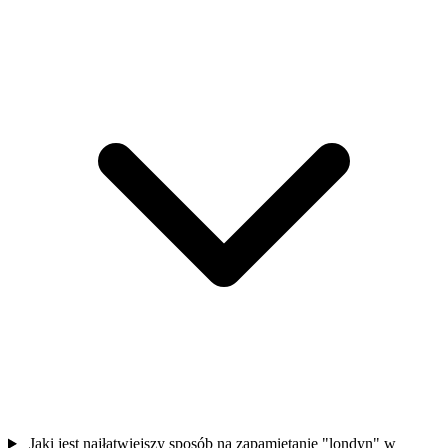
Jaki jest najłatwiejszy sposób na zapamiętanie "londyn" w