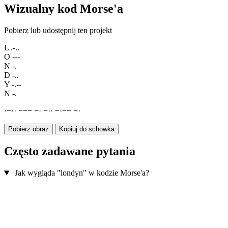
Wizualny kod Morse'a
Pobierz lub udostępnij ten projekt
L
.-..
O
---
N
-.
D
-..
Y
-.--
N
-.
·
−
·
·
−
−
−
−
·
−
·
·
−
·
−
−
−
·
Pobierz obraz
Kopiuj do schowka
Często zadawane pytania
Jak wygląda "londyn" w kodzie Morse'a?