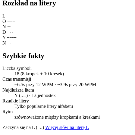
Rozkład na litery
L
·
−
·
·
O
−
−
−
N
−
·
D
−
·
·
Y
−
·
−
−
N
−
·
Szybkie fakty
Liczba symboli
18 (8 kropek + 10 kresek)
Czas transmisji
~6.5s przy 12 WPM · ~3.9s przy 20 WPM
Najdłuższa litera
Y (-.--) · 13 jednostek
Rzadkie litery
Tylko popularne litery alfabetu
Rytm
zrównoważone między kropkami a kreskami
Zaczyna się na L (.-..)
Więcej słów na literę L