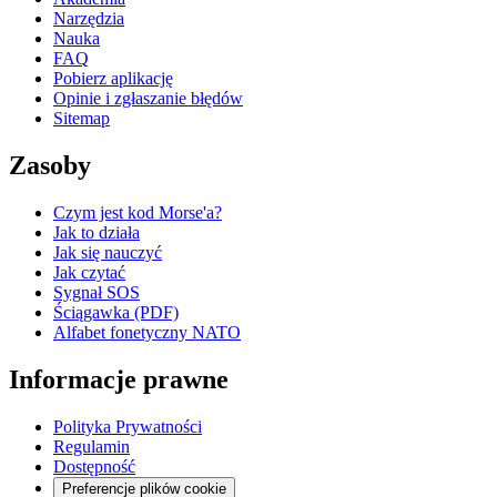
Narzędzia
Nauka
FAQ
Pobierz aplikację
Opinie i zgłaszanie błędów
Sitemap
Zasoby
Czym jest kod Morse'a?
Jak to działa
Jak się nauczyć
Jak czytać
Sygnał SOS
Ściągawka (PDF)
Alfabet fonetyczny NATO
Informacje prawne
Polityka Prywatności
Regulamin
Dostępność
Preferencje plików cookie