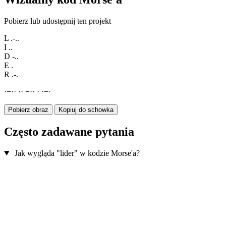
Pobierz lub udostępnij ten projekt
L
.-..
I
..
D
-..
E
.
R
.-.
·
−
·
·
·
·
−
·
·
·
·
−
·
Pobierz obraz
Kopiuj do schowka
Często zadawane pytania
Jak wygląda "lider" w kodzie Morse'a?