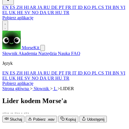
EN
ES
ZH
HI
AR
JA
RU
DE
PT
FR
IT
ID
KO
PL
CS
TH
BN
VI
EL
UK
HE
SV
NO
DA
UR
HU
TR
Pobierz aplikację
MorseKit
Słownik
Akademia
Narzędzia
Nauka
FAQ
Język
EN
ES
ZH
HI
AR
JA
RU
DE
PT
FR
IT
ID
KO
PL
CS
TH
BN
VI
EL
UK
HE
SV
NO
DA
UR
HU
TR
Pobierz aplikację
Strona główna
>
Słownik
>
L
>
LIDER
Lider
kodem Morse'a
·
−
·
·
·
·
−
·
·
·
·
−
·
Słuchaj
Pobierz .wav
Kopiuj
Udostępnij