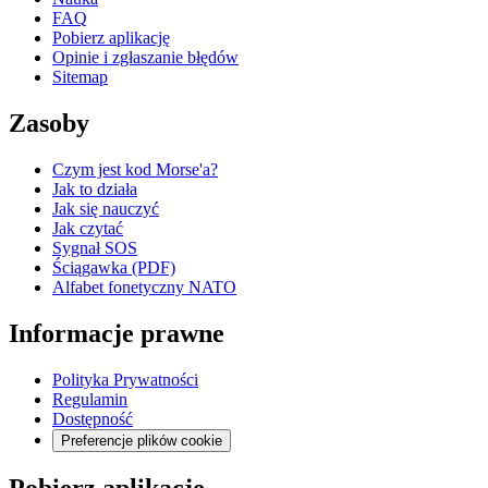
FAQ
Pobierz aplikację
Opinie i zgłaszanie błędów
Sitemap
Zasoby
Czym jest kod Morse'a?
Jak to działa
Jak się nauczyć
Jak czytać
Sygnał SOS
Ściągawka (PDF)
Alfabet fonetyczny NATO
Informacje prawne
Polityka Prywatności
Regulamin
Dostępność
Preferencje plików cookie
Pobierz aplikację