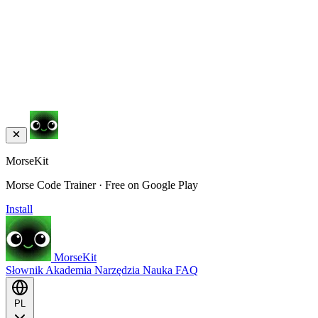
MorseKit
Morse Code Trainer · Free on Google Play
Install
MorseKit
Słownik
Akademia
Narzędzia
Nauka
FAQ
PL