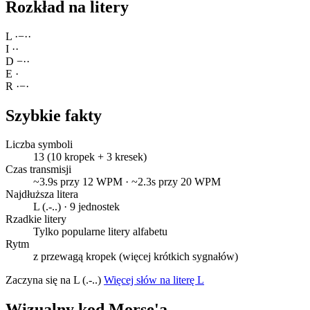
Rozkład na litery
L
·
−
·
·
I
·
·
D
−
·
·
E
·
R
·
−
·
Szybkie fakty
Liczba symboli
13 (10 kropek + 3 kresek)
Czas transmisji
~3.9s przy 12 WPM · ~2.3s przy 20 WPM
Najdłuższa litera
L (.-..) · 9 jednostek
Rzadkie litery
Tylko popularne litery alfabetu
Rytm
z przewagą kropek (więcej krótkich sygnałów)
Zaczyna się na L (.-..)
Więcej słów na literę L
Wizualny kod Morse'a