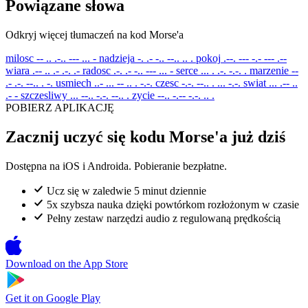
Powiązane słowa
Odkryj więcej tłumaczeń na kod Morse'a
milosc
-- .. .-.. --- ... -
nadzieja
-. .- -.. --.. .. .
pokoj
.--. --- -.- --- .--
wiara
.-- .. .- .-. .-
radosc
.-. .- -.. --- ... -
serce
... . .-. -.-. .
marzenie
--
.- .-. --.. . -.
usmiech
..- ... -- .. . -.-.
czesc
-.-. --.. . ... -.-.
swiat
... .-- ..
.- -
szczesliwy
... --.. -.-. --.. .
zycie
--.. -.-- -.-. .. .
POBIERZ APLIKACJĘ
Zacznij uczyć się kodu Morse'a już dziś
Dostępna na iOS i Androida. Pobieranie bezpłatne.
Ucz się w zaledwie 5 minut dziennie
5x szybsza nauka dzięki powtórkom rozłożonym w czasie
Pełny zestaw narzędzi audio z regulowaną prędkością
Download on the
App Store
Get it on
Google Play