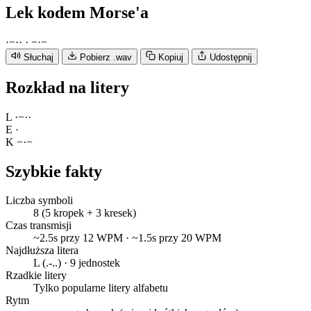
Lek
kodem Morse'a
·
−
·
·
·
−
·
−
Słuchaj
Pobierz .wav
Kopiuj
Udostępnij
Rozkład na litery
L
·
−
·
·
E
·
K
−
·
−
Szybkie fakty
Liczba symboli
8 (5 kropek + 3 kresek)
Czas transmisji
~2.5s przy 12 WPM · ~1.5s przy 20 WPM
Najdłuższa litera
L (.-..) · 9 jednostek
Rzadkie litery
Tylko popularne litery alfabetu
Rytm