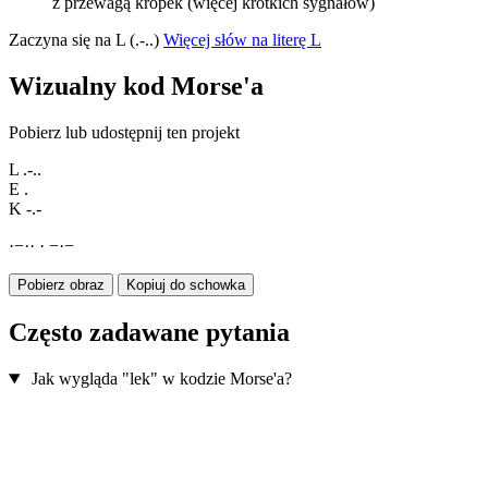
z przewagą kropek (więcej krótkich sygnałów)
Zaczyna się na L (.-..)
Więcej słów na literę L
Wizualny kod Morse'a
Pobierz lub udostępnij ten projekt
L
.-..
E
.
K
-.-
·
−
·
·
·
−
·
−
Pobierz obraz
Kopiuj do schowka
Często zadawane pytania
Jak wygląda "lek" w kodzie Morse'a?