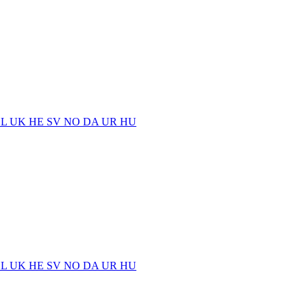
EL
UK
HE
SV
NO
DA
UR
HU
EL
UK
HE
SV
NO
DA
UR
HU