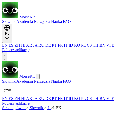
MorseKit
Słownik
Akademia
Narzędzia
Nauka
FAQ
PL
EN
ES
ZH
HI
AR
JA
RU
DE
PT
FR
IT
ID
KO
PL
CS
TH
BN
VI
Pobierz aplikację
MorseKit
Słownik
Akademia
Narzędzia
Nauka
FAQ
Język
EN
ES
ZH
HI
AR
JA
RU
DE
PT
FR
IT
ID
KO
PL
CS
TH
BN
VI
Pobierz aplikację
Strona główna
>
Słownik
>
L
>
LEK