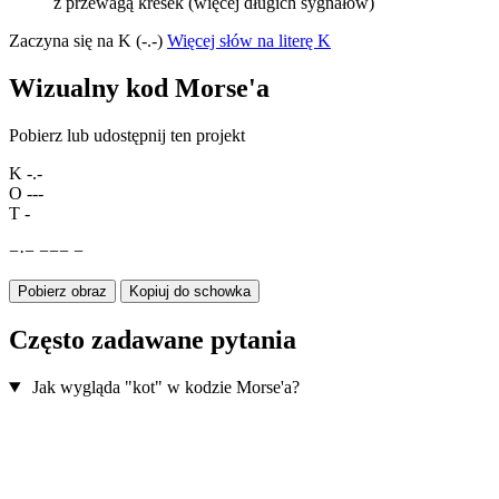
z przewagą kresek (więcej długich sygnałów)
Zaczyna się na K (-.-)
Więcej słów na literę K
Wizualny kod Morse'a
Pobierz lub udostępnij ten projekt
K
-.-
O
---
T
-
−
·
−
−
−
−
−
Pobierz obraz
Kopiuj do schowka
Często zadawane pytania
Jak wygląda "kot" w kodzie Morse'a?