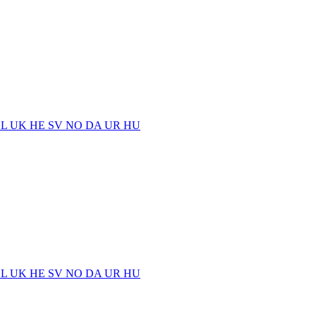
EL
UK
HE
SV
NO
DA
UR
HU
EL
UK
HE
SV
NO
DA
UR
HU