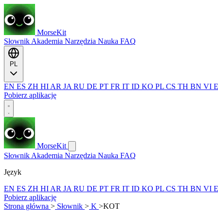
MorseKit
Słownik
Akademia
Narzędzia
Nauka
FAQ
PL
EN
ES
ZH
HI
AR
JA
RU
DE
PT
FR
IT
ID
KO
PL
CS
TH
BN
VI
Pobierz aplikację
MorseKit
Słownik
Akademia
Narzędzia
Nauka
FAQ
Język
EN
ES
ZH
HI
AR
JA
RU
DE
PT
FR
IT
ID
KO
PL
CS
TH
BN
VI
Pobierz aplikację
Strona główna
>
Słownik
>
K
>
KOT