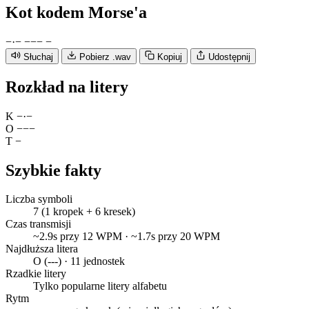
Kot
kodem Morse'a
−
·
−
−
−
−
−
Słuchaj
Pobierz .wav
Kopiuj
Udostępnij
Rozkład na litery
K
−
·
−
O
−
−
−
T
−
Szybkie fakty
Liczba symboli
7 (1 kropek + 6 kresek)
Czas transmisji
~2.9s przy 12 WPM · ~1.7s przy 20 WPM
Najdłuższa litera
O (---) · 11 jednostek
Rzadkie litery
Tylko popularne litery alfabetu
Rytm