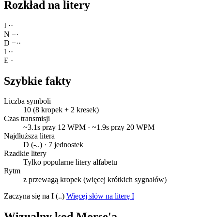
Rozkład na litery
I
·
·
N
−
·
D
−
·
·
I
·
·
E
·
Szybkie fakty
Liczba symboli
10 (8 kropek + 2 kresek)
Czas transmisji
~3.1s przy 12 WPM · ~1.9s przy 20 WPM
Najdłuższa litera
D (-..) · 7 jednostek
Rzadkie litery
Tylko popularne litery alfabetu
Rytm
z przewagą kropek (więcej krótkich sygnałów)
Zaczyna się na I (..)
Więcej słów na literę I
Wizualny kod Morse'a