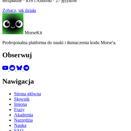
Bezpłatnie · iOS i Android · 27 języków
Zobacz, jak działa
MorseKit
Profesjonalna platforma do nauki i tłumaczenia kodu Morse'a.
Obserwuj
Nawigacja
Strona główna
Słownik
Imiona
Frazy
Akademia
Narzędzia
Nauka
FAQ