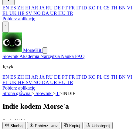
EN
ES
ZH
HI
AR
JA
RU
DE
PT
FR
IT
ID
KO
PL
CS
TH
BN
VI
EL
UK
HE
SV
NO
DA
UR
HU
TR
Pobierz aplikację
MorseKit
Słownik
Akademia
Narzędzia
Nauka
FAQ
Język
EN
ES
ZH
HI
AR
JA
RU
DE
PT
FR
IT
ID
KO
PL
CS
TH
BN
VI
EL
UK
HE
SV
NO
DA
UR
HU
TR
Pobierz aplikację
Strona główna
>
Słownik
>
I
>
INDIE
Indie
kodem Morse'a
·
·
−
·
−
·
·
·
·
·
Słuchaj
Pobierz .wav
Kopiuj
Udostępnij