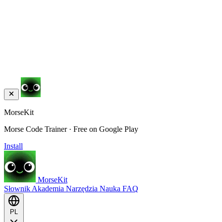
MorseKit
Morse Code Trainer · Free on Google Play
Install
MorseKit
Słownik
Akademia
Narzędzia
Nauka
FAQ
PL