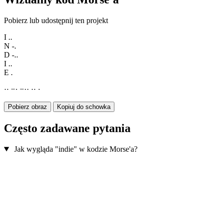
Pobierz lub udostępnij ten projekt
I
..
N
-.
D
-..
I
..
E
.
·
·
−
·
−
·
·
·
·
·
Pobierz obraz
Kopiuj do schowka
Często zadawane pytania
Jak wygląda "indie" w kodzie Morse'a?