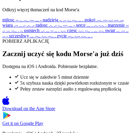
Odkryj więcej tłumaczeń na kod Morse'a
milosc
-- .. .-.. --- ... -
nadzieja
-. .- -.. --.. .. .
pokoj
.--. --- -.- --- .--
wiara
.-- .. .- .-. .-
radosc
.-. .- -.. --- ... -
serce
... . .-. -.-. .
marzenie
--
.- .-. --.. . -.
usmiech
..- ... -- .. . -.-.
czesc
-.-. --.. . ... -.-.
swiat
... .-- ..
.- -
szczesliwy
... --.. -.-. --.. .
zycie
--.. -.-- -.-. .. .
POBIERZ APLIKACJĘ
Zacznij uczyć się kodu Morse'a już dziś
Dostępna na iOS i Androida. Pobieranie bezpłatne.
Ucz się w zaledwie 5 minut dziennie
5x szybsza nauka dzięki powtórkom rozłożonym w czasie
Pełny zestaw narzędzi audio z regulowaną prędkością
Download on the
App Store
Get it on
Google Play