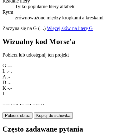
Rzadkie litery
Tylko popularne litery alfabetu
Rytm
zrównoważone między kropkami a kreskami
Zaczyna się na G (--.)
Więcej słów na literę G
Wizualny kod Morse'a
Pobierz lub udostępnij ten projekt
G
--.
L
.-..
A
.-
D
-..
K
-.-
I
..
−
−
·
·
−
·
·
·
−
−
·
·
−
·
−
·
·
Pobierz obraz
Kopiuj do schowka
Często zadawane pytania