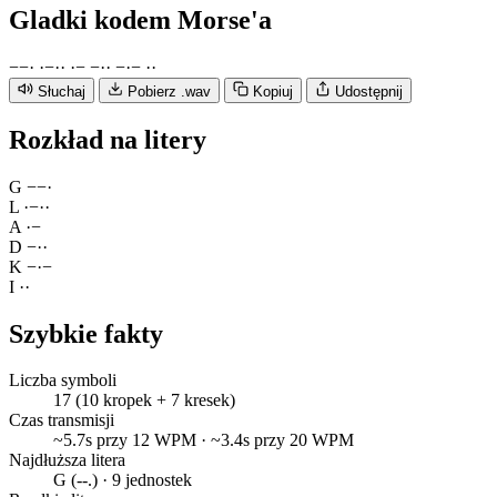
Gladki
kodem Morse'a
−
−
·
·
−
·
·
·
−
−
·
·
−
·
−
·
·
Słuchaj
Pobierz .wav
Kopiuj
Udostępnij
Rozkład na litery
G
−
−
·
L
·
−
·
·
A
·
−
D
−
·
·
K
−
·
−
I
·
·
Szybkie fakty
Liczba symboli
17 (10 kropek + 7 kresek)
Czas transmisji
~5.7s przy 12 WPM · ~3.4s przy 20 WPM
Najdłuższa litera
G (--.) · 9 jednostek