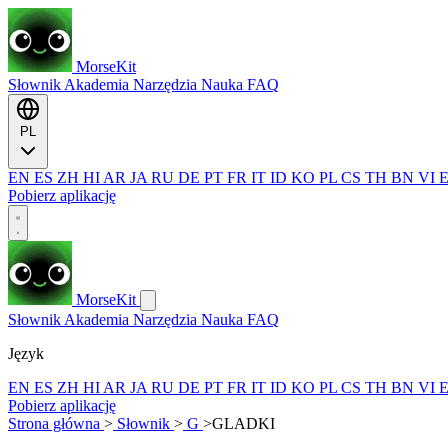
MorseKit
Słownik
Akademia
Narzędzia
Nauka
FAQ
PL
EN
ES
ZH
HI
AR
JA
RU
DE
PT
FR
IT
ID
KO
PL
CS
TH
BN
VI
Pobierz aplikację
MorseKit
Słownik
Akademia
Narzędzia
Nauka
FAQ
Język
EN
ES
ZH
HI
AR
JA
RU
DE
PT
FR
IT
ID
KO
PL
CS
TH
BN
VI
Pobierz aplikację
Strona główna
>
Słownik
>
G
>
GLADKI