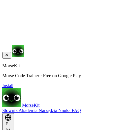
MorseKit
Morse Code Trainer · Free on Google Play
Install
MorseKit
Słownik
Akademia
Narzędzia
Nauka
FAQ
PL