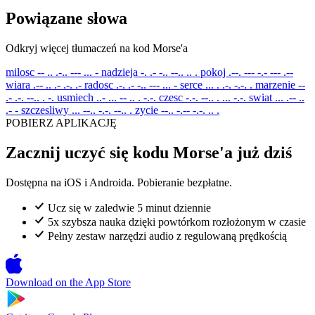
Powiązane słowa
Odkryj więcej tłumaczeń na kod Morse'a
milosc
-- .. .-.. --- ... -
nadzieja
-. .- -.. --.. .. .
pokoj
.--. --- -.- --- .--
wiara
.-- .. .- .-. .-
radosc
.-. .- -.. --- ... -
serce
... . .-. -.-. .
marzenie
--
.- .-. --.. . -.
usmiech
..- ... -- .. . -.-.
czesc
-.-. --.. . ... -.-.
swiat
... .-- ..
.- -
szczesliwy
... --.. -.-. --.. .
zycie
--.. -.-- -.-. .. .
POBIERZ APLIKACJĘ
Zacznij uczyć się kodu Morse'a już dziś
Dostępna na iOS i Androida. Pobieranie bezpłatne.
Ucz się w zaledwie 5 minut dziennie
5x szybsza nauka dzięki powtórkom rozłożonym w czasie
Pełny zestaw narzędzi audio z regulowaną prędkością
Download on the
App Store