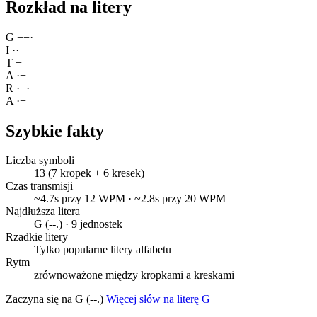
Rozkład na litery
G
−
−
·
I
·
·
T
−
A
·
−
R
·
−
·
A
·
−
Szybkie fakty
Liczba symboli
13 (7 kropek + 6 kresek)
Czas transmisji
~4.7s przy 12 WPM · ~2.8s przy 20 WPM
Najdłuższa litera
G (--.) · 9 jednostek
Rzadkie litery
Tylko popularne litery alfabetu
Rytm
zrównoważone między kropkami a kreskami
Zaczyna się na G (--.)
Więcej słów na literę G