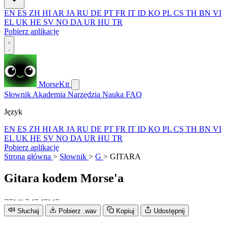
EN
ES
ZH
HI
AR
JA
RU
DE
PT
FR
IT
ID
KO
PL
CS
TH
BN
VI
EL
UK
HE
SV
NO
DA
UR
HU
TR
Pobierz aplikację
MorseKit
Słownik
Akademia
Narzędzia
Nauka
FAQ
Język
EN
ES
ZH
HI
AR
JA
RU
DE
PT
FR
IT
ID
KO
PL
CS
TH
BN
VI
EL
UK
HE
SV
NO
DA
UR
HU
TR
Pobierz aplikację
Strona główna
>
Słownik
>
G
>
GITARA
Gitara
kodem Morse'a
−
−
·
·
·
−
·
−
·
−
·
·
−
Słuchaj
Pobierz .wav
Kopiuj
Udostępnij