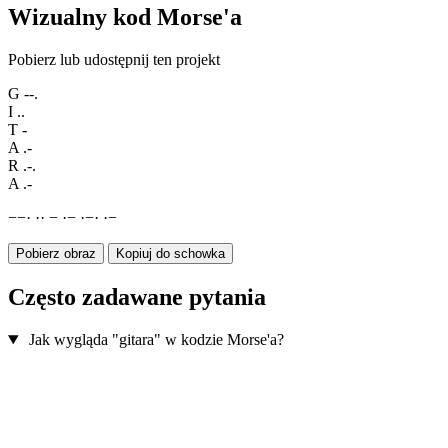
Wizualny kod Morse'a
Pobierz lub udostępnij ten projekt
G
--.
I
..
T
-
A
.-
R
.-.
A
.-
−
−
·
·
·
−
·
−
·
−
·
·
−
Pobierz obraz
Kopiuj do schowka
Często zadawane pytania
Jak wygląda "gitara" w kodzie Morse'a?