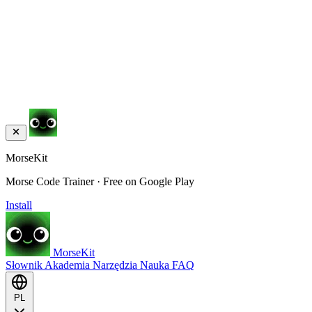
MorseKit
Morse Code Trainer · Free on Google Play
Install
MorseKit
Słownik
Akademia
Narzędzia
Nauka
FAQ
PL