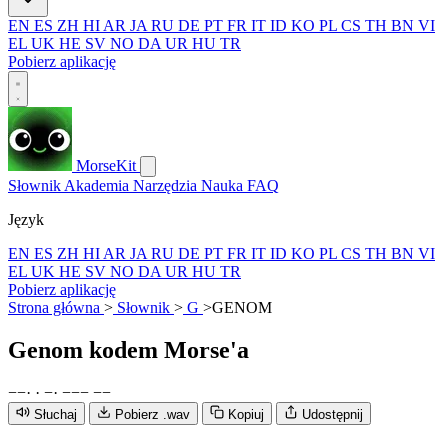
EN
ES
ZH
HI
AR
JA
RU
DE
PT
FR
IT
ID
KO
PL
CS
TH
BN
VI
EL
UK
HE
SV
NO
DA
UR
HU
TR
Pobierz aplikację
MorseKit
Słownik
Akademia
Narzędzia
Nauka
FAQ
Język
EN
ES
ZH
HI
AR
JA
RU
DE
PT
FR
IT
ID
KO
PL
CS
TH
BN
VI
EL
UK
HE
SV
NO
DA
UR
HU
TR
Pobierz aplikację
Strona główna
>
Słownik
>
G
>
GENOM
Genom
kodem Morse'a
−
−
·
·
−
·
−
−
−
−
−
Słuchaj
Pobierz .wav
Kopiuj
Udostępnij