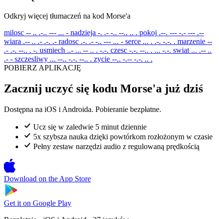
Odkryj więcej tłumaczeń na kod Morse'a
milosc
-- .. .-.. --- ... -
nadzieja
-. .- -.. --.. .. .
pokoj
.--. --- -.- --- .--
wiara
.-- .. .- .-. .-
radosc
.-. .- -.. --- ... -
serce
... . .-. -.-. .
marzenie
--
.- .-. --.. . -.
usmiech
..- ... -- .. . -.-.
czesc
-.-. --.. . ... -.-.
swiat
... .-- ..
.- -
szczesliwy
... --.. -.-. --.. .
zycie
--.. -.-- -.-. .. .
POBIERZ APLIKACJĘ
Zacznij uczyć się kodu Morse'a już dziś
Dostępna na iOS i Androida. Pobieranie bezpłatne.
Ucz się w zaledwie 5 minut dziennie
5x szybsza nauka dzięki powtórkom rozłożonym w czasie
Pełny zestaw narzędzi audio z regulowaną prędkością
Download on the
App Store
Get it on
Google Play