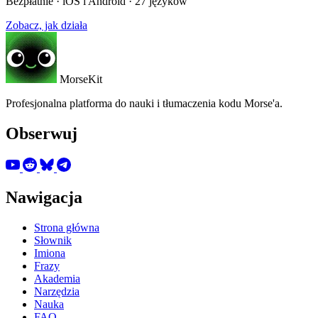
Bezpłatnie · iOS i Android · 27 języków
Zobacz, jak działa
MorseKit
Profesjonalna platforma do nauki i tłumaczenia kodu Morse'a.
Obserwuj
Nawigacja
Strona główna
Słownik
Imiona
Frazy
Akademia
Narzędzia
Nauka
FAQ