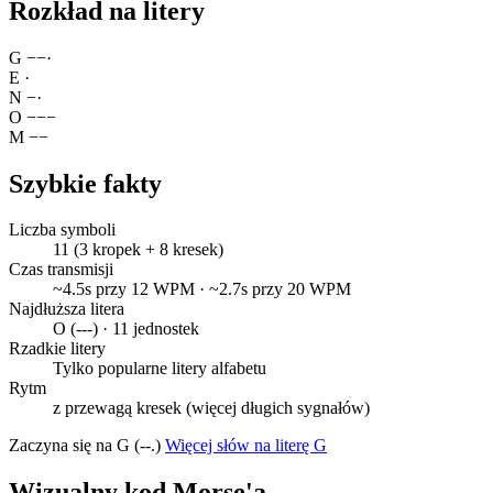
Rozkład na litery
G
−
−
·
E
·
N
−
·
O
−
−
−
M
−
−
Szybkie fakty
Liczba symboli
11 (3 kropek + 8 kresek)
Czas transmisji
~4.5s przy 12 WPM · ~2.7s przy 20 WPM
Najdłuższa litera
O (---) · 11 jednostek
Rzadkie litery
Tylko popularne litery alfabetu
Rytm
z przewagą kresek (więcej długich sygnałów)
Zaczyna się na G (--.)
Więcej słów na literę G
Wizualny kod Morse'a