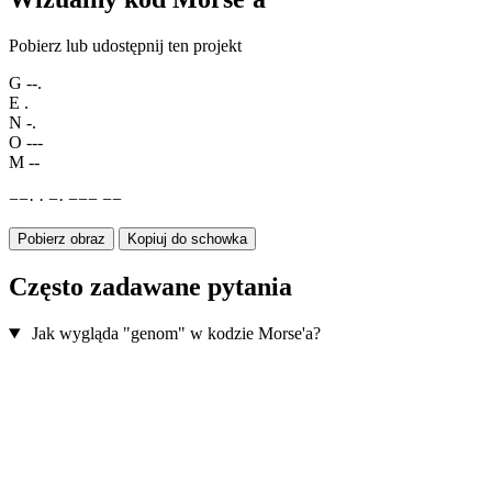
Pobierz lub udostępnij ten projekt
G
--.
E
.
N
-.
O
---
M
--
−
−
·
·
−
·
−
−
−
−
−
Pobierz obraz
Kopiuj do schowka
Często zadawane pytania
Jak wygląda "genom" w kodzie Morse'a?