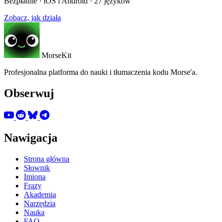
Bezpłatnie · iOS i Android · 27 języków
Zobacz, jak działa
MorseKit
Profesjonalna platforma do nauki i tłumaczenia kodu Morse'a.
Obserwuj
Nawigacja
Strona główna
Słownik
Imiona
Frazy
Akademia
Narzędzia
Nauka
FAQ