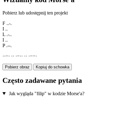
Pobierz lub udostępnij ten projekt
F
..-.
I
..
L
.-..
I
..
P
.--.
·
·
−
·
·
·
·
−
·
·
·
·
·
−
−
·
Pobierz obraz
Kopiuj do schowka
Często zadawane pytania
Jak wygląda "filip" w kodzie Morse'a?