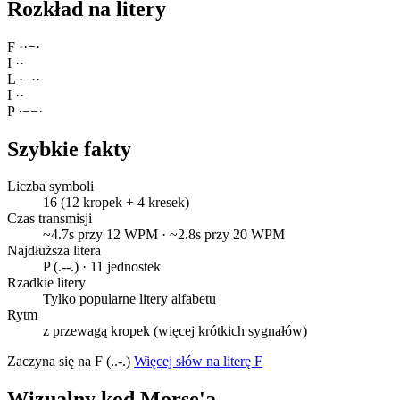
Rozkład na litery
F
·
·
−
·
I
·
·
L
·
−
·
·
I
·
·
P
·
−
−
·
Szybkie fakty
Liczba symboli
16 (12 kropek + 4 kresek)
Czas transmisji
~4.7s przy 12 WPM · ~2.8s przy 20 WPM
Najdłuższa litera
P (.--.) · 11 jednostek
Rzadkie litery
Tylko popularne litery alfabetu
Rytm
z przewagą kropek (więcej krótkich sygnałów)
Zaczyna się na F (..-.)
Więcej słów na literę F
Wizualny kod Morse'a