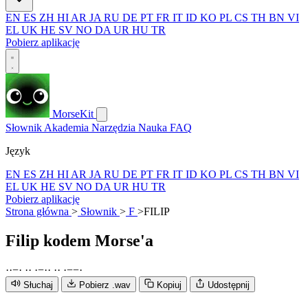
EN
ES
ZH
HI
AR
JA
RU
DE
PT
FR
IT
ID
KO
PL
CS
TH
BN
VI
EL
UK
HE
SV
NO
DA
UR
HU
TR
Pobierz aplikację
MorseKit
Słownik
Akademia
Narzędzia
Nauka
FAQ
Język
EN
ES
ZH
HI
AR
JA
RU
DE
PT
FR
IT
ID
KO
PL
CS
TH
BN
VI
EL
UK
HE
SV
NO
DA
UR
HU
TR
Pobierz aplikację
Strona główna
>
Słownik
>
F
>
FILIP
Filip
kodem Morse'a
·
·
−
·
·
·
·
−
·
·
·
·
·
−
−
·
Słuchaj
Pobierz .wav
Kopiuj
Udostępnij