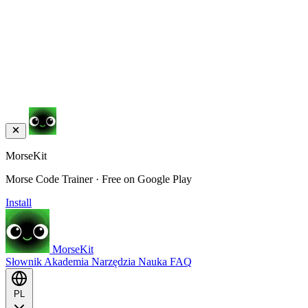
MorseKit
Morse Code Trainer · Free on Google Play
Install
MorseKit
Słownik
Akademia
Narzędzia
Nauka
FAQ
PL