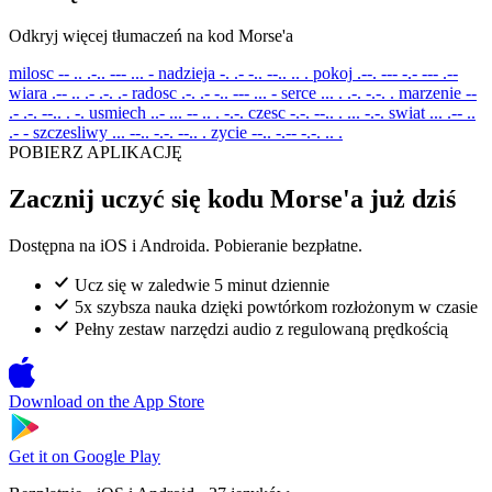
Odkryj więcej tłumaczeń na kod Morse'a
milosc
-- .. .-.. --- ... -
nadzieja
-. .- -.. --.. .. .
pokoj
.--. --- -.- --- .--
wiara
.-- .. .- .-. .-
radosc
.-. .- -.. --- ... -
serce
... . .-. -.-. .
marzenie
--
.- .-. --.. . -.
usmiech
..- ... -- .. . -.-.
czesc
-.-. --.. . ... -.-.
swiat
... .-- ..
.- -
szczesliwy
... --.. -.-. --.. .
zycie
--.. -.-- -.-. .. .
POBIERZ APLIKACJĘ
Zacznij uczyć się kodu Morse'a już dziś
Dostępna na iOS i Androida. Pobieranie bezpłatne.
Ucz się w zaledwie 5 minut dziennie
5x szybsza nauka dzięki powtórkom rozłożonym w czasie
Pełny zestaw narzędzi audio z regulowaną prędkością
Download on the
App Store
Get it on
Google Play