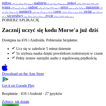
milosc
-- .. .-.. --- ... -
nadzieja
-. .- -.. --.. .. .
pokoj
.--. --- -.- --- .--
wiara
.-- .. .- .-. .-
radosc
.-. .- -.. --- ... -
serce
... . .-. -.-. .
marzenie
--
.- .-. --.. . -.
usmiech
..- ... -- .. . -.-.
czesc
-.-. --.. . ... -.-.
swiat
... .-- ..
.- -
szczesliwy
... --.. -.-. --.. .
zycie
--.. -.-- -.-. .. .
POBIERZ APLIKACJĘ
Zacznij uczyć się kodu Morse'a już dziś
Dostępna na iOS i Androida. Pobieranie bezpłatne.
Ucz się w zaledwie 5 minut dziennie
5x szybsza nauka dzięki powtórkom rozłożonym w czasie
Pełny zestaw narzędzi audio z regulowaną prędkością
Download on the
App Store
Get it on
Google Play
Bezpłatnie · iOS i Android · 27 języków
Zobacz, jak działa