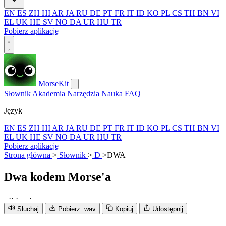
EN
ES
ZH
HI
AR
JA
RU
DE
PT
FR
IT
ID
KO
PL
CS
TH
BN
VI
EL
UK
HE
SV
NO
DA
UR
HU
TR
Pobierz aplikację
MorseKit
Słownik
Akademia
Narzędzia
Nauka
FAQ
Język
EN
ES
ZH
HI
AR
JA
RU
DE
PT
FR
IT
ID
KO
PL
CS
TH
BN
VI
EL
UK
HE
SV
NO
DA
UR
HU
TR
Pobierz aplikację
Strona główna
>
Słownik
>
D
>
DWA
Dwa
kodem Morse'a
−
·
·
·
−
−
·
−
Słuchaj
Pobierz .wav
Kopiuj
Udostępnij