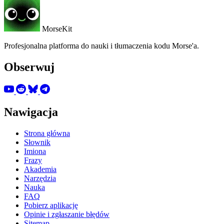
MorseKit
Profesjonalna platforma do nauki i tłumaczenia kodu Morse'a.
Obserwuj
Nawigacja
Strona główna
Słownik
Imiona
Frazy
Akademia
Narzędzia
Nauka
FAQ
Pobierz aplikację
Opinie i zgłaszanie błędów
Sitemap