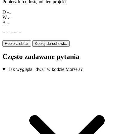
Pobierz lub udostępnij ten projekt
D
-..
W
.--
A
.-
−
·
·
·
−
−
·
−
Pobierz obraz
Kopiuj do schowka
Często zadawane pytania
Jak wygląda "dwa" w kodzie Morse'a?