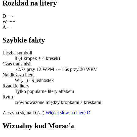
Rozkład na litery
D
−
·
·
W
·
−
−
A
·
−
Szybkie fakty
Liczba symboli
8 (4 kropek + 4 kresek)
Czas transmisji
~2.7s przy 12 WPM · ~1.6s przy 20 WPM
Najdłuższa litera
W (.--) · 9 jednostek
Rzadkie litery
Tylko popularne litery alfabetu
Rytm
zrównoważone między kropkami a kreskami
Zaczyna się na D (-..)
Więcej słów na literę D
Wizualny kod Morse'a