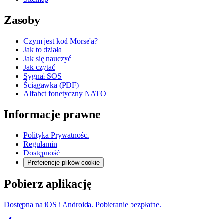
Zasoby
Czym jest kod Morse'a?
Jak to działa
Jak się nauczyć
Jak czytać
Sygnał SOS
Ściągawka (PDF)
Alfabet fonetyczny NATO
Informacje prawne
Polityka Prywatności
Regulamin
Dostępność
Preferencje plików cookie
Pobierz aplikację
Dostępna na iOS i Androida. Pobieranie bezpłatne.