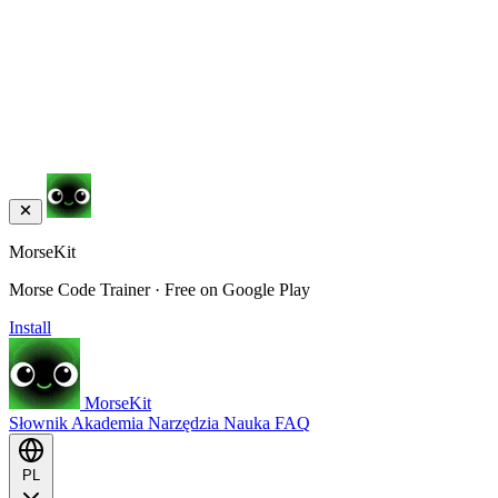
MorseKit
Morse Code Trainer · Free on Google Play
Install
MorseKit
Słownik
Akademia
Narzędzia
Nauka
FAQ
PL