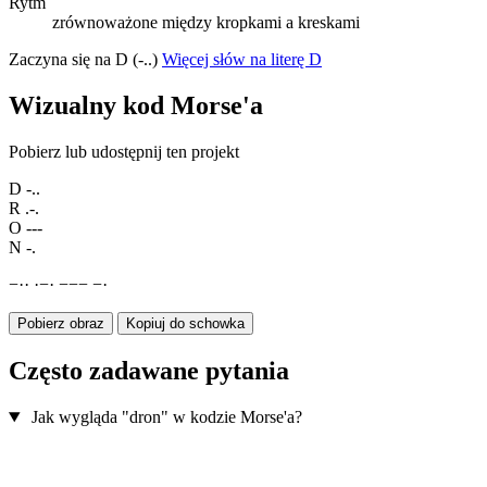
Rytm
zrównoważone między kropkami a kreskami
Zaczyna się na D (-..)
Więcej słów na literę D
Wizualny kod Morse'a
Pobierz lub udostępnij ten projekt
D
-..
R
.-.
O
---
N
-.
−
·
·
·
−
·
−
−
−
−
·
Pobierz obraz
Kopiuj do schowka
Często zadawane pytania
Jak wygląda "dron" w kodzie Morse'a?