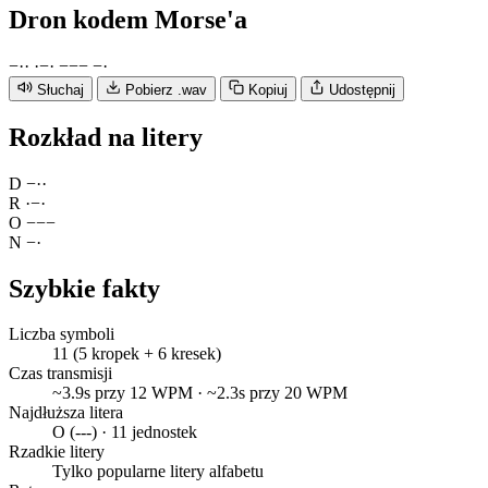
Dron
kodem Morse'a
−
·
·
·
−
·
−
−
−
−
·
Słuchaj
Pobierz .wav
Kopiuj
Udostępnij
Rozkład na litery
D
−
·
·
R
·
−
·
O
−
−
−
N
−
·
Szybkie fakty
Liczba symboli
11 (5 kropek + 6 kresek)
Czas transmisji
~3.9s przy 12 WPM · ~2.3s przy 20 WPM
Najdłuższa litera
O (---) · 11 jednostek
Rzadkie litery
Tylko popularne litery alfabetu