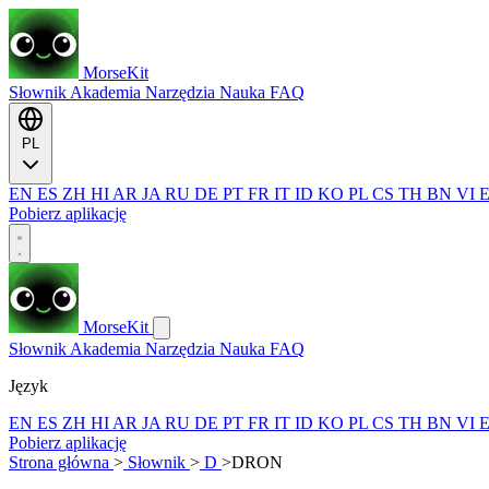
MorseKit
Słownik
Akademia
Narzędzia
Nauka
FAQ
PL
EN
ES
ZH
HI
AR
JA
RU
DE
PT
FR
IT
ID
KO
PL
CS
TH
BN
VI
Pobierz aplikację
MorseKit
Słownik
Akademia
Narzędzia
Nauka
FAQ
Język
EN
ES
ZH
HI
AR
JA
RU
DE
PT
FR
IT
ID
KO
PL
CS
TH
BN
VI
Pobierz aplikację
Strona główna
>
Słownik
>
D
>
DRON