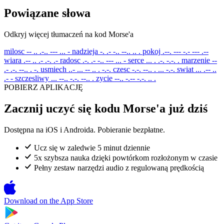
Powiązane słowa
Odkryj więcej tłumaczeń na kod Morse'a
milosc
-- .. .-.. --- ... -
nadzieja
-. .- -.. --.. .. .
pokoj
.--. --- -.- --- .--
wiara
.-- .. .- .-. .-
radosc
.-. .- -.. --- ... -
serce
... . .-. -.-. .
marzenie
--
.- .-. --.. . -.
usmiech
..- ... -- .. . -.-.
czesc
-.-. --.. . ... -.-.
swiat
... .-- ..
.- -
szczesliwy
... --.. -.-. --.. .
zycie
--.. -.-- -.-. .. .
POBIERZ APLIKACJĘ
Zacznij uczyć się kodu Morse'a już dziś
Dostępna na iOS i Androida. Pobieranie bezpłatne.
Ucz się w zaledwie 5 minut dziennie
5x szybsza nauka dzięki powtórkom rozłożonym w czasie
Pełny zestaw narzędzi audio z regulowaną prędkością
Download on the
App Store