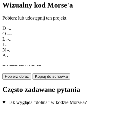
Wizualny kod Morse'a
Pobierz lub udostępnij ten projekt
D
-..
O
---
L
.-..
I
..
N
-.
A
.-
−
·
·
−
−
−
·
−
·
·
·
·
−
·
·
−
Pobierz obraz
Kopiuj do schowka
Często zadawane pytania
Jak wygląda "dolina" w kodzie Morse'a?