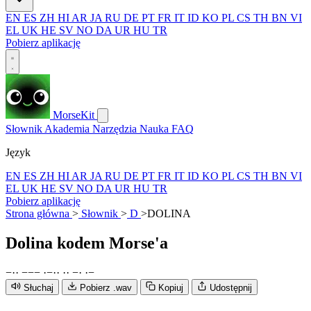
EN
ES
ZH
HI
AR
JA
RU
DE
PT
FR
IT
ID
KO
PL
CS
TH
BN
VI
EL
UK
HE
SV
NO
DA
UR
HU
TR
Pobierz aplikację
MorseKit
Słownik
Akademia
Narzędzia
Nauka
FAQ
Język
EN
ES
ZH
HI
AR
JA
RU
DE
PT
FR
IT
ID
KO
PL
CS
TH
BN
VI
EL
UK
HE
SV
NO
DA
UR
HU
TR
Pobierz aplikację
Strona główna
>
Słownik
>
D
>
DOLINA
Dolina
kodem Morse'a
−
·
·
−
−
−
·
−
·
·
·
·
−
·
·
−
Słuchaj
Pobierz .wav
Kopiuj
Udostępnij