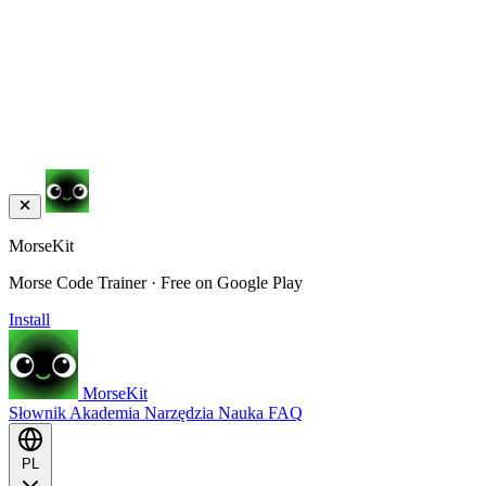
MorseKit
Morse Code Trainer · Free on Google Play
Install
MorseKit
Słownik
Akademia
Narzędzia
Nauka
FAQ
PL