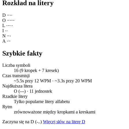
Rozkład na litery
D
−
·
·
O
−
−
−
L
·
−
·
·
I
·
·
N
−
·
A
·
−
Szybkie fakty
Liczba symboli
16 (9 kropek + 7 kresek)
Czas transmisji
~5.5s przy 12 WPM · ~3.3s przy 20 WPM
Najdłuższa litera
O (---) · 11 jednostek
Rzadkie litery
Tylko popularne litery alfabetu
Rytm
zrównoważone między kropkami a kreskami
Zaczyna się na D (-..)
Więcej słów na literę D