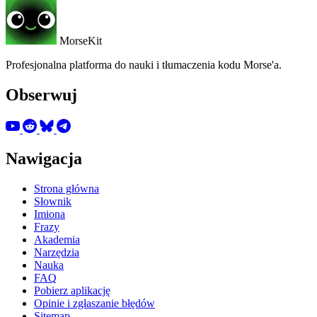
MorseKit
Profesjonalna platforma do nauki i tłumaczenia kodu Morse'a.
Obserwuj
Nawigacja
Strona główna
Słownik
Imiona
Frazy
Akademia
Narzędzia
Nauka
FAQ
Pobierz aplikację
Opinie i zgłaszanie błędów
Sitemap