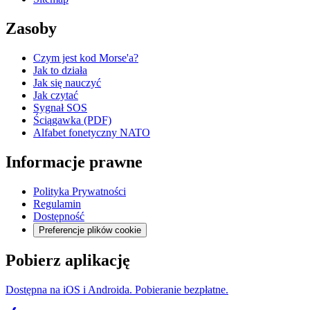
Zasoby
Czym jest kod Morse'a?
Jak to działa
Jak się nauczyć
Jak czytać
Sygnał SOS
Ściągawka (PDF)
Alfabet fonetyczny NATO
Informacje prawne
Polityka Prywatności
Regulamin
Dostępność
Preferencje plików cookie
Pobierz aplikację
Dostępna na iOS i Androida. Pobieranie bezpłatne.