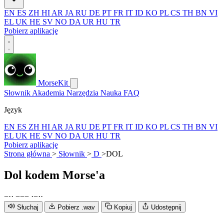
EN
ES
ZH
HI
AR
JA
RU
DE
PT
FR
IT
ID
KO
PL
CS
TH
BN
VI
EL
UK
HE
SV
NO
DA
UR
HU
TR
Pobierz aplikację
MorseKit
Słownik
Akademia
Narzędzia
Nauka
FAQ
Język
EN
ES
ZH
HI
AR
JA
RU
DE
PT
FR
IT
ID
KO
PL
CS
TH
BN
VI
EL
UK
HE
SV
NO
DA
UR
HU
TR
Pobierz aplikację
Strona główna
>
Słownik
>
D
>
DOL
Dol
kodem Morse'a
−
·
·
−
−
−
·
−
·
·
Słuchaj
Pobierz .wav
Kopiuj
Udostępnij