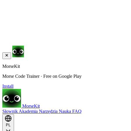
MorseKit
Morse Code Trainer · Free on Google Play
Install
MorseKit
Słownik
Akademia
Narzędzia
Nauka
FAQ
PL