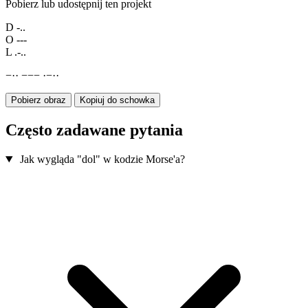
Pobierz lub udostępnij ten projekt
D
-..
O
---
L
.-..
−
·
·
−
−
−
·
−
·
·
Pobierz obraz
Kopiuj do schowka
Często zadawane pytania
Jak wygląda "dol" w kodzie Morse'a?