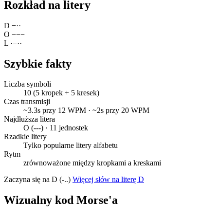
Rozkład na litery
D
−
·
·
O
−
−
−
L
·
−
·
·
Szybkie fakty
Liczba symboli
10 (5 kropek + 5 kresek)
Czas transmisji
~3.3s przy 12 WPM · ~2s przy 20 WPM
Najdłuższa litera
O (---) · 11 jednostek
Rzadkie litery
Tylko popularne litery alfabetu
Rytm
zrównoważone między kropkami a kreskami
Zaczyna się na D (-..)
Więcej słów na literę D
Wizualny kod Morse'a