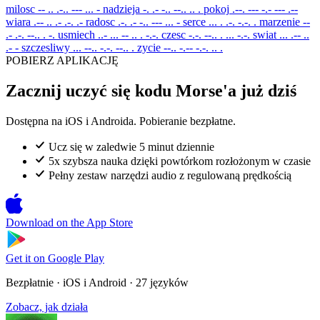
milosc
-- .. .-.. --- ... -
nadzieja
-. .- -.. --.. .. .
pokoj
.--. --- -.- --- .--
wiara
.-- .. .- .-. .-
radosc
.-. .- -.. --- ... -
serce
... . .-. -.-. .
marzenie
--
.- .-. --.. . -.
usmiech
..- ... -- .. . -.-.
czesc
-.-. --.. . ... -.-.
swiat
... .-- ..
.- -
szczesliwy
... --.. -.-. --.. .
zycie
--.. -.-- -.-. .. .
POBIERZ APLIKACJĘ
Zacznij uczyć się kodu Morse'a już dziś
Dostępna na iOS i Androida. Pobieranie bezpłatne.
Ucz się w zaledwie 5 minut dziennie
5x szybsza nauka dzięki powtórkom rozłożonym w czasie
Pełny zestaw narzędzi audio z regulowaną prędkością
Download on the
App Store
Get it on
Google Play
Bezpłatnie · iOS i Android · 27 języków
Zobacz, jak działa