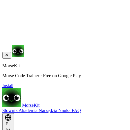
MorseKit
Morse Code Trainer · Free on Google Play
Install
MorseKit
Słownik
Akademia
Narzędzia
Nauka
FAQ
PL