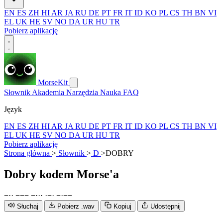
EN
ES
ZH
HI
AR
JA
RU
DE
PT
FR
IT
ID
KO
PL
CS
TH
BN
VI
EL
UK
HE
SV
NO
DA
UR
HU
TR
Pobierz aplikację
MorseKit
Słownik
Akademia
Narzędzia
Nauka
FAQ
Język
EN
ES
ZH
HI
AR
JA
RU
DE
PT
FR
IT
ID
KO
PL
CS
TH
BN
VI
EL
UK
HE
SV
NO
DA
UR
HU
TR
Pobierz aplikację
Strona główna
>
Słownik
>
D
>
DOBRY
Dobry
kodem Morse'a
−
·
·
−
−
−
−
·
·
·
·
−
·
−
·
−
−
Słuchaj
Pobierz .wav
Kopiuj
Udostępnij