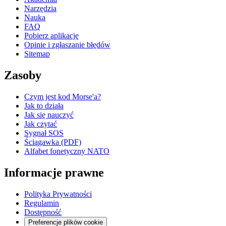
Narzędzia
Nauka
FAQ
Pobierz aplikację
Opinie i zgłaszanie błędów
Sitemap
Zasoby
Czym jest kod Morse'a?
Jak to działa
Jak się nauczyć
Jak czytać
Sygnał SOS
Ściągawka (PDF)
Alfabet fonetyczny NATO
Informacje prawne
Polityka Prywatności
Regulamin
Dostępność
Preferencje plików cookie