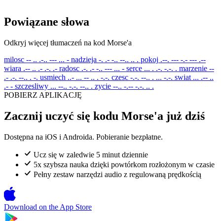
Powiązane słowa
Odkryj więcej tłumaczeń na kod Morse'a
milosc
-- .. .-.. --- ... -
nadzieja
-. .- -.. --.. .. .
pokoj
.--. --- -.- --- .--
wiara
.-- .. .- .-. .-
radosc
.-. .- -.. --- ... -
serce
... . .-. -.-. .
marzenie
--
.- .-. --.. . -.
usmiech
..- ... -- .. . -.-.
czesc
-.-. --.. . ... -.-.
swiat
... .-- ..
.- -
szczesliwy
... --.. -.-. --.. .
zycie
--.. -.-- -.-. .. .
POBIERZ APLIKACJĘ
Zacznij uczyć się kodu Morse'a już dziś
Dostępna na iOS i Androida. Pobieranie bezpłatne.
Ucz się w zaledwie 5 minut dziennie
5x szybsza nauka dzięki powtórkom rozłożonym w czasie
Pełny zestaw narzędzi audio z regulowaną prędkością
Download on the
App Store