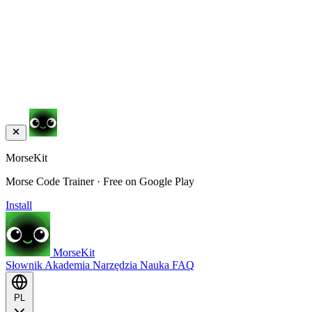
MorseKit
Morse Code Trainer · Free on Google Play
Install
MorseKit
Słownik
Akademia
Narzędzia
Nauka
FAQ
PL