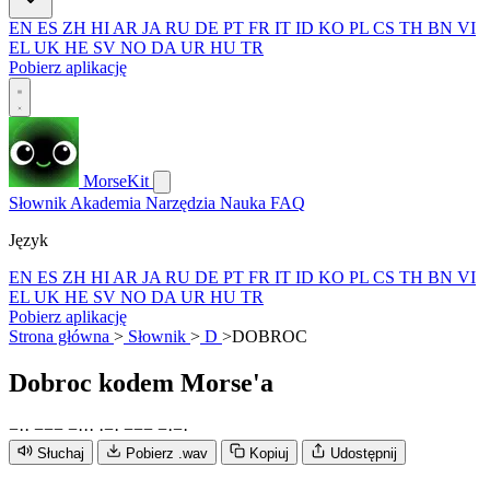
EN
ES
ZH
HI
AR
JA
RU
DE
PT
FR
IT
ID
KO
PL
CS
TH
BN
VI
EL
UK
HE
SV
NO
DA
UR
HU
TR
Pobierz aplikację
MorseKit
Słownik
Akademia
Narzędzia
Nauka
FAQ
Język
EN
ES
ZH
HI
AR
JA
RU
DE
PT
FR
IT
ID
KO
PL
CS
TH
BN
VI
EL
UK
HE
SV
NO
DA
UR
HU
TR
Pobierz aplikację
Strona główna
>
Słownik
>
D
>
DOBROC
Dobroc
kodem Morse'a
−
·
·
−
−
−
−
·
·
·
·
−
·
−
−
−
−
·
−
·
Słuchaj
Pobierz .wav
Kopiuj
Udostępnij