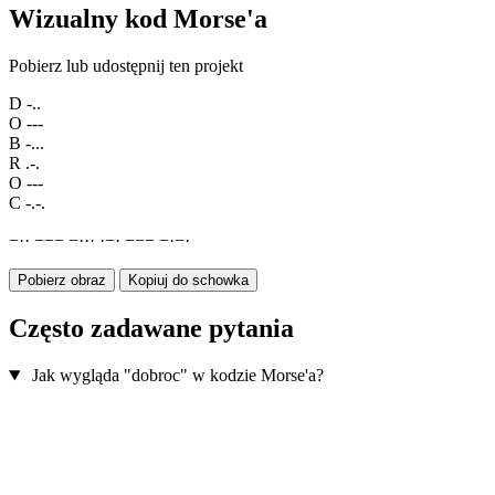
Wizualny kod Morse'a
Pobierz lub udostępnij ten projekt
D
-..
O
---
B
-...
R
.-.
O
---
C
-.-.
−
·
·
−
−
−
−
·
·
·
·
−
·
−
−
−
−
·
−
·
Pobierz obraz
Kopiuj do schowka
Często zadawane pytania
Jak wygląda "dobroc" w kodzie Morse'a?