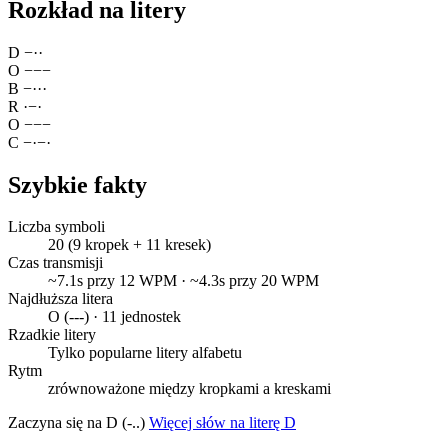
Rozkład na litery
D
−
·
·
O
−
−
−
B
−
·
·
·
R
·
−
·
O
−
−
−
C
−
·
−
·
Szybkie fakty
Liczba symboli
20 (9 kropek + 11 kresek)
Czas transmisji
~7.1s przy 12 WPM · ~4.3s przy 20 WPM
Najdłuższa litera
O (---) · 11 jednostek
Rzadkie litery
Tylko popularne litery alfabetu
Rytm
zrównoważone między kropkami a kreskami
Zaczyna się na D (-..)
Więcej słów na literę D