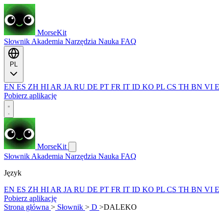
MorseKit
Słownik
Akademia
Narzędzia
Nauka
FAQ
PL
EN
ES
ZH
HI
AR
JA
RU
DE
PT
FR
IT
ID
KO
PL
CS
TH
BN
VI
Pobierz aplikację
MorseKit
Słownik
Akademia
Narzędzia
Nauka
FAQ
Język
EN
ES
ZH
HI
AR
JA
RU
DE
PT
FR
IT
ID
KO
PL
CS
TH
BN
VI
Pobierz aplikację
Strona główna
>
Słownik
>
D
>
DALEKO