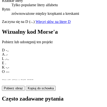
Rzadkie litery
Tylko popularne litery alfabetu
Rytm
zrównoważone między kropkami a kreskami
Zaczyna się na D (-..)
Więcej słów na literę D
Wizualny kod Morse'a
Pobierz lub udostępnij ten projekt
D
-..
A
.-
L
.-..
E
.
K
-.-
O
---
−
·
·
·
−
·
−
·
·
·
−
·
−
−
−
−
Pobierz obraz
Kopiuj do schowka
Często zadawane pytania