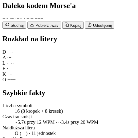
Daleko
kodem Morse'a
−
·
·
·
−
·
−
·
·
·
−
·
−
−
−
−
Słuchaj
Pobierz .wav
Kopiuj
Udostępnij
Rozkład na litery
D
−
·
·
A
·
−
L
·
−
·
·
E
·
K
−
·
−
O
−
−
−
Szybkie fakty
Liczba symboli
16 (8 kropek + 8 kresek)
Czas transmisji
~5.7s przy 12 WPM · ~3.4s przy 20 WPM
Najdłuższa litera
O (---) · 11 jednostek