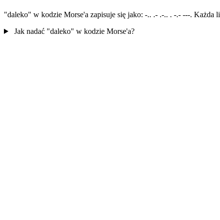
"daleko" w kodzie Morse'a zapisuje się jako: -.. .- .-.. . -.- ---. Każd
Jak nadać "daleko" w kodzie Morse'a?