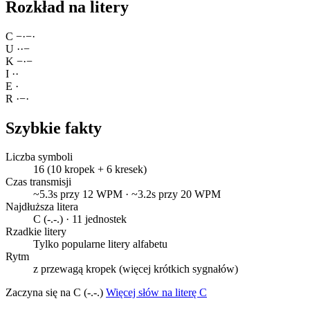
Rozkład na litery
C
−
·
−
·
U
·
·
−
K
−
·
−
I
·
·
E
·
R
·
−
·
Szybkie fakty
Liczba symboli
16 (10 kropek + 6 kresek)
Czas transmisji
~5.3s przy 12 WPM · ~3.2s przy 20 WPM
Najdłuższa litera
C (-.-.) · 11 jednostek
Rzadkie litery
Tylko popularne litery alfabetu
Rytm
z przewagą kropek (więcej krótkich sygnałów)
Zaczyna się na C (-.-.)
Więcej słów na literę C