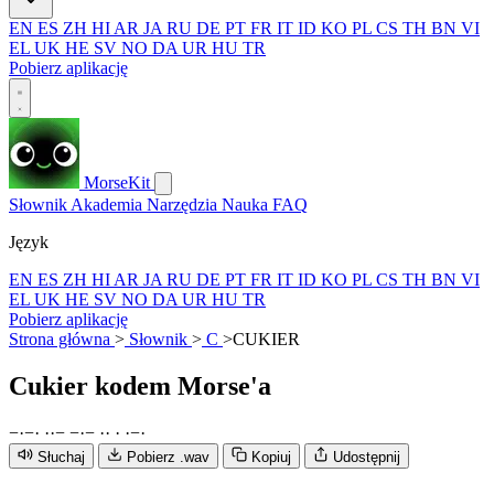
EN
ES
ZH
HI
AR
JA
RU
DE
PT
FR
IT
ID
KO
PL
CS
TH
BN
VI
EL
UK
HE
SV
NO
DA
UR
HU
TR
Pobierz aplikację
MorseKit
Słownik
Akademia
Narzędzia
Nauka
FAQ
Język
EN
ES
ZH
HI
AR
JA
RU
DE
PT
FR
IT
ID
KO
PL
CS
TH
BN
VI
EL
UK
HE
SV
NO
DA
UR
HU
TR
Pobierz aplikację
Strona główna
>
Słownik
>
C
>
CUKIER
Cukier
kodem Morse'a
−
·
−
·
·
·
−
−
·
−
·
·
·
·
−
·
Słuchaj
Pobierz .wav
Kopiuj
Udostępnij