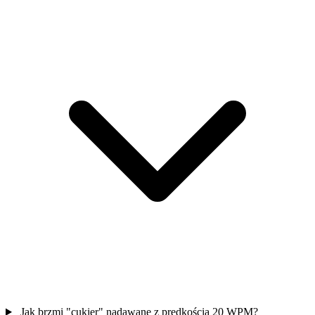
Jak brzmi "cukier" nadawane z prędkością 20 WPM?