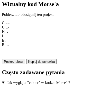
Wizualny kod Morse'a
Pobierz lub udostępnij ten projekt
C
-.-.
U
..-
K
-.-
I
..
E
.
R
.-.
−
·
−
·
·
·
−
−
·
−
·
·
·
·
−
·
Pobierz obraz
Kopiuj do schowka
Często zadawane pytania
Jak wygląda "cukier" w kodzie Morse'a?