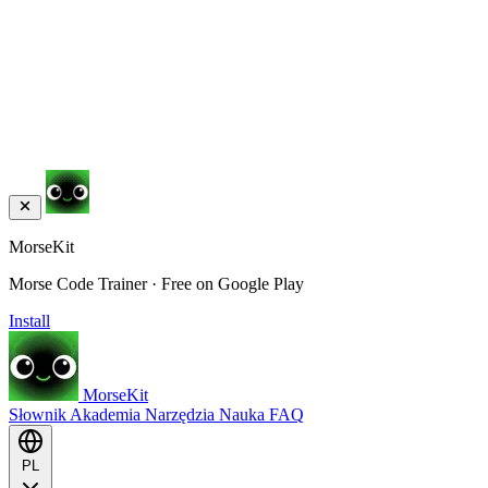
MorseKit
Morse Code Trainer · Free on Google Play
Install
MorseKit
Słownik
Akademia
Narzędzia
Nauka
FAQ
PL