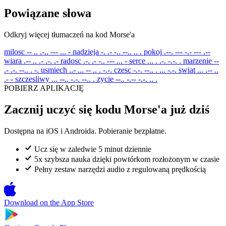
Powiązane słowa
Odkryj więcej tłumaczeń na kod Morse'a
milosc
-- .. .-.. --- ... -
nadzieja
-. .- -.. --.. .. .
pokoj
.--. --- -.- --- .--
wiara
.-- .. .- .-. .-
radosc
.-. .- -.. --- ... -
serce
... . .-. -.-. .
marzenie
--
.- .-. --.. . -.
usmiech
..- ... -- .. . -.-.
czesc
-.-. --.. . ... -.-.
swiat
... .-- ..
.- -
szczesliwy
... --.. -.-. --.. .
zycie
--.. -.-- -.-. .. .
POBIERZ APLIKACJĘ
Zacznij uczyć się kodu Morse'a już dziś
Dostępna na iOS i Androida. Pobieranie bezpłatne.
Ucz się w zaledwie 5 minut dziennie
5x szybsza nauka dzięki powtórkom rozłożonym w czasie
Pełny zestaw narzędzi audio z regulowaną prędkością
Download on the
App Store