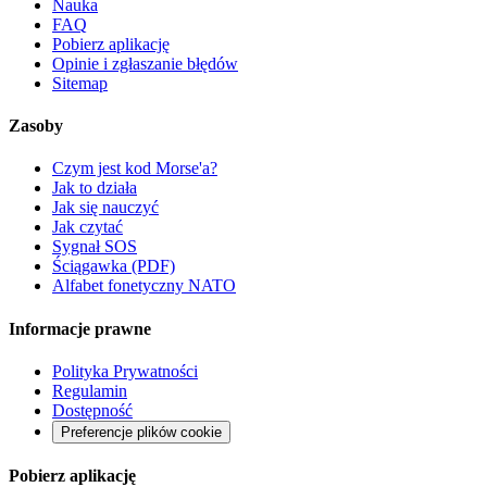
Nauka
FAQ
Pobierz aplikację
Opinie i zgłaszanie błędów
Sitemap
Zasoby
Czym jest kod Morse'a?
Jak to działa
Jak się nauczyć
Jak czytać
Sygnał SOS
Ściągawka (PDF)
Alfabet fonetyczny NATO
Informacje prawne
Polityka Prywatności
Regulamin
Dostępność
Preferencje plików cookie
Pobierz aplikację