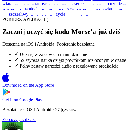
wiara
.-- .. .- .-. .-
radosc
.-. .- -.. --- ... -
serce
... . .-. -.-. .
marzenie
--
.- .-. --.. . -.
usmiech
..- ... -- .. . -.-.
czesc
-.-. --.. . ... -.-.
swiat
... .-- ..
.- -
szczesliwy
... --.. -.-. --.. .
zycie
--.. -.-- -.-. .. .
POBIERZ APLIKACJĘ
Zacznij uczyć się kodu Morse'a już dziś
Dostępna na iOS i Androida. Pobieranie bezpłatne.
Ucz się w zaledwie 5 minut dziennie
5x szybsza nauka dzięki powtórkom rozłożonym w czasie
Pełny zestaw narzędzi audio z regulowaną prędkością
Download on the
App Store
Get it on
Google Play
Bezpłatnie · iOS i Android · 27 języków
Zobacz, jak działa