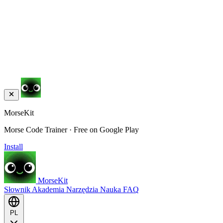
MorseKit
Morse Code Trainer · Free on Google Play
Install
MorseKit
Słownik
Akademia
Narzędzia
Nauka
FAQ
PL