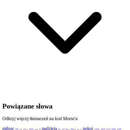
Powiązane słowa
Odkryj więcej tłumaczeń na kod Morse'a
milosc
-- .. .-.. --- ... -
nadzieja
-. .- -.. --.. .. .
pokoj
.--. --- -.- --- .--