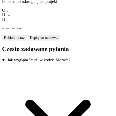
Pobierz lub udostępnij ten projekt
C
-.-.
U
..-
D
-..
−
·
−
·
·
·
−
−
·
·
Pobierz obraz
Kopiuj do schowka
Często zadawane pytania
Jak wygląda "cud" w kodzie Morse'a?