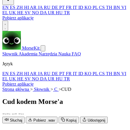
EN
ES
ZH
HI
AR
JA
RU
DE
PT
FR
IT
ID
KO
PL
CS
TH
BN
VI
EL
UK
HE
SV
NO
DA
UR
HU
TR
Pobierz aplikację
MorseKit
Słownik
Akademia
Narzędzia
Nauka
FAQ
Język
EN
ES
ZH
HI
AR
JA
RU
DE
PT
FR
IT
ID
KO
PL
CS
TH
BN
VI
EL
UK
HE
SV
NO
DA
UR
HU
TR
Pobierz aplikację
Strona główna
>
Słownik
>
C
>
CUD
Cud
kodem Morse'a
−
·
−
·
·
·
−
−
·
·
Słuchaj
Pobierz .wav
Kopiuj
Udostępnij