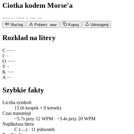
Ciotka
kodem Morse'a
−
·
−
·
·
·
−
−
−
−
−
·
−
·
−
Słuchaj
Pobierz .wav
Kopiuj
Udostępnij
Rozkład na litery
C
−
·
−
·
I
·
·
O
−
−
−
T
−
K
−
·
−
A
·
−
Szybkie fakty
Liczba symboli
15 (6 kropek + 9 kresek)
Czas transmisji
~5.7s przy 12 WPM · ~3.4s przy 20 WPM
Najdłuższa litera
C (-.-.) · 11 jednostek