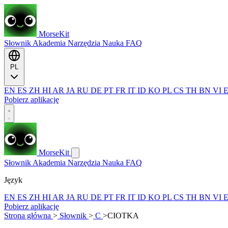
MorseKit
Słownik
Akademia
Narzędzia
Nauka
FAQ
PL
EN
ES
ZH
HI
AR
JA
RU
DE
PT
FR
IT
ID
KO
PL
CS
TH
BN
VI
Pobierz aplikację
MorseKit
Słownik
Akademia
Narzędzia
Nauka
FAQ
Język
EN
ES
ZH
HI
AR
JA
RU
DE
PT
FR
IT
ID
KO
PL
CS
TH
BN
VI
Pobierz aplikację
Strona główna
>
Słownik
>
C
>
CIOTKA