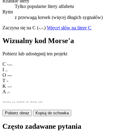
Rzadkie litery
Tylko popularne litery alfabetu
Rytm
z przewagą kresek (więcej długich sygnałów)
Zaczyna się na C (-.-.)
Więcej słów na literę C
Wizualny kod Morse'a
Pobierz lub udostępnij ten projekt
C
-.-.
I
..
O
---
T
-
K
-.-
A
.-
−
·
−
·
·
·
−
−
−
−
−
·
−
·
−
Pobierz obraz
Kopiuj do schowka
Często zadawane pytania