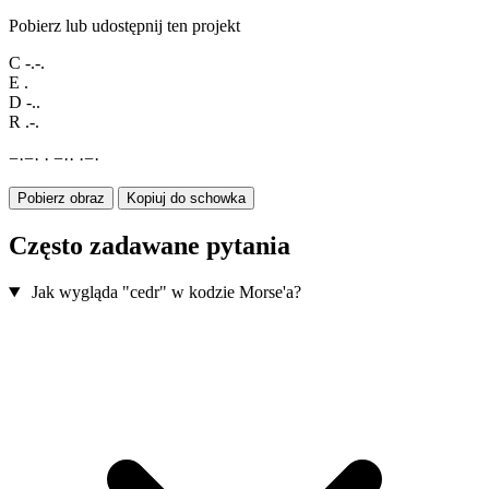
Pobierz lub udostępnij ten projekt
C
-.-.
E
.
D
-..
R
.-.
−
·
−
·
·
−
·
·
·
−
·
Pobierz obraz
Kopiuj do schowka
Często zadawane pytania
Jak wygląda "cedr" w kodzie Morse'a?