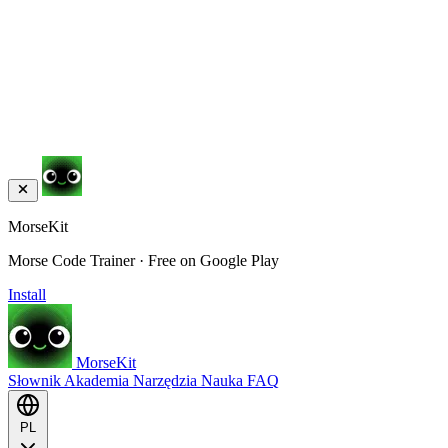
MorseKit
Morse Code Trainer · Free on Google Play
Install
MorseKit
Słownik
Akademia
Narzędzia
Nauka
FAQ
PL