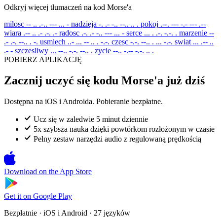
Odkryj więcej tłumaczeń na kod Morse'a
milosc
-- .. .-.. --- ... -
nadzieja
-. .- -.. --.. .. .
pokoj
.--. --- -.- --- .--
wiara
.-- .. .- .-. .-
radosc
.-. .- -.. --- ... -
serce
... . .-. -.-. .
marzenie
--
.- .-. --.. . -.
usmiech
..- ... -- .. . -.-.
czesc
-.-. --.. . ... -.-.
swiat
... .-- ..
.- -
szczesliwy
... --.. -.-. --.. .
zycie
--.. -.-- -.-. .. .
POBIERZ APLIKACJĘ
Zacznij uczyć się kodu Morse'a już dziś
Dostępna na iOS i Androida. Pobieranie bezpłatne.
Ucz się w zaledwie 5 minut dziennie
5x szybsza nauka dzięki powtórkom rozłożonym w czasie
Pełny zestaw narzędzi audio z regulowaną prędkością
Download on the
App Store
Get it on
Google Play
Bezpłatnie · iOS i Android · 27 języków