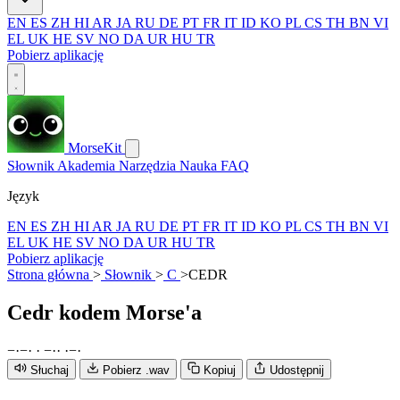
EN
ES
ZH
HI
AR
JA
RU
DE
PT
FR
IT
ID
KO
PL
CS
TH
BN
VI
EL
UK
HE
SV
NO
DA
UR
HU
TR
Pobierz aplikację
MorseKit
Słownik
Akademia
Narzędzia
Nauka
FAQ
Język
EN
ES
ZH
HI
AR
JA
RU
DE
PT
FR
IT
ID
KO
PL
CS
TH
BN
VI
EL
UK
HE
SV
NO
DA
UR
HU
TR
Pobierz aplikację
Strona główna
>
Słownik
>
C
>
CEDR
Cedr
kodem Morse'a
−
·
−
·
·
−
·
·
·
−
·
Słuchaj
Pobierz .wav
Kopiuj
Udostępnij