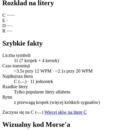
Rozkład na litery
C
−
·
−
·
E
·
D
−
·
·
R
·
−
·
Szybkie fakty
Liczba symboli
11 (7 kropek + 4 kresek)
Czas transmisji
~3.5s przy 12 WPM · ~2.1s przy 20 WPM
Najdłuższa litera
C (-.-.) · 11 jednostek
Rzadkie litery
Tylko popularne litery alfabetu
Rytm
z przewagą kropek (więcej krótkich sygnałów)
Zaczyna się na C (-.-.)
Więcej słów na literę C
Wizualny kod Morse'a