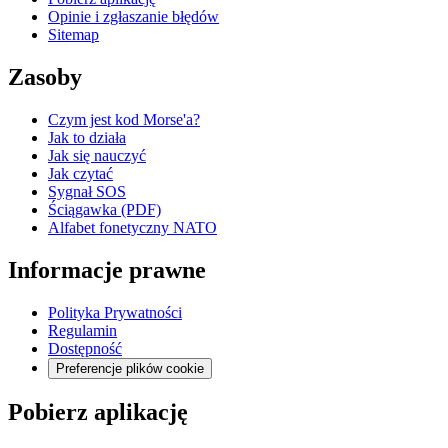
Opinie i zgłaszanie błędów
Sitemap
Zasoby
Czym jest kod Morse'a?
Jak to działa
Jak się nauczyć
Jak czytać
Sygnał SOS
Ściągawka (PDF)
Alfabet fonetyczny NATO
Informacje prawne
Polityka Prywatności
Regulamin
Dostępność
Preferencje plików cookie
Pobierz aplikację